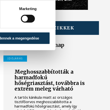
Marketing
TOVÁBBI CIKKEK
IDŐJÁRÁS
dennek a megengedése
A legnehezebb nap
IDŐJÁRÁS
Meghosszabbították a
harmadfokú
hőségriasztást, továbbra is
extrém meleg várható
A tartós kánikula miatt az országos
tisztifőorvos meghosszabbította a
harmadfokú hőségriasztást, amely így