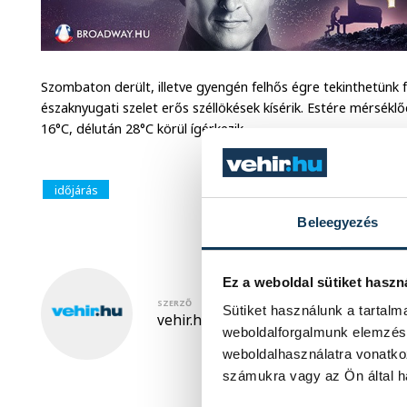
Szombaton derült, illetve gyengén felhős égre tekinthetünk f
északnyugati szelet erős széllökések kísérik. Estére mérsék
16°C, délután 28°C körül ígérkezik.
időjárás
Beleegyezés
Ez a weboldal sütiket haszn
SZERZŐ
Sütiket használunk a tartal
vehir.hu
weboldalforgalmunk elemzésé
weboldalhasználatra vonatko
számukra vagy az Ön által ha