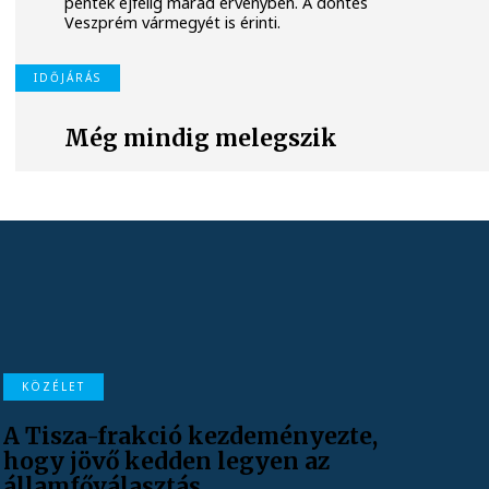
péntek éjfélig marad érvényben. A döntés
Veszprém vármegyét is érinti.
IDŐJÁRÁS
Még mindig melegszik
KÖZÉLET
A Tisza-frakció kezdeményezte,
hogy jövő kedden legyen az
államfőválasztás