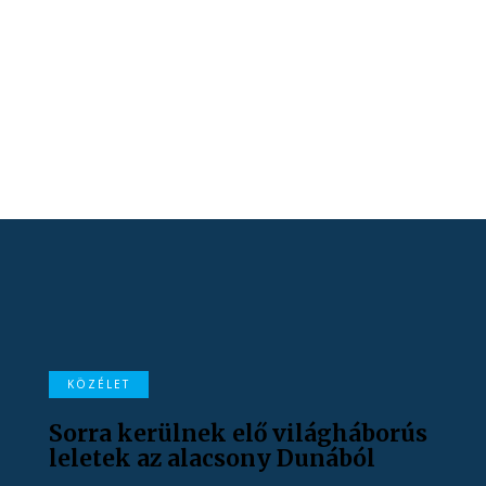
KÖZÉLET
Sorra kerülnek elő világháborús
leletek az alacsony Dunából