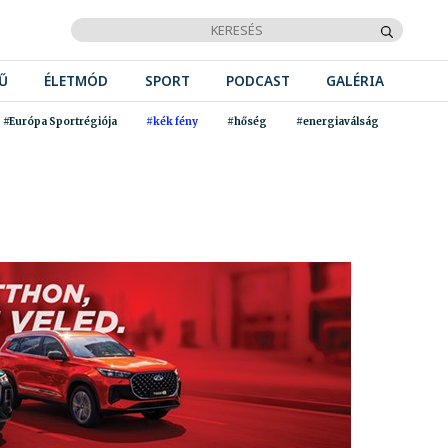
Ű
ÉLETMÓD
SPORT
PODCAST
GALÉRIA
#Európa Sportrégiója
#kék fény
#hőség
#energiaválság