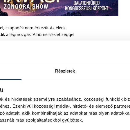
el, csapadék nem érkezik. Az élénk
lődik a légmozgás. A hőmérséklet reggel
Részletek
ál
mak és hirdetések személyre szabásához, közösségi funkciók biz
hez. Ezenkívül közösségi média-, hirdető- és elemező partner
zó adatait, akik kombinálhatják az adatokat más olyan adatokka
sznált más szolgáltatásokból gyűjtöttek.