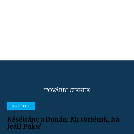
TOVÁBBI CIKKEK
KÖZÉLET
Késéltánc a Dunán: Mi történik, ha
leáll Paks?