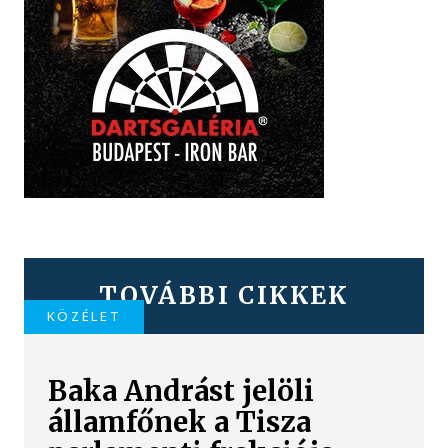
TOVÁBBI CIKKEK
KÖZÉLET
Baka Andrást jelöli
államfőnek a Tisza