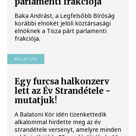
parlamenti frakciója
Baka Andrást, a Legfelsőbb Bíróság
korábbi elnökét jelöli köztársasági
elnöknek a Tisza párt parlamenti
frakciója.
BALATON
Egy furcsa halkonzerv
lett az Év Strandétele -
mutatjuk!
A Balatoni Kör idén tizenkettedik
alkalommal hirdette meg az év
strandétele versenyt, amelyre minden