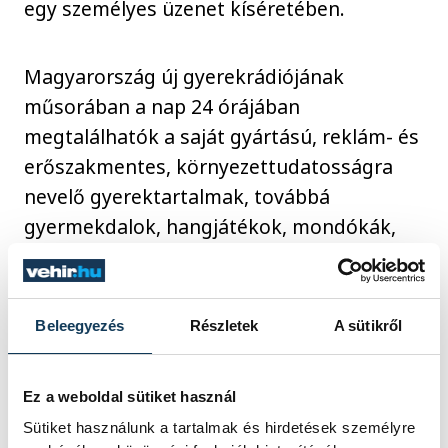
egy személyes üzenet kíséretében.
Magyarország új gyerekrádiójának
műsorában a nap 24 órájában
megtalálhatók a saját gyártású, reklám- és
erőszakmentes, környezettudatosságra
nevelő gyerektartalmak, továbbá
gyermekdalok, hangjátékok, mondókák,
versek, klasszikus zenei "kakaókoncertek",
amelyek lehetőséget teremtenek a közös,
családi rádióélményre.
Beleegyezés
Részletek
A sütikről
A Csukás Meserádió
Ez a weboldal sütiket használ
a
www.csukasmeseradio.hu
oldalon
Sütiket használunk a tartalmak és hirdetések személyre
hallgatható, illetve iOS és Google Play