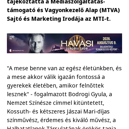
tájékoztatta a Médiaszolgáltatás-
támogató és Vagyonkezelő Alap (MTVA)
Sajtó és Marketing Irodája az MTI-t.
"A mese benne van az egész életünkben, és
a mese akkor válik igazán fontossá a
gyerekek életében, amikor felnőttek
lesznek" - fogalmazott Bodrogi Gyula, a
Nemzet Színésze címmel kitüntetett,
Kossuth- és kétszeres Jászai Mari-díjas
színművész, érdemes és kiváló művész, a
Halhatatlanok Társulatának örökös tagja.