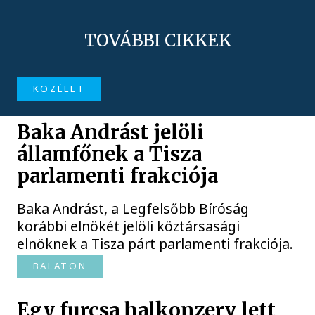
TOVÁBBI CIKKEK
KÖZÉLET
Baka Andrást jelöli
államfőnek a Tisza
parlamenti frakciója
Baka Andrást, a Legfelsőbb Bíróság
korábbi elnökét jelöli köztársasági
elnöknek a Tisza párt parlamenti frakciója.
BALATON
Egy furcsa halkonzerv lett