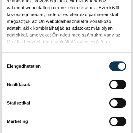
szabásához, közösségi funkciók biztosításához,
áruházban letölthető applikáción keresztül
valamint weboldalforgalmunk elemzéséhez. Ezenkívül
közösségi média-, hirdető- és elemező partnereinkkel
is elérhető.
megosztjuk az Ön weboldalhasználatra vonatkozó
adatait, akik kombinálhatják az adatokat más olyan
adatokkal, amelyeket Ön adott meg számukra vagy az
Ön által használt más szolgáltatásokból gyűjtöttek.
közélet
gyerek
mese
rádió
Hozzájárulás kiválasztása
Elengedhetetlen
SZERZŐ
Beállítások
vehir.hu
Statisztikai
Marketing