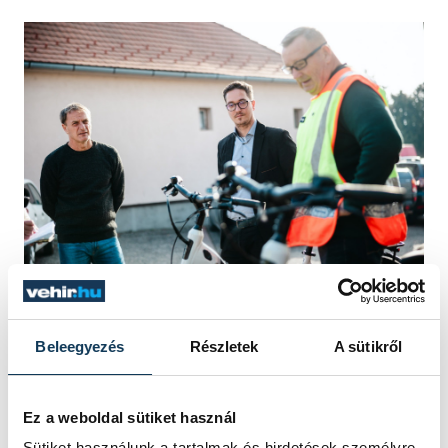
Varga Elemér, Pálinkás Roland és Takács
László
Beleegyezés
Részletek
A sütikről
Varga Elemér a Nelson Bike ügyvezetője a
Ez a weboldal sütiket használ
kerékpárokról elmondta, német
Sütiket használunk a tartalmak és hirdetések személyre