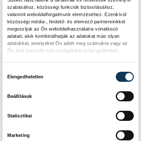
gyártmányú Bosch-rendszerekkel vannak
szabásához, közösségi funkciók biztosításához,
felszerelve, az elektromos rásegítéssel
valamint weboldalforgalmunk elemzéséhez. Ezenkívül
pedig 25 km/h-val tudnak menni, egy
közösségi média-, hirdető- és elemező partnereinkkel
megosztjuk az Ön weboldalhasználatra vonatkozó
feltöltéssel pedig 50-100 kilométert
adatait, akik kombinálhatják az adatokat más olyan
tudnak teljesíteni.
adatokkal, amelyeket Ön adott meg számukra vagy az
Ön által használt más szolgáltatásokból gyűjtöttek.
A Nelson Bike amellett, hogy kedvező áron
Hozzájárulás kiválasztása
adta oda ezeket az eszközöket, a
Elengedhetetlen
szervízhátteret is biztosítja, habár az
ügyvezető szerint erre nem lesz szükség,
Beállítások
hiszen az egyik legmegbízhatóbb márkáról
van szó.
Statisztikai
Marketing
közélet
Pálinkás Roland