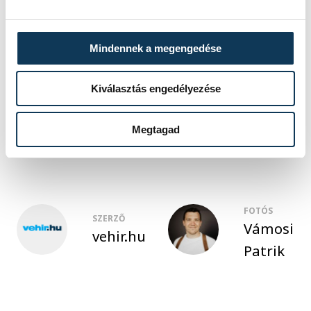
polgárőr
Mindennek a megengedése
Veszprémi Polgárőr Egyesület
Kiválasztás engedélyezése
Takács László
Nelson Bike
elektromos kerékpár
Megtagad
FOTÓS
SZERZŐ
Vámosi
vehir.hu
Patrik