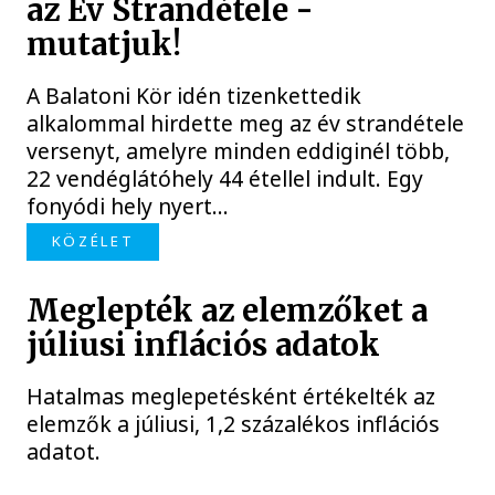
az Év Strandétele -
mutatjuk!
A Balatoni Kör idén tizenkettedik
alkalommal hirdette meg az év strandétele
versenyt, amelyre minden eddiginél több,
22 vendéglátóhely 44 étellel indult. Egy
fonyódi hely nyert...
KÖZÉLET
Meglepték az elemzőket a
júliusi inflációs adatok
Hatalmas meglepetésként értékelték az
elemzők a júliusi, 1,2 százalékos inflációs
adatot.