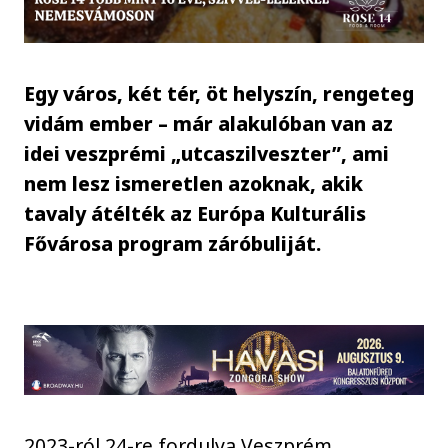
Egy város, két tér, öt helyszín, rengeteg
vidám ember – már alakulóban van az
idei veszprémi „utcaszilveszter”, ami
nem lesz ismeretlen azoknak, akik
tavaly átélték az Európa Kulturális
Fővárosa program záróbuliját.
2023-ról 24-re fordulva Veszprém