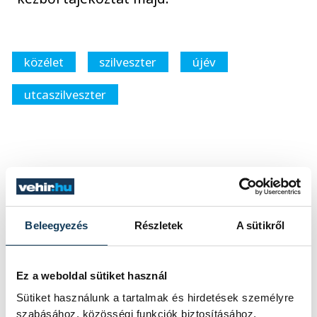
közélet
szilveszter
újév
utcaszilveszter
SZERZŐ
vehir.hu
Beleegyezés
Részletek
A sütikről
Ez a weboldal sütiket használ
Sütiket használunk a tartalmak és hirdetések személyre
szabásához, közösségi funkciók biztosításához,