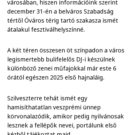
városában, hiszen információink szerint
december 31-én a belváros Szabadság
tértől Óváros térig tartó szakasza ismét
átalakul fesztiválhelyszínné.
A két téren összesen öt színpadon a város
legismertebb bulifelelős DJ-i készülnek
különböző zenei műfajokkal már este 6
órától egészen 2025 első hajnaláig.
Szilveszterre tehát ismét egy
hamisíthatatlan veszprémi ünnep
körvonalazódik, amikor pedig nyilvánosak
lesznek a fellépők nevei, portálunk első
kézből tájékoztat majd.