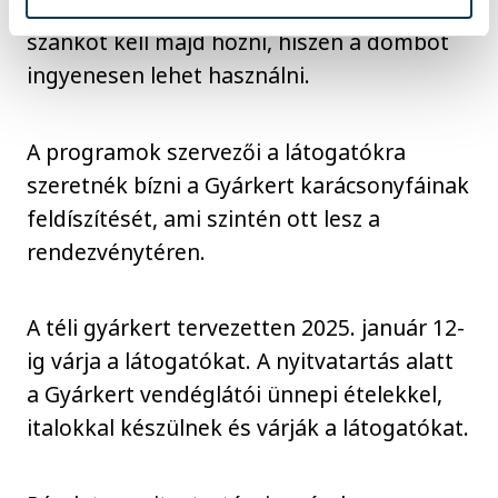
hóágyúi terítenek majd be hóval. Ide saját
szánkót kell majd hozni, hiszen a dombot
ingyenesen lehet használni.
A programok szervezői a látogatókra
szeretnék bízni a Gyárkert karácsonyfáinak
feldíszítését, ami szintén ott lesz a
rendezvénytéren.
A téli gyárkert tervezetten 2025. január 12-
ig várja a látogatókat. A nyitvatartás alatt
a Gyárkert vendéglátói ünnepi ételekkel,
italokkal készülnek és várják a látogatókat.