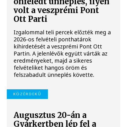
önfeledt ünneplés, ilyen
volt a veszprémi Pont
Ott Parti
Izgalommal teli percek előzték meg a
2026-os felvételi ponthatárok
kihirdetését a veszprémi Pont Ott
Partin. A jelenlévők együtt várták az
eredményeket, majd a sikeres
felvételiket hangos öröm és
felszabadult ünneplés követte.
KÖZÉRDEKŰ
Augusztus 20-án a
Gyárkertben lép fel a