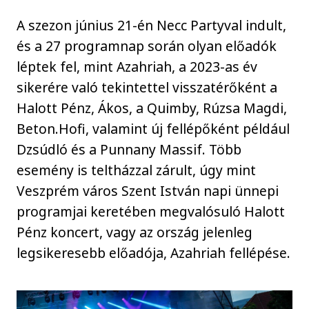
A szezon június 21-én Necc Partyval indult,
és a 27 programnap során olyan előadók
léptek fel, mint Azahriah, a 2023-as év
sikerére való tekintettel visszatérőként a
Halott Pénz, Ákos, a Quimby, Rúzsa Magdi,
Beton.Hofi, valamint új fellépőként például
Dzsúdló és a Punnany Massif. Több
esemény is teltházzal zárult, úgy mint
Veszprém város Szent István napi ünnepi
programjai keretében megvalósuló Halott
Pénz koncert, vagy az ország jelenleg
legsikeresebb előadója, Azahriah fellépése.