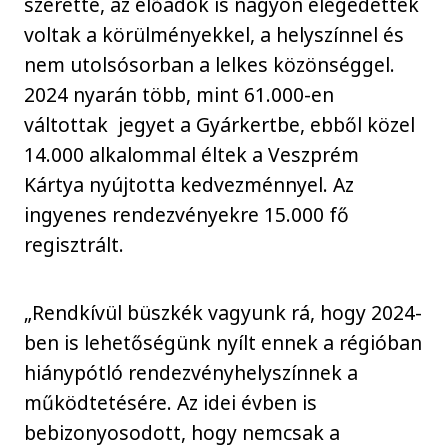
szerette, az előadók is nagyon elégedettek
voltak a körülményekkel, a helyszínnel és
nem utolsósorban a lelkes közönséggel.
2024 nyarán több, mint 61.000-en
váltottak jegyet a Gyárkertbe, ebből közel
14.000 alkalommal éltek a Veszprém
Kártya nyújtotta kedvezménnyel. Az
ingyenes rendezvényekre 15.000 fő
regisztrált.
„Rendkívül büszkék vagyunk rá, hogy 2024-
ben is lehetőségünk nyílt ennek a régióban
hiánypótló rendezvényhelyszínnek a
működtetésére. Az idei évben is
bebizonyosodott, hogy nemcsak a