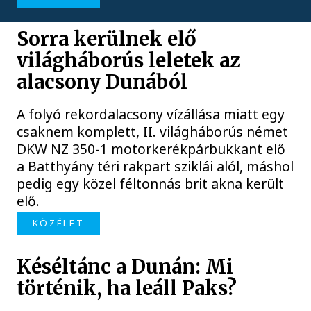
Sorra kerülnek elő
világháborús leletek az
alacsony Dunából
A folyó rekordalacsony vízállása miatt egy
csaknem komplett, II. világháborús német
DKW NZ 350-1 motorkerékpárbukkant elő
a Batthyány téri rakpart sziklái alól, máshol
pedig egy közel féltonnás brit akna került
elő.
KÖZÉLET
Késéltánc a Dunán: Mi
történik, ha leáll Paks?