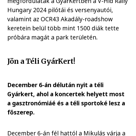
megfordulatak a GyárKertben a V-Híd Rally
Hungary 2024 pilótái és versenyautói,
valamint az OCR43 Akadály-roadshow
keretein belül több mint 1500 diák tette
próbára magát a park területén.
Jön a Téli GyárKert!
December 6-án délután nyit a téli
Gyárkert, ahol a koncertek helyett most
a gasztronómiáé és a téli sportoké lesz a
főszerep.
December 6-án fél hattól a Mikulás várja a