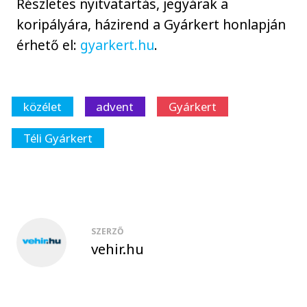
Részletes nyitvatartás, jegyárak a
koripályára, házirend a Gyárkert honlapján
érhető el:
gyarkert.hu
.
közélet
advent
Gyárkert
Téli Gyárkert
SZERZŐ
vehir.hu