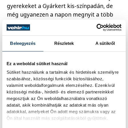
gyerekeket a Gyárkert kis-színpadán, de
még ugyanezen a napon megnyit a több
mint 500 négyzetméteres korcsolyapálya,
ahol turnusokra osztva lehet majd
kipróbálni a Gyárkert jegét. Egy turnus két
Beleegyezés
Részletek
A sütikről
órás, a jegyár pedig 1500 forint lesz
személyenként. Korcsolyát lehet a
Ez a weboldal sütiket használ
helyszínen bérelni, egy órára 800 forintért,
Sütiket használunk a tartalmak és hirdetések személyre
továbbá a legkisebbeket a tavalyi évhez
szabásához, közösségi funkciók biztosításához,
hasonlóan várják a pingvinek, akiket
valamint weboldalforgalmunk elemzéséhez. Ezenkívül
szintén ki lehet majd bérelni, hogy
közösségi média-, hirdető- és elemező partnereinkkel
megosztjuk az Ön weboldalhasználatra vonatkozó
segítsenek az első csúszásoknál. A
adatait, akik kombinálhatják az adatokat más olyan
korcsolyapályához, amit a Veszprémi
adatokkal, amelyeket Ön adott meg számukra vagy az
Jéglovagok készítettek és üzemeltetnek,
Ön által használt más szolgáltatásokból gyűjtöttek.
értékmegőrző is tartozik majd.