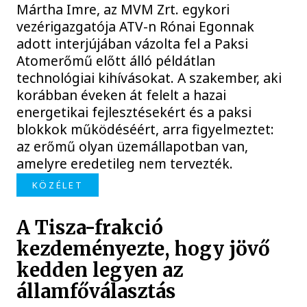
Mártha Imre, az MVM Zrt. egykori
vezérigazgatója ATV-n Rónai Egonnak
adott interjújában vázolta fel a Paksi
Atomerőmű előtt álló példátlan
technológiai kihívásokat. A szakember, aki
korábban éveken át felelt a hazai
energetikai fejlesztésekért és a paksi
blokkok működéséért, arra figyelmeztet:
az erőmű olyan üzemállapotban van,
amelyre eredetileg nem tervezték.
KÖZÉLET
A Tisza-frakció
kezdeményezte, hogy jövő
kedden legyen az
államfőválasztás