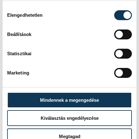
Hozzájárulás kiválasztása
Elengedhetetlen
Beállítások
Statisztikai
Marketing
Mindennek a megengedése
A Gyárkertben a legkisebbeknek – 4-8 éves
Kiválasztás engedélyezése
korosztály – egy szánkódombot is
építenek, amit a Hógyár csapatának
Megtagad