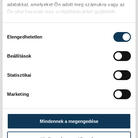
adatokkal, amelyeket Ön adott meg számukra vagy az
támogatott tartalom
Ön által használt más szolgáltatásokból gyűjtöttek.
Hozzájárulás kiválasztása
Elengedhetetlen
SZERZŐ
Beállítások
vehir.hu
Statisztikai
Marketing
Mindennek a megengedése