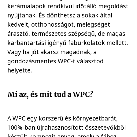
kerámialapok rendkívül időtálló megoldást
nyújtanak. És dönthetsz a sokak által
kedvelt, otthonosságot, melegséget
árasztó, természetes szépségű, de magas
karbantartási igényű faburkolatok mellett.
Vagy ha jót akarsz magadnak, a
gondozásmentes WPC-t választod
helyette.
Mi az, és mit tud a WPC?
A WPC egy korszerű és környezetbarát,
100%-ban újrahasznosított összetevőkből
készült kompozit anyag, amely a fához