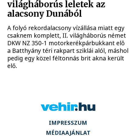
világháborús leletek az
alacsony Dunából
A folyó rekordalacsony vízállása miatt egy
csaknem komplett, II. világháborús német
DKW NZ 350-1 motorkerékpárbukkant elő
a Batthyány téri rakpart sziklái alól, máshol
pedig egy közel féltonnás brit akna került
elő.
IMPRESSZUM
MÉDIAAJÁNLAT