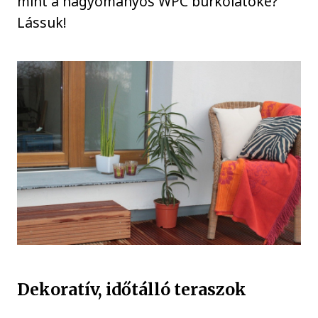
mint a hagyományos WPC burkolatoké?
Lássuk!
Dekoratív, időtálló teraszok