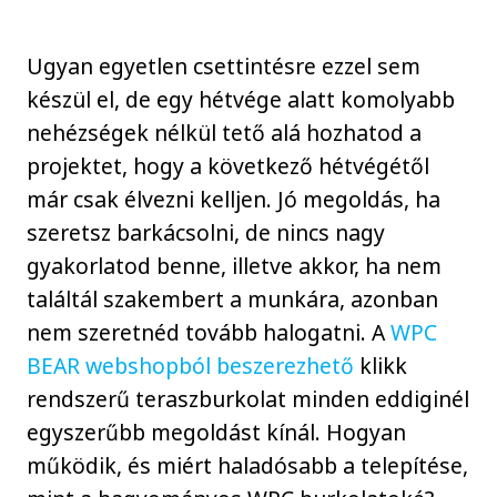
Ugyan egyetlen csettintésre ezzel sem
készül el, de egy hétvége alatt komolyabb
nehézségek nélkül tető alá hozhatod a
projektet, hogy a következő hétvégétől
már csak élvezni kelljen. Jó megoldás, ha
szeretsz barkácsolni, de nincs nagy
gyakorlatod benne, illetve akkor, ha nem
találtál szakembert a munkára, azonban
nem szeretnéd tovább halogatni. A
WPC
BEAR webshopból beszerezhető
klikk
rendszerű teraszburkolat minden eddiginél
egyszerűbb megoldást kínál. Hogyan
működik, és miért haladósabb a telepítése,