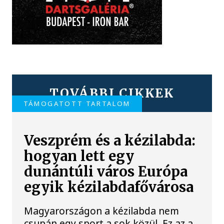
TOVÁBBI CIKKEK
TÁMOGATOTT TARTALOM
Veszprém és a kézilabda:
hogyan lett egy
dunántúli város Európa
egyik kézilabdafővárosa
Magyarországon a kézilabda nem
csupán egy sport a sok közül. Ez az a