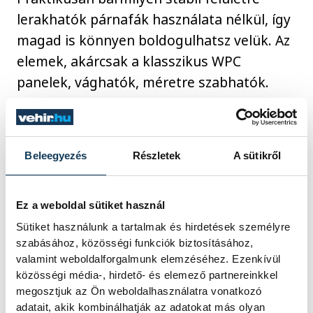
lerakhatók párnafák használata nélkül, így
magad is könnyen boldogulhatsz velük. Az
elemek, akárcsak a klasszikus WPC
panelek, vághatók, méretre szabhatók.
Az esztétikus kialakításról színazonos
élzárók és sarokelemek gondoskodnak,
Beleegyezés
Részletek
A sütikről
ezáltal professzionális megjelenést érhetsz
el. Használd ki a WPC klikk burkolatok
Ez a weboldal sütiket használ
egyszerű és gyors telepíthetőségét, újítsd
Sütiket használunk a tartalmak és hirdetések személyre
meg a teraszodat egy hétvége alatt saját
szabásához, közösségi funkciók biztosításához,
kezűleg!
valamint weboldalforgalmunk elemzéséhez. Ezenkívül
közösségi média-, hirdető- és elemező partnereinkkel
megosztjuk az Ön weboldalhasználatra vonatkozó
adatait, akik kombinálhatják az adatokat más olyan