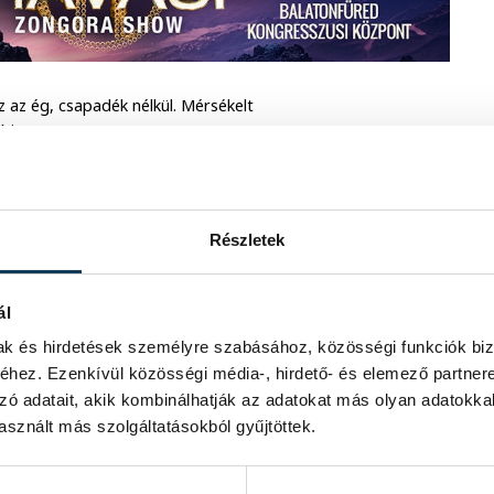
z az ég, csapadék nélkül. Mérsékelt
írja a
VMeteo
.
etve borult lesz az ég. Napközben eső,
érsékelt délnyugati szelet élénk
ül ígérkezik.
Részletek
zállapotú csapadék. Napközben sázraz
ál
rvénylik a közelünkben, ami újabb havas
mak és hirdetések személyre szabásához, közösségi funkciók biz
hez. Ezenkívül közösségi média-, hirdető- és elemező partner
zó adatait, akik kombinálhatják az adatokat más olyan adatokka
sznált más szolgáltatásokból gyűjtöttek.