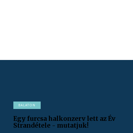
BALATON
Egy furcsa halkonzerv lett az Év
Strandétele - mutatjuk!