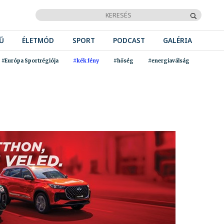
Ű
ÉLETMÓD
SPORT
PODCAST
GALÉRIA
#Európa Sportrégiója
#kék fény
#hőség
#energiaválság