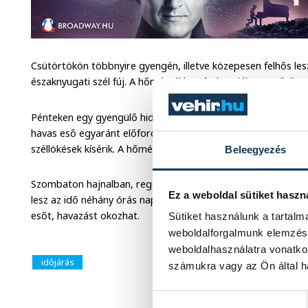
Csütörtökön többnyire gyengén, illetve közepesen felhős les
északnyugati szél fúj. A hőmérséklet 4°C közelében tetőzik – 
Pénteken egy gyengülő hidegfront érkezik. Erősen felhős, ill
havas eső egyaránt előfordulhat, de havazás sem kizárt. A m
széllökések kísérik. A hőmérséklet reggel 0°C, délután 2°C kör
Beleegyezés
Szombaton hajnalban, reggel még lehet kevés vegyes halma
Ez a weboldal sütiket haszn
lesz az idő néhány órás napsütéssel. A hét legvégén ciklon ö
esőt, havazást okozhat.
Sütiket használunk a tartal
weboldalforgalmunk elemzésé
weboldalhasználatra vonatko
időjárás
számukra vagy az Ön által ha
Hozzájárulás kiválasztása