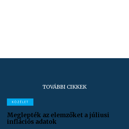
TOVÁBBI CIKKEK
KÖZÉLET
Meglepték az elemzőket a júliusi
inflációs adatok