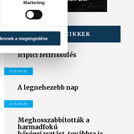
Marketing
TOVÁBBI CIKKEK
dennek a megengedése
IDŐJÁRÁS
Icipici felfrissülés
IDŐJÁRÁS
A legnehezebb nap
IDŐJÁRÁS
Meghosszabbították a
harmadfokú