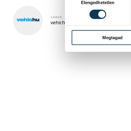
Elengedhetetlen
SZERZŐ
vehir.hu
Megtagad