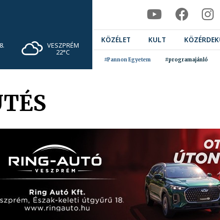
KÖZÉLET
KULT
KÖZÉRDEK
VESZPRÉM
8.
22°C
#Pannon Egyetem
#programajánló
ÜTÉS