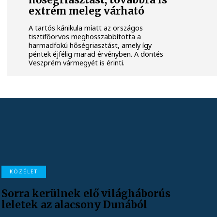
hőségriasztást, továbbra is
extrém meleg várható
A tartós kánikula miatt az országos
tisztifőorvos meghosszabbította a
harmadfokú hőségriasztást, amely így
péntek éjfélig marad érvényben. A döntés
Veszprém vármegyét is érinti.
KÖZÉLET
Sorra kerülnek elő világháborús
leletek az alacsony Dunából