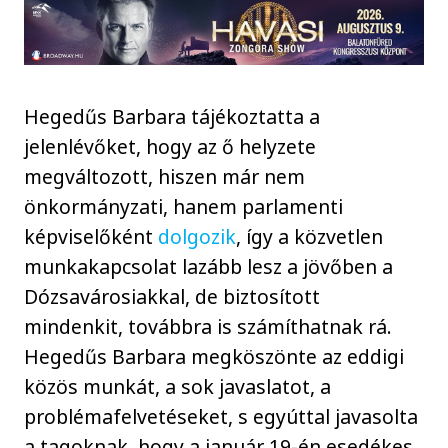
Hegedűs Barbara tájékoztatta a
jelenlévőket, hogy az ő helyzete
megváltozott, hiszen már nem
önkormányzati, hanem parlamenti
képviselőként
dolgozik
, így a közvetlen
munkakapcsolat lazább lesz a jövőben a
Dózsavárosiakkal, de biztosított
mindenkit, továbbra is számíthatnak rá.
Hegedűs Barbara megköszönte az eddigi
közös munkát, a sok javaslatot, a
problémafelvetéseket, s egyúttal javasolta
a tagoknak, hogy a január 19-én esedékes