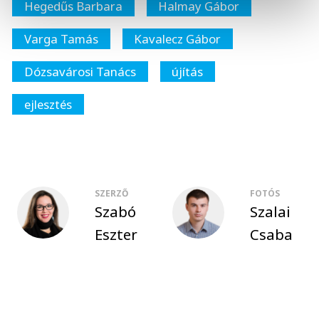
Hegedűs Barbara
Halmay Gábor
Varga Tamás
Kavalecz Gábor
Dózsavárosi Tanács
újítás
ejlesztés
SZERZŐ
FOTÓS
Szabó
Szalai
Eszter
Csaba