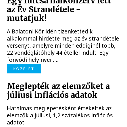
Egy furcsa halkonzerv lett
az Év Strandétele -
mutatjuk!
A Balatoni Kör idén tizenkettedik
alkalommal hirdette meg az év strandétele
versenyt, amelyre minden eddiginél több,
22 vendéglátóhely 44 étellel indult. Egy
fonyódi hely nyert...
KÖZÉLET
Meglepték az elemzőket a
júliusi inflációs adatok
Hatalmas meglepetésként értékelték az
elemzők a júliusi, 1,2 százalékos inflációs
adatot.