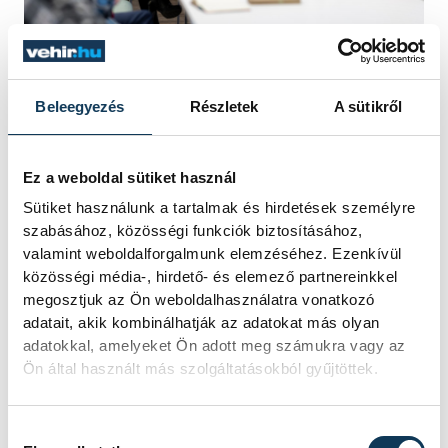
Hegedűs Barbarának parlamenti
Beleegyezés
Részletek
A sütikről
képviselősége okán alpolgármesteri
posztjáról is távoznia kellett, utódja Varga
Ez a weboldal sütiket használ
Tamás szintén bemutatkozott a
Sütiket használunk a tartalmak és hirdetések személyre
dózsavárosiaknak, akiket már egyébként is
szabásához, közösségi funkciók biztosításához,
jól ismer, hiszen ő maga nyolc éven
valamint weboldalforgalmunk elemzéséhez. Ezenkívül
keresztül dolgozott Ovádi Péter
közösségi média-, hirdető- és elemező partnereinkkel
megosztjuk az Ön weboldalhasználatra vonatkozó
országgyűlési képviselő mellett, így pedig
adatait, akik kombinálhatják az adatokat más olyan
ebben a feladatkörében már beleláthatott
adatokkal, amelyeket Ön adott meg számukra vagy az
az itt élők problémáiba, igényeibe.
Ön által használt más szolgáltatásokból gyűjtöttek.
Alpolgármesterként elsősorban a
városüzemeltetési ügyekért felel; kiemelte:
Hozzájárulás kiválasztása