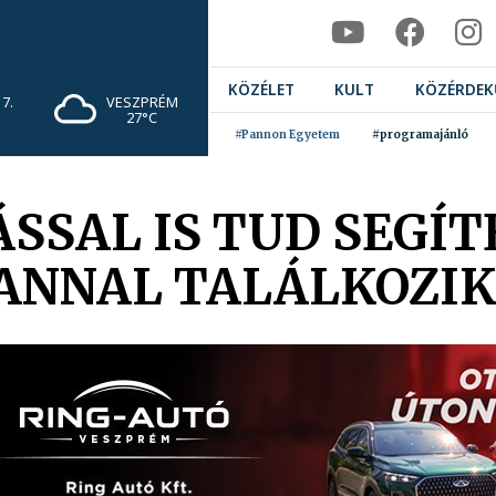
KÖZÉLET
KULT
KÖZÉRDEK
7.
VESZPRÉM
27°C
#Pannon Egyetem
#programajánló
SSAL IS TUD SEGÍT
ANNAL TALÁLKOZIK