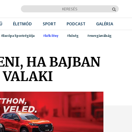
Ű
ÉLETMÓD
SPORT
PODCAST
GALÉRIA
#Európa Sportrégiója
#kék fény
#hőség
#energiaválság
ENI, HA BAJBAN
 VALAKI