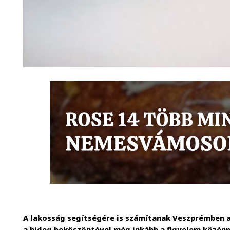
A lakosság segítségére is számítanak Veszprémben a 
a hideg beköszöntével még inkább a figyelem középp