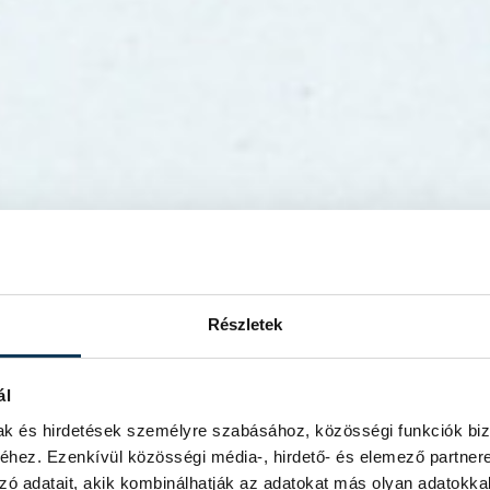
Részletek
ál
mak és hirdetések személyre szabásához, közösségi funkciók biz
hez. Ezenkívül közösségi média-, hirdető- és elemező partner
zó adatait, akik kombinálhatják az adatokat más olyan adatokka