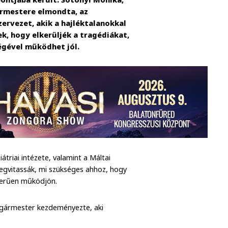
ármestere elmondta, az
zervezet, akik a hajléktalanokkal
k, hogy elkerüljék a tragédiákat,
ségével működhet jól.
átriai intézete, valamint a Máltai
egvitassák, mi szükséges ahhoz, hogy
szerűen működjön.
olgármester kezdeményezte, aki