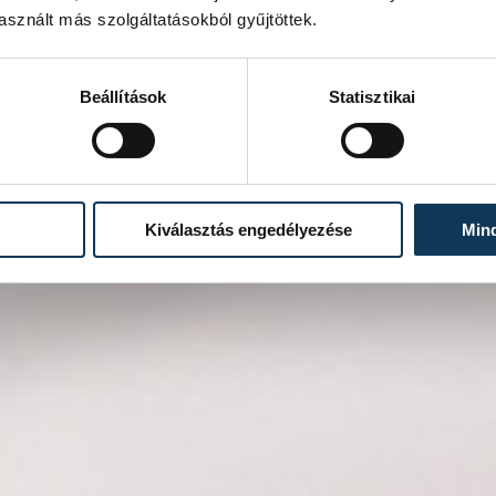
sznált más szolgáltatásokból gyűjtöttek.
Beállítások
Statisztikai
Kiválasztás engedélyezése
Min