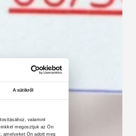
A sütikről
tosításához, valamint
einkkel megosztjuk az Ön
l, amelyeket Ön adott meg