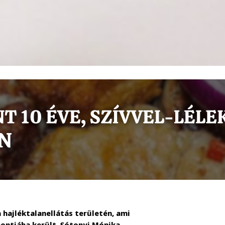
hajléktalanellátás területén, ami
ontjába került. Sótonyi Mónika,