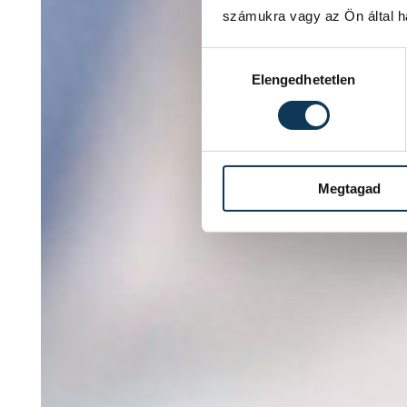
számukra vagy az Ön által ha
Hozzájárulás kiválasztása
Elengedhetetlen
Megtagad