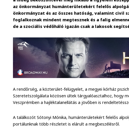
az önkormányzat humánterületekért felelős alpolg
önkormányzat és az összes hatóság, valamint civil s
foglalkoznak mindent megtesznek és a falig elmenne
de a szociális védőháló igazán csak a lakosok segít
A rendőrség, a közterület-felügyelet, a megyei kórház pszichi
Szeretetszolgálata közösen ültek tárgyalóasztalhoz, hogy m
Veszprémben a hajléktalanellátás a jövőben is rendeltetés
A találkozót Sótonyi Mónika, humánterületekért felelős alp
portálunknak több részletet is elárult a megbeszélésről.