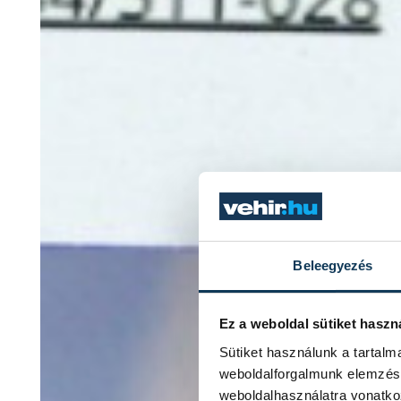
Beleegyezés
Ez a weboldal sütiket haszn
Sütiket használunk a tartal
weboldalforgalmunk elemzésé
weboldalhasználatra vonatko