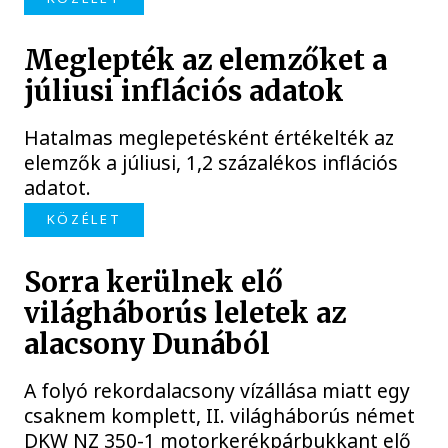
Meglepték az elemzőket a
júliusi inflációs adatok
Hatalmas meglepetésként értékelték az
elemzők a júliusi, 1,2 százalékos inflációs
adatot.
KÖZÉLET
Sorra kerülnek elő
világháborús leletek az
alacsony Dunából
A folyó rekordalacsony vízállása miatt egy
csaknem komplett, II. világháborús német
DKW NZ 350-1 motorkerékpárbukkant elő