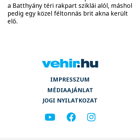
a Batthyány téri rakpart sziklái alól, máshol
pedig egy közel féltonnás brit akna került
elő.
IMPRESSZUM
MÉDIAAJÁNLAT
JOGI NYILATKOZAT