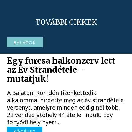
TOVÁBBI CIKKEK
BALATON
Egy furcsa halkonzerv lett
az Év Strandétele -
mutatjuk!
A Balatoni Kör idén tizenkettedik
alkalommal hirdette meg az év strandétele
versenyt, amelyre minden eddiginél több,
22 vendéglátóhely 44 étellel indult. Egy
fonyódi hely nyert...
KÖZÉLET