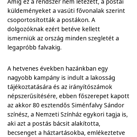
Amíg ez a rendszer nem létezett, a postai
küldeményeket a vasúti fővonalak szerint
csoportosították a postákon. A
dolgozóknak ezért betéve kellett
ismerniük az ország minden szegletét a
legapróbb falvakig.
A hetvenes években hazánkban egy
nagyobb kampány is indult a lakosság
tájékoztatására és az irányítószámok
népszerűsítésére, ebben főszerepet kapott
az akkor 80 esztendős Siménfalvy Sándor
színész, a Nemzeti Színház egykori tagja is,
aki azt a postás bácsit alakította,
becsenget a háztartásokba, emlékeztetve