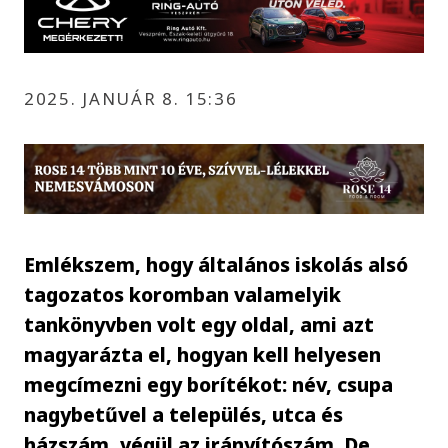
2025. JANUÁR 8. 15:36
Emlékszem, hogy általános iskolás alsó
tagozatos koromban valamelyik
tankönyvben volt egy oldal, ami azt
magyarázta el, hogyan kell helyesen
megcímezni egy borítékot: név, csupa
nagybetűvel a település, utca és
házszám, végül az irányítószám. De