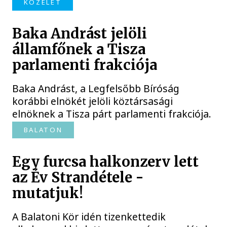
KÖZÉLET
Baka Andrást jelöli
államfőnek a Tisza
parlamenti frakciója
Baka Andrást, a Legfelsőbb Bíróság
korábbi elnökét jelöli köztársasági
elnöknek a Tisza párt parlamenti frakciója.
BALATON
Egy furcsa halkonzerv lett
az Év Strandétele -
mutatjuk!
A Balatoni Kör idén tizenkettedik