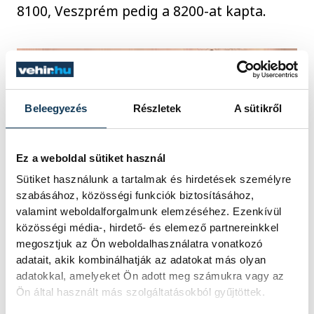
8100, Veszprém pedig a 8200-at kapta.
Beleegyezés
Részletek
A sütikről
Ez a weboldal sütiket használ
Sütiket használunk a tartalmak és hirdetések személyre
szabásához, közösségi funkciók biztosításához,
valamint weboldalforgalmunk elemzéséhez. Ezenkívül
közösségi média-, hirdető- és elemező partnereinkkel
megosztjuk az Ön weboldalhasználatra vonatkozó
Jelenleg 4498 darab irányítószám van
adatait, akik kombinálhatják az adatokat más olyan
érvényben hazánkban, a legalacsonyabb az
adatokkal, amelyeket Ön adott meg számukra vagy az
Ön által használt más szolgáltatásokból gyűjtöttek.
1007-es, ez a Margit-szigeté, a