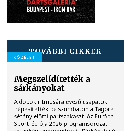
TOVÁBBI CIKKEK
KÖZÉLET
Megszelídítették a
sárkányokat
A dobok ritmusára evező csapatok
népesítették be szombaton a Tagore
sétány előtti partszakaszt. Az Európa
Sportrégiója 2026 programsorozat
részeként megrendezett Sárkányhajó