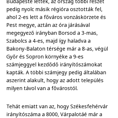
Budapesté lettek, az ország többi részét
pedig nyolc másik régióra osztották fel,
ahol 2-es lett a főváros vonzáskörzete és
Pest megye, aztán az óra járásával
megegyező irányban Borsod a 3-mas,
Szabolcs a 4-es, majd így haladva a
Bakony-Balaton térsége már a 8-as, végül
Győr és Sopron környéke a 9-es
számjeggyel kezdődő irányítószámokat
kapták. A többi számjegy pedig általában
aszerint alakult, hogy az adott település
milyen távol van a fővárostól.
Tehát emiatt van az, hogy Székesfehérvár
irányítószáma a 8000, Várpalotáé már a