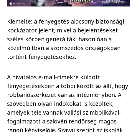
Kiemelte: a fenyegetés alacsony biztonsági
kockázatot jelent, mivel a bejelentéseket
széles körben generálták, hasonlóan a
közelmúltban a szomszédos országokban
történt fenyegetésekhez.
A hivatalos e-mail-címekre küldött
fenyegetésekben a többi között az állt, hogy
robbanószerkezet van az intézményben. A
szövegben olyan indokokat is közöltek,
amelyek tele vannak vallási szimbolikával -
fogalmazott a szlovén rendőrség magas
rangú képviselője. Szavai szerint az iskolák