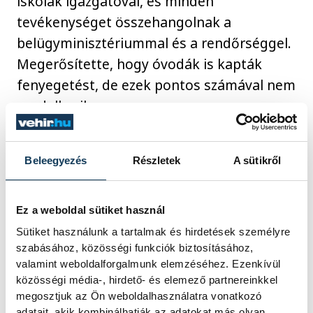
iskolák igazgatóval, és minden
tevékenységet összehangolnak a
belügyminisztériummal és a rendőrséggel.
Megerősítette, hogy óvodák is kapták
fenyegetést, de ezek pontos számával nem
rendelkezik.
Hozzátette: a rendőrség kockázatelemzést is
Beleegyezés
Részletek
A sütikről
végzett, és megállapította, hogy a veszély
nagyon alacsony. "Megnyugtathatom a
Ez a weboldal sütiket használ
lakosságot, hogy a rendőrség az oktatási
Sütiket használunk a tartalmak és hirdetések személyre
intézményekkel együtt úgy reagált, ahogyan
szabásához, közösségi funkciók biztosításához,
kellett" - hangsúlyozta.
valamint weboldalforgalmunk elemzéséhez. Ezenkívül
közösségi média-, hirdető- és elemező partnereinkkel
megosztjuk az Ön weboldalhasználatra vonatkozó
A miniszter jelezte: a rendőrség folytatja az
adatait, akik kombinálhatják az adatokat más olyan