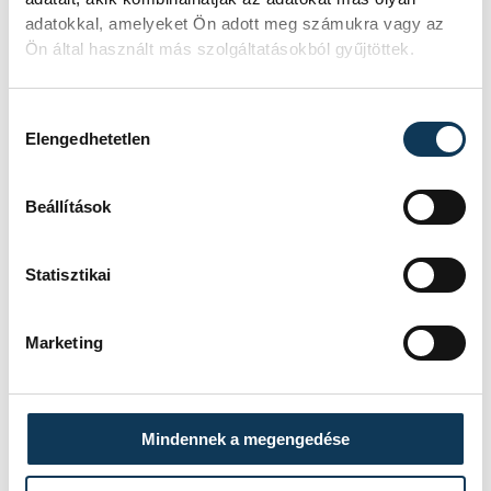
intenzív nyomozást a fenyegetések ügyében,
adatokkal, amelyeket Ön adott meg számukra vagy az
Ön által használt más szolgáltatásokból gyűjtöttek.
amelyeket 229 iskolának több mint 800
különböző címre küldtek el ismeretlen
elkövetők.
Hozzájárulás kiválasztása
Elengedhetetlen
Beállítások
közélet
külföld
Statisztikai
Marketing
SZERZŐ
vehir.hu
Mindennek a megengedése