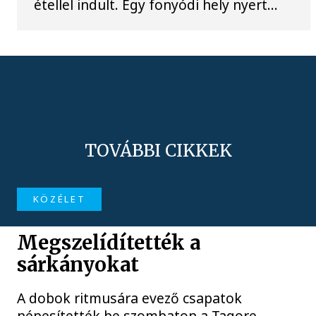
étellel indult. Egy fonyódi hely nyert...
TOVÁBBI CIKKEK
KÖZÉLET
Megszelídítették a
sárkányokat
A dobok ritmusára evező csapatok
népesítették be szombaton a Tagore