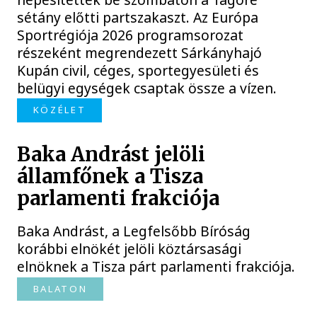
sétány előtti partszakaszt. Az Európa
Sportrégiója 2026 programsorozat
részeként megrendezett Sárkányhajó
Kupán civil, céges, sportegyesületi és
belügyi egységek csaptak össze a vízen.
KÖZÉLET
Baka Andrást jelöli
államfőnek a Tisza
parlamenti frakciója
Baka Andrást, a Legfelsőbb Bíróság
korábbi elnökét jelöli köztársasági
elnöknek a Tisza párt parlamenti frakciója.
BALATON