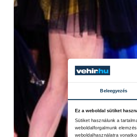
Beleegyezés
Ez a weboldal sütiket haszn
Sütiket használunk a tartal
weboldalforgalmunk elemzésé
weboldalhasználatra vonatko