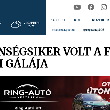
KÖZÉLET
KULT
KÖZÉRDEK
VESZPRÉM
7.
27°C
#Pannon Egyetem
#programajánló
SÉGSIKER VOLT A 
I GÁLÁJA