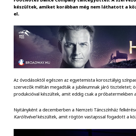
készültek, amiket korábban még nem láthatott a kö
el.
Az óvodásoktól egészen az egyetemista korosztályig színpad
szervezők méltán megadták a jubileumnak járó tiszteletet; 
produkcióval készültek, amit eddig csak a próbatermekben a
Nyitányként a decemberben a Nemzeti Táncszínház felkérésé
Karöltvével
készültek, amit rögtön vastapssal fogadott a kö