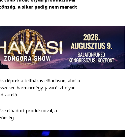
zönség, a siker pedig nem maradt
ra léptek a teltházas előadáson, ahol a
összesen harmincnégy, javarészt olyan
dtak elő.
re előadott produkcióval, a
zönség.