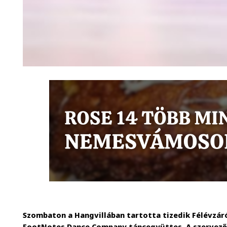
Szombaton a Hangvillában tartotta tizedik Félévzár
FootNotes Dance Company táncegyüttes. A szervező