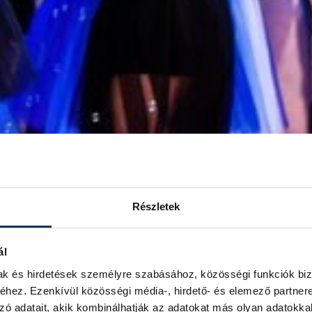
Részletek
ál
mak és hirdetések személyre szabásához, közösségi funkciók biz
hez. Ezenkívül közösségi média-, hirdető- és elemező partner
zó adatait, akik kombinálhatják az adatokat más olyan adatokka