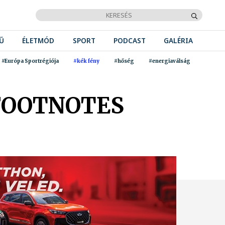
Ű
ÉLETMÓD
SPORT
PODCAST
GALÉRIA
#Európa Sportrégiója
#kék fény
#hőség
#energiaválság
FOOTNOTES