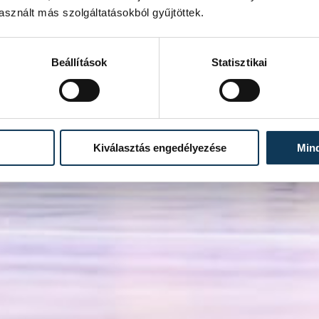
sznált más szolgáltatásokból gyűjtöttek.
Beállítások
Statisztikai
Kiválasztás engedélyezése
Min