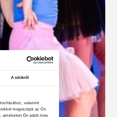
A sütikről
tosításához, valamint
einkkel megosztjuk az Ön
l, amelyeket Ön adott meg