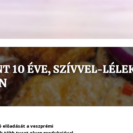
ó előadását a veszprémi
k több tucat olyan produkcióval