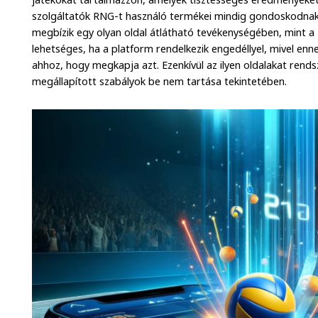
szolgáltatók RNG-t használó termékei mindig gondoskodnak.
megbízik egy olyan oldal átlátható tevékenységében, mint a
lehetséges, ha a platform rendelkezik engedéllyel, mivel enn
ahhoz, hogy megkapja azt. Ezenkívül az ilyen oldalakat rends
megállapított szabályok be nem tartása tekintetében.