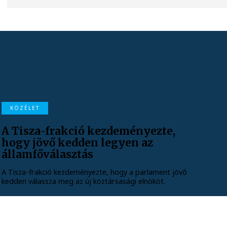
KÖZÉLET
A Tisza-frakció kezdeményezte,
hogy jövő kedden legyen az
államfőválasztás
A Tisza-frakció kezdeményezte, hogy a parlament jövő
kedden válassza meg az új köztársasági elnököt.