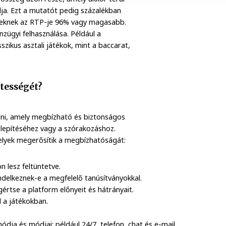
álja. Ezt a mutatót pedig százalékban
elyeknek az RTP-je 96% vagy magasabb.
zügyi felhasználása. Például a
zikus asztali játékok, mint a baccarat,
tességét?
lni, amely megbízható és biztonságos
lepítéséhez vagy a szórakozáshoz.
lyek megerősítik a megbízhatóságát:
 lesz feltüntetve.
ndelkeznek-e a megfelelő tanúsítványokkal.
rtse a platform előnyeit és hátrányait.
l a játékokban.
ja és módjai: például 24/7, telefon, chat és e-mail.