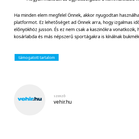
Ha minden elem megfelel Önnek, akkor nyugodtan használhatj
platformot. Ez lehetőséget ad Önnek arra, hogy izgalmas idő
előnyökhöz jusson. És ez nem csak a kaszinókra vonatkozik,
kosárlabda és más népszerű sportágakra is kínálnak bukmék
támogatott tartalom
SZERZŐ
vehir.hu