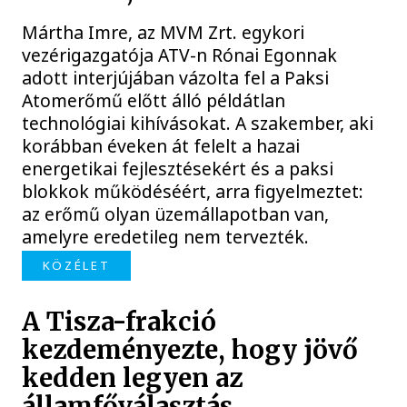
Mártha Imre, az MVM Zrt. egykori
vezérigazgatója ATV-n Rónai Egonnak
adott interjújában vázolta fel a Paksi
Atomerőmű előtt álló példátlan
technológiai kihívásokat. A szakember, aki
korábban éveken át felelt a hazai
energetikai fejlesztésekért és a paksi
blokkok működéséért, arra figyelmeztet:
az erőmű olyan üzemállapotban van,
amelyre eredetileg nem tervezték.
KÖZÉLET
A Tisza-frakció
kezdeményezte, hogy jövő
kedden legyen az
államfőválasztás