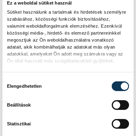
Ez a weboldal sütiket használ
Sütiket használunk a tartalmak és hirdetések személyre
szabásához, közösségi funkciók biztosításához,
TOVÁBBI CIKKEK
valamint weboldalforgalmunk elemzéséhez. Ezenkívül
közösségi média-, hirdető- és elemező partnereinkkel
KÖZÉLET
megosztjuk az Ön weboldalhasználatra vonatkozó
adatait, akik kombinálhatják az adatokat más olyan
adatokkal, amelyeket Ön adott meg számukra vagy az
Földrengés volt a
Ön által használt más szolgáltatásokból gyűjtöttek.
magyar-szlovák határon,
Mosonmagyaróvár
Hozzájárulás kiválasztása
közelében
Elengedhetetlen
Földrengés volt a magyar-szlovák
Beállítások
határon, Mosonmagyaróvár
közelében kedd délelőtt - közölte a
HUN-REN Földfizikai és Űrtudományi
Statisztikai
Kutatóintézet Kövesligethy Radó