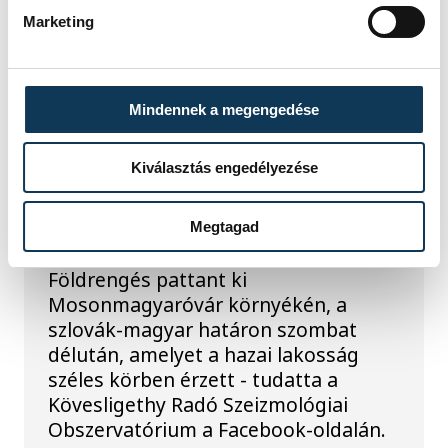
Szeizmológiai Obszervatóriuma
Marketing
kedden.
KÖZÉLET
Mindennek a megengedése
Földrengés volt
Kiválasztás engedélyezése
Mosonmagyaróvár
közelében
Megtagad
Földrengés pattant ki
Mosonmagyaróvár környékén, a
szlovák-magyar határon szombat
délután, amelyet a hazai lakosság
széles körben érzett - tudatta a
Kövesligethy Radó Szeizmológiai
Obszervatórium a Facebook-oldalán.