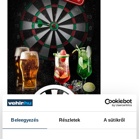
Beleegyezés
Részletek
A sütikről