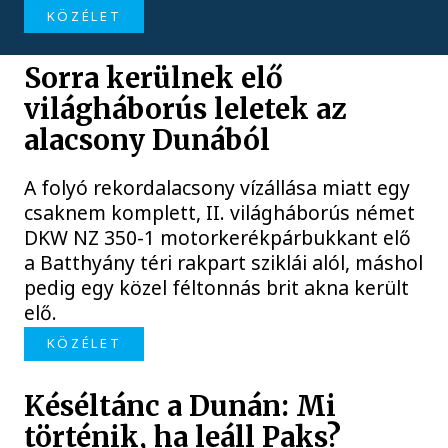
KÖZÉLET
Sorra kerülnek elő
világháborús leletek az
alacsony Dunából
A folyó rekordalacsony vízállása miatt egy
csaknem komplett, II. világháborús német
DKW NZ 350-1 motorkerékpárbukkant elő
a Batthyány téri rakpart sziklái alól, máshol
pedig egy közel féltonnás brit akna került
elő.
KÖZÉLET
Késéltánc a Dunán: Mi
történik, ha leáll Paks?