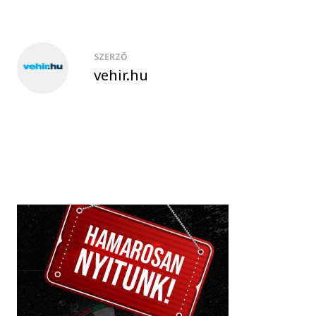
SZERZŐ
vehir.hu