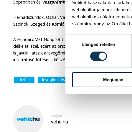
Sopronban és
Veszprémben a mérések adatai szerint a 
Sütiket használunk a tartal
weboldalforgalmunk elemzésé
weboldalhasználatra vonatko
Hernádszurdok, Oszlár, Vác, Dorog, Dunaújváros, Pécs és S
számukra vagy az Ön által ha
Szolnok, Szeged és Komló mérőállomása elfogadható értéket
Hozzájárulás kiválasztása
A HungaroMet Nonprofit Zrt. előrejelzése szerint kedden é
Elengedhetetlen
délkeleti szél, ezért az ország nagy részén várhatóan javul 
is javulni látszik a levegőminőség, amely elsősorban az em
intenzitású fűtésnek köszönhető.
közélet
levegőminőség
Megtagad
SZERZŐ
vehir.hu