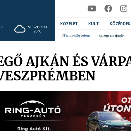
KÖZÉLET
KULT
KÖZÉRDEK
7.
VESZPRÉM
26°C
#Pannon Egyetem
#programajánló
EGŐ AJKÁN ÉS VÁRP
 VESZPRÉMBEN