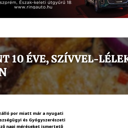
zálló por miatt már a nyugati
észségügyi és Gyógyszerészeti
őző napi méréseket ismertető