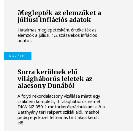
Meglepték az elemzőket a
júliusi inflációs adatok
Hatalmas meglepetésként értékelték az
elemzők a júliusi, 1,2 százalékos inflációs
adatot.
KÖZÉLET
Sorra kerülnek elő
világháborús leletek az
alacsony Dunából
A folyó rekordalacsony vízállása miatt egy
csaknem komplett, II. világháborús német
DKW NZ 350-1 motorkerékpárbukkant elő a
Batthyány téri rakpart sziklái alól, máshol
pedig egy közel féltonnás brit akna került
elő.