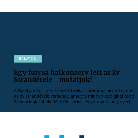
BALATON
Egy furcsa halkonzerv lett az Év
Strandétele - mutatjuk!
A Balatoni Kör idén tizenkettedik alkalommal hirdette meg
az év strandétele versenyt, amelyre minden eddiginél több,
22 vendéglátóhely 44 étellel indult. Egy fonyódi hely nyert...