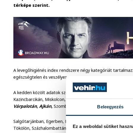
térképe szerint.
A levegőhigiénés index rendszere négy kategóriát tartalmaz:
egészségtelen és veszélyes.
A kedden közölt adatok szerint
veszélyes a levegő minős
Kazincbarcikán, Miskolcon, valamint Nyíregyházán, Békéscs
Várpalotán, Ajkán,
Szombathelyen, Győrben és Mosonmag
Beleegyezés
Salgótarjánban, Egerben, Debrecenben, Sajószentpéteren,
Ez a weboldal sütiket haszn
Tökölön, Százhalombattán, Tatabányán, Székesfehérváron,