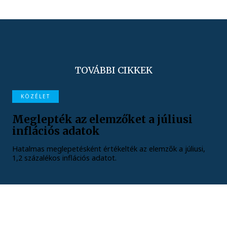
TOVÁBBI CIKKEK
KÖZÉLET
Meglepték az elemzőket a júliusi
inflációs adatok
Hatalmas meglepetésként értékelték az elemzők a júliusi,
1,2 százalékos inflációs adatot.