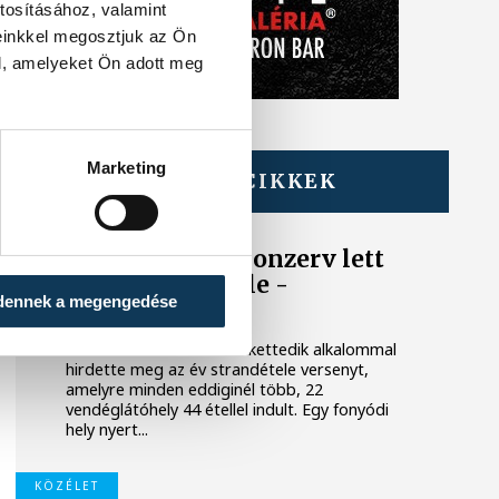
tosításához, valamint
einkkel megosztjuk az Ön
l, amelyeket Ön adott meg
Marketing
TOVÁBBI CIKKEK
BALATON
Egy furcsa halkonzerv lett
az Év Strandétele -
dennek a megengedése
mutatjuk!
A Balatoni Kör idén tizenkettedik alkalommal
hirdette meg az év strandétele versenyt,
amelyre minden eddiginél több, 22
vendéglátóhely 44 étellel indult. Egy fonyódi
hely nyert...
KÖZÉLET