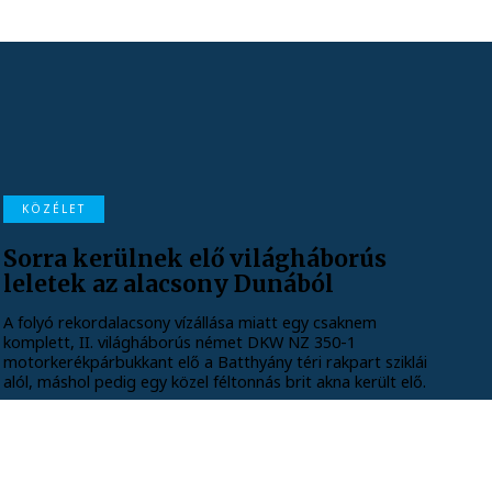
KÖZÉLET
Sorra kerülnek elő világháborús
leletek az alacsony Dunából
A folyó rekordalacsony vízállása miatt egy csaknem
komplett, II. világháborús német DKW NZ 350-1
motorkerékpárbukkant elő a Batthyány téri rakpart sziklái
alól, máshol pedig egy közel féltonnás brit akna került elő.