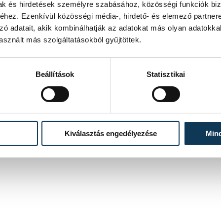
levegő minősége egészségtelen.
mak és hirdetések személyre szabásához, közösségi funkciók biz
hez. Ezenkívül közösségi média-, hirdető- és elemező partner
zó adatait, akik kombinálhatják az adatokat más olyan adatokka
arród levegőjének minősége kifogásolt.
sznált más szolgáltatásokból gyűjtöttek.
 rögzített.
s szerdán helyenként megélénkülhet a
Beállítások
Statisztikai
a levegő minősége. Keleten, északkeleten
elkedő hőmérsékletnek és a csökkenő
Kiválasztás engedélyezése
Min