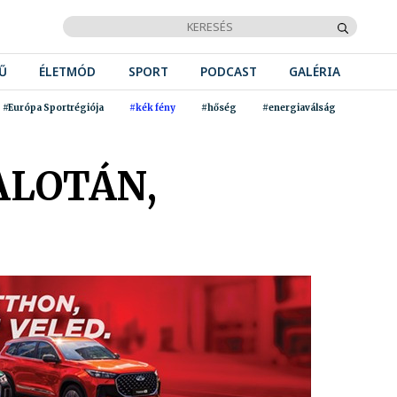
Ű
ÉLETMÓD
SPORT
PODCAST
GALÉRIA
#Európa Sportrégiója
#kék fény
#hőség
#energiaválság
ALOTÁN,