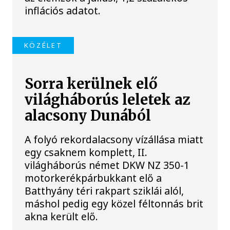
inflációs adatot.
KÖZÉLET
Sorra kerülnek elő
világháborús leletek az
alacsony Dunából
A folyó rekordalacsony vízállása miatt
egy csaknem komplett, II.
világháborús német DKW NZ 350-1
motorkerékpárbukkant elő a
Batthyány téri rakpart sziklái alól,
máshol pedig egy közel féltonnás brit
akna került elő.