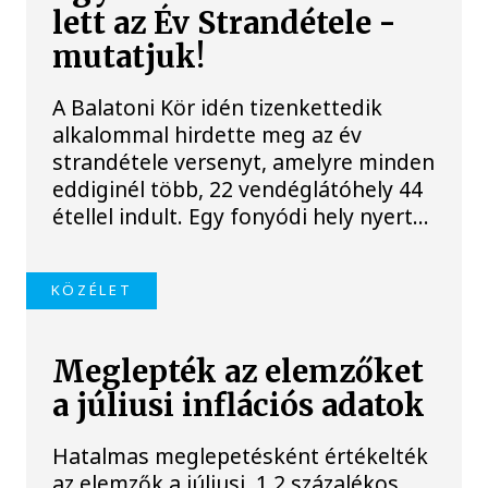
lett az Év Strandétele -
mutatjuk!
A Balatoni Kör idén tizenkettedik
alkalommal hirdette meg az év
strandétele versenyt, amelyre minden
eddiginél több, 22 vendéglátóhely 44
étellel indult. Egy fonyódi hely nyert...
KÖZÉLET
Meglepték az elemzőket
a júliusi inflációs adatok
Hatalmas meglepetésként értékelték
az elemzők a júliusi, 1,2 százalékos