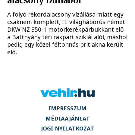
alacsony Dunából
A folyó rekordalacsony vízállása miatt egy
csaknem komplett, II. világháborús német
DKW NZ 350-1 motorkerékpárbukkant elő
a Batthyány téri rakpart sziklái alól, máshol
pedig egy közel féltonnás brit akna került
elő.
IMPRESSZUM
MÉDIAAJÁNLAT
JOGI NYILATKOZAT