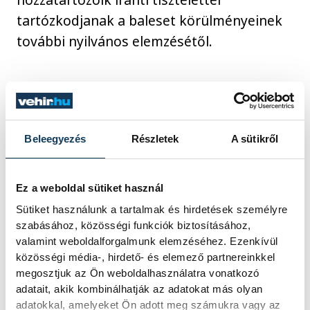
tartózkodjanak a baleset körülményeinek
további nyilvános elemzésétől.
közélet
baleset
Magyar Honvédség
Beleegyezés
Részletek
A sütikről
Ez a weboldal sütiket használ
Sütiket használunk a tartalmak és hirdetések személyre
szabásához, közösségi funkciók biztosításához,
SZERZŐ
valamint weboldalforgalmunk elemzéséhez. Ezenkívül
vehir.hu
közösségi média-, hirdető- és elemező partnereinkkel
megosztjuk az Ön weboldalhasználatra vonatkozó
adatait, akik kombinálhatják az adatokat más olyan
adatokkal, amelyeket Ön adott meg számukra vagy az