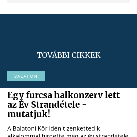
TOVÁBBI CIKKEK
BALATON
Egy furcsa halkonzerv lett
az Év Strandétele -
mutatjuk!
A Balatoni Kör idén tizenkettedik
alkalommal hirdette meg az év strandétele