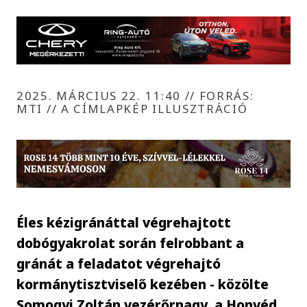
2025. MÁRCIUS 22. 11:40
//
FORRÁS:
MTI // A CÍMLAPKÉP ILLUSZTRÁCIÓ
Éles kézigránáttal végrehajtott
dobógyakrolat során felrobbant a
gránát a feladatot végrehajtó
kormánytisztviselő kezében - közölte
Somogyi Zoltán vezérőrnagy, a Honvéd