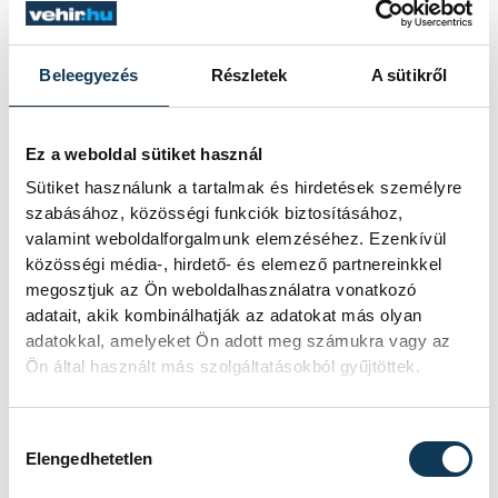
Beleegyezés
Részletek
A sütikről
Ez a weboldal sütiket használ
Sütiket használunk a tartalmak és hirdetések személyre
szabásához, közösségi funkciók biztosításához,
valamint weboldalforgalmunk elemzéséhez. Ezenkívül
közösségi média-, hirdető- és elemező partnereinkkel
megosztjuk az Ön weboldalhasználatra vonatkozó
adatait, akik kombinálhatják az adatokat más olyan
adatokkal, amelyeket Ön adott meg számukra vagy az
Udvardy György érsek (Fotó: Veszprémi
Ön által használt más szolgáltatásokból gyűjtöttek.
Érsekség)
Hozzájárulás kiválasztása
Elengedhetetlen
A misét és a Királykripta megáldását