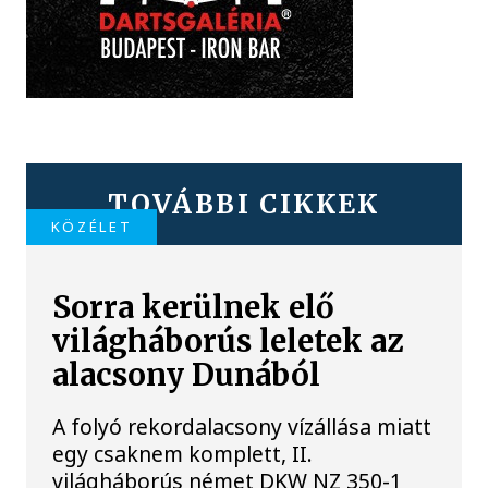
TOVÁBBI CIKKEK
KÖZÉLET
Sorra kerülnek elő
világháborús leletek az
alacsony Dunából
A folyó rekordalacsony vízállása miatt
egy csaknem komplett, II.
világháborús német DKW NZ 350-1