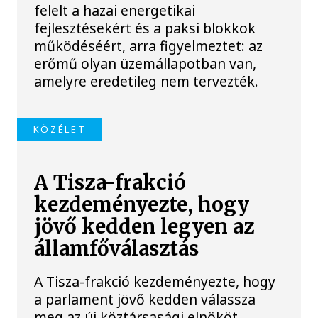
felelt a hazai energetikai
fejlesztésekért és a paksi blokkok
működéséért, arra figyelmeztet: az
erőmű olyan üzemállapotban van,
amelyre eredetileg nem tervezték.
KÖZÉLET
A Tisza-frakció
kezdeményezte, hogy
jövő kedden legyen az
államfőválasztás
A Tisza-frakció kezdeményezte, hogy
a parlament jövő kedden válassza
meg az új köztársasági elnököt.