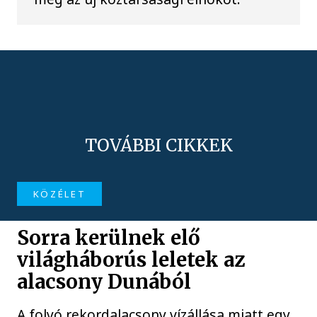
TOVÁBBI CIKKEK
KÖZÉLET
Sorra kerülnek elő
világháborús leletek az
alacsony Dunából
A folyó rekordalacsony vízállása miatt egy