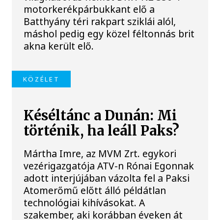
motorkerékpárbukkant elő a
Batthyány téri rakpart sziklái alól,
máshol pedig egy közel féltonnás brit
akna került elő.
KÖZÉLET
Késéltánc a Dunán: Mi
történik, ha leáll Paks?
Mártha Imre, az MVM Zrt. egykori
vezérigazgatója ATV-n Rónai Egonnak
adott interjújában vázolta fel a Paksi
Atomerőmű előtt álló példátlan
technológiai kihívásokat. A
szakember, aki korábban éveken át