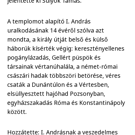
jelentette ki Sulyok Tamás.
A templomot alapító I. András
uralkodásának 14 évéről szólva azt
mondta, a király útját belső és külső
háborúk kísérték végig: keresztényellenes
pogánylázadás, Gellért püspök és
társainak vértanúhalála, a német-római
császári hadak többszöri betörése, véres
csaták a Dunántúlon és a Vértesben,
elsüllyesztett hajóhad Pozsonyban,
egyházszakadás Róma és Konstantinápoly
között.
Hozzátette: I. Andrásnak a veszedelmes