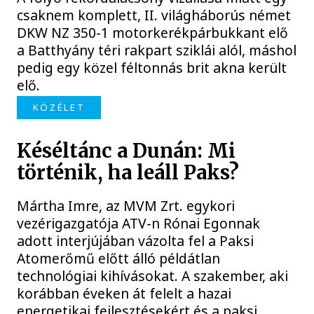
csaknem komplett, II. világháborús német
DKW NZ 350-1 motorkerékpárbukkant elő
a Batthyány téri rakpart sziklái alól, máshol
pedig egy közel féltonnás brit akna került
elő.
KÖZÉLET
Késéltánc a Dunán: Mi
történik, ha leáll Paks?
Mártha Imre, az MVM Zrt. egykori
vezérigazgatója ATV-n Rónai Egonnak
adott interjújában vázolta fel a Paksi
Atomerőmű előtt álló példátlan
technológiai kihívásokat. A szakember, aki
korábban éveken át felelt a hazai
energetikai fejlesztésekért és a paksi