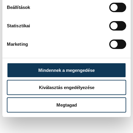
Balázs Bandája, a Kiscsillag, Kolibri, Sisi, a
Beállítások
Soulwave és a Honeybeast is.
Statisztikai
kultúra
Művészetek Völgye
Marketing
Mindennek a megengedése
SZERZŐ
vehir.hu
Kiválasztás engedélyezése
Megtagad