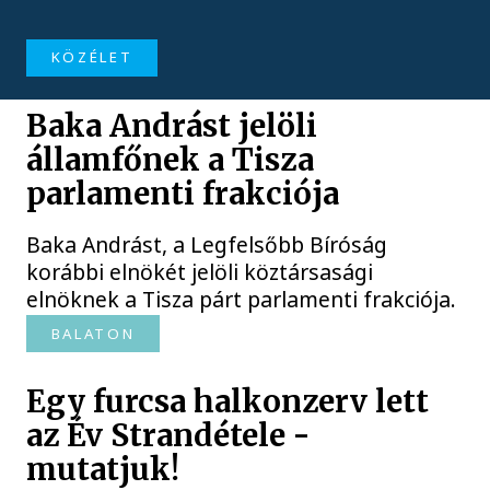
KÖZÉLET
Baka Andrást jelöli
államfőnek a Tisza
parlamenti frakciója
Baka Andrást, a Legfelsőbb Bíróság
korábbi elnökét jelöli köztársasági
elnöknek a Tisza párt parlamenti frakciója.
BALATON
Egy furcsa halkonzerv lett
az Év Strandétele -
mutatjuk!