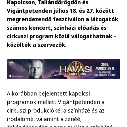
Kapolcson, Taliándörögdön és
Vigántpetenden július 18. és 27. között
megrendezendő fesztiválon a látogatók
számos koncert, színházi előadás és
cirkuszi program közül válogathatnak –
közölték a szervezők.
A korábban bejelentett kapolcsi
programok mellett Vigántpetenden a
cirkuszi produkcióké, a színházé és az
irodalomé, valamint a zenéé,