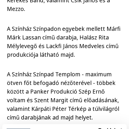
Kerekes Band, valamint Csík János és a
Mezzo.
A Színház Színpadon egyebek mellett Márfi
Márk Lassan című darabja, Halász Rita
Mélylevegő és Lackfi János Medveles című
produkciója látható majd.
A Színház Színpad Templom - maximum
ötven főt befogadó nézőterével - többek
között a Panker Produkció Szép Ernő
voltam és Szent Margit című előadásának,
valamint Kárpáti Péter Térkép a túlvilágról
című darabjának ad majd helyet.