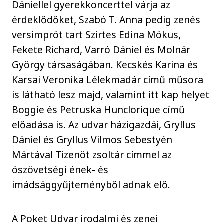
Dániellel gyerekkoncerttel várja az
érdeklődőket, Szabó T. Anna pedig zenés
versimprót tart Szirtes Edina Mókus,
Fekete Richard, Varró Dániel és Molnár
György társaságában. Kecskés Karina és
Karsai Veronika Lélekmadár című műsora
is látható lesz majd, valamint itt kap helyet
Boggie és Petruska Hunclorique című
előadása is. Az udvar házigazdái, Gryllus
Dániel és Gryllus Vilmos Sebestyén
Mártával Tizenöt zsoltár címmel az
ószövetségi ének- és
imádsággyűjteményből adnak elő.
A Poket Udvar irodalmi és zenei