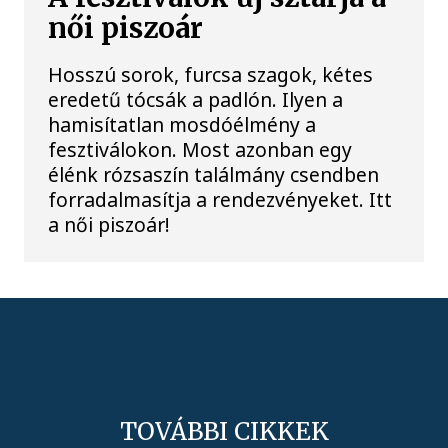
női piszoár
Hosszú sorok, furcsa szagok, kétes
eredetű tócsák a padlón. Ilyen a
hamisítatlan mosdóélmény a
fesztiválokon. Most azonban egy
élénk rózsaszín találmány csendben
forradalmasítja a rendezvényeket. Itt
a női piszoár!
TOVÁBBI CIKKEK