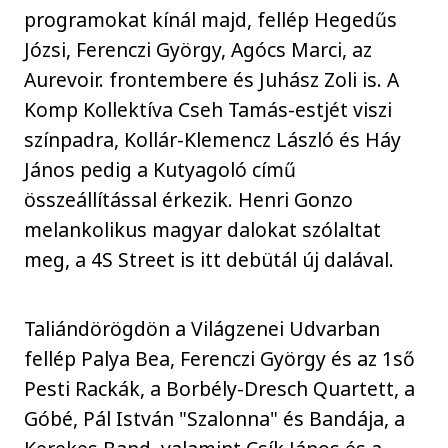
programokat kínál majd, fellép Hegedűs
Józsi, Ferenczi György, Agócs Marci, az
Aurevoir. frontembere és Juhász Zoli is. A
Komp Kollektíva Cseh Tamás-estjét viszi
színpadra, Kollár-Klemencz László és Háy
János pedig a Kutyagoló című
összeállítással érkezik. Henri Gonzo
melankolikus magyar dalokat szólaltat
meg, a 4S Street is itt debütál új dalával.
Taliándörögdön a Világzenei Udvarban
fellép Palya Bea, Ferenczi György és az 1ső
Pesti Rackák, a Borbély-Dresch Quartett, a
Góbé, Pál István "Szalonna" és Bandája, a