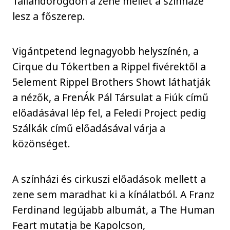
Taliándörögdön a zene mellet a színházé
lesz a főszerep.
Vigántpetend legnagyobb helyszínén, a
Cirque du Tókertben a Rippel fivérektől a
5element Rippel Brothers Showt láthatják
a nézők, a FrenÁk Pál Társulat a Fiúk című
előadásával lép fel, a Feledi Project pedig
Szálkák című előadásával várja a
közönséget.
A színházi és cirkuszi előadások mellett a
zene sem maradhat ki a kínálatból. A Franz
Ferdinand legújabb albumát, a The Human
Feart mutatja be Kapolcson,