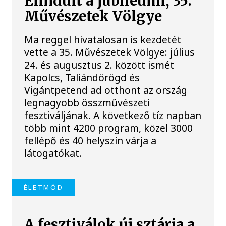
Elindult a jubileumi, 35.
Művészetek Völgye
Ma reggel hivatalosan is kezdetét
vette a 35. Művészetek Völgye: július
24. és augusztus 2. között ismét
Kapolcs, Taliándörögd és
Vigántpetend ad otthont az ország
legnagyobb összművészeti
fesztiváljának. A következő tíz napban
több mint 4200 program, közel 3000
fellépő és 40 helyszín várja a
látogatókat.
ÉLETMÓD
A fesztiválok új sztárja a