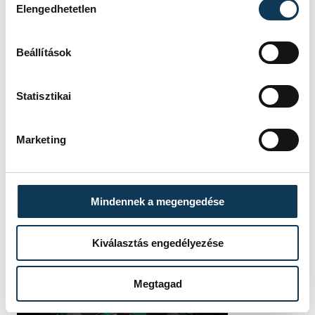
Elengedhetetlen
FOTÓS
SZERZŐ
Szalai
vehir.hu
Beállítások
Csaba
Statisztikai
Marketing
Mindennek a megengedése
Kiválasztás engedélyezése
Megtagad