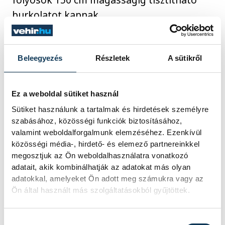
burkolatot kapnak.
A projektről bővebb információt
itt
Beleegyezés
Részletek
A sütikről
olvashatnak.
Ez a weboldal sütiket használ
közélet
oktatás
Ovádi Péter
Sütiket használunk a tartalmak és hirdetések személyre
szabásához, közösségi funkciók biztosításához,
Nemesvámos
Sövényházi Balázs
valamint weboldalforgalmunk elemzéséhez. Ezenkívül
közösségi média-, hirdető- és elemező partnereinkkel
Veszprémi Tankerületi Központ
megosztjuk az Ön weboldalhasználatra vonatkozó
adatait, akik kombinálhatják az adatokat más olyan
Szauer István
projekt
adatokkal, amelyeket Ön adott meg számukra vagy az
Ön által használt más szolgáltatásokból gyűjtöttek.
Hozzájárulás kiválasztása