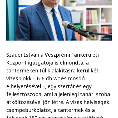
Szauer István a Veszprémi Tankerületi
Központ igazgatója is elmondta, a
tantermeken túl kialakításra kerül két
vizesblokk – 6-6 db wc és mosdó
elhelyezésével –, egy szertár és egy
fejlesztőszoba, ami a jelenlegi tanári szoba
átköltözésével jön létre. A vizes helyiségek
csempeburkolatot, a tantermek és a
folyosók 150 cm magasságig tisztítható