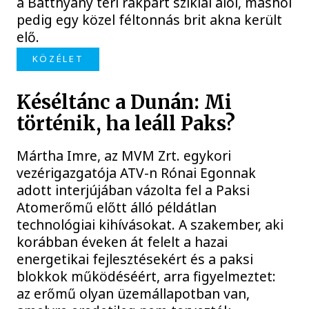
a Batthyány téri rakpart sziklái alól, máshol
pedig egy közel féltonnás brit akna került
elő.
KÖZÉLET
Késéltánc a Dunán: Mi
történik, ha leáll Paks?
Mártha Imre, az MVM Zrt. egykori
vezérigazgatója ATV-n Rónai Egonnak
adott interjújában vázolta fel a Paksi
Atomerőmű előtt álló példátlan
technológiai kihívásokat. A szakember, aki
korábban éveken át felelt a hazai
energetikai fejlesztésekért és a paksi
blokkok működéséért, arra figyelmeztet:
az erőmű olyan üzemállapotban van,