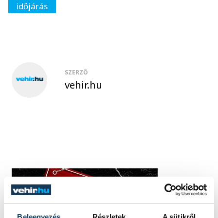
időjárás
SZERZŐ
vehir.hu
Beleegyezés
Részletek
A sütikről