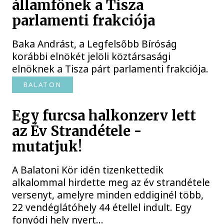
államfőnek a Tisza
parlamenti frakciója
Baka Andrást, a Legfelsőbb Bíróság
korábbi elnökét jelöli köztársasági
elnöknek a Tisza párt parlamenti frakciója.
BALATON
Egy furcsa halkonzerv lett
az Év Strandétele -
mutatjuk!
A Balatoni Kör idén tizenkettedik
alkalommal hirdette meg az év strandétele
versenyt, amelyre minden eddiginél több,
22 vendéglátóhely 44 étellel indult. Egy
fonyódi hely nyert...