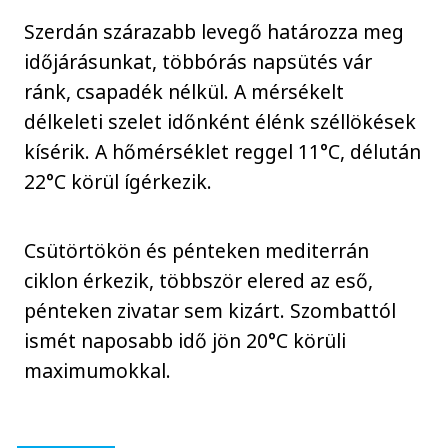
Szerdán szárazabb levegő határozza meg
időjárásunkat, többórás napsütés vár
ránk, csapadék nélkül. A mérsékelt
délkeleti szelet időnként élénk széllökések
kísérik. A hőmérséklet reggel 11°C, délután
22°C körül ígérkezik.
Csütörtökön és pénteken mediterrán
ciklon érkezik, többször elered az eső,
pénteken zivatar sem kizárt. Szombattól
ismét naposabb idő jön 20°C körüli
maximumokkal.