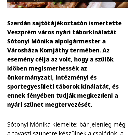
Szerdán sajtótájékoztatón ismertette
Veszprém város nyári táborkínálatát
Sótonyi Mónika alpolgármester a
Városháza Komjáthy termében. Az
esemény célja az volt, hogy a szülők
időben megismerhessék az
önkormányzati, intézményi és
sportegyesületi táborok kínálatát, és
ennek fényében tudják megkezdeni a
nyári szünet megtervezését.
Sótonyi Mónika kiemelte: bár jelenleg még
a tavaszi szünetre készülnek a családok, a