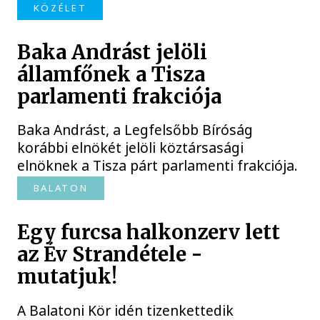
KÖZÉLET
Baka Andrást jelöli
államfőnek a Tisza
parlamenti frakciója
Baka Andrást, a Legfelsőbb Bíróság
korábbi elnökét jelöli köztársasági
elnöknek a Tisza párt parlamenti frakciója.
BALATON
Egy furcsa halkonzerv lett
az Év Strandétele -
mutatjuk!
A Balatoni Kör idén tizenkettedik