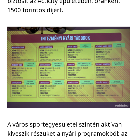
biztosít az Acticity épületében, óránként
1500 forintos díjért.
A város sportegyesületei szintén aktívan
kiveszik részüket a nyári programokból: az