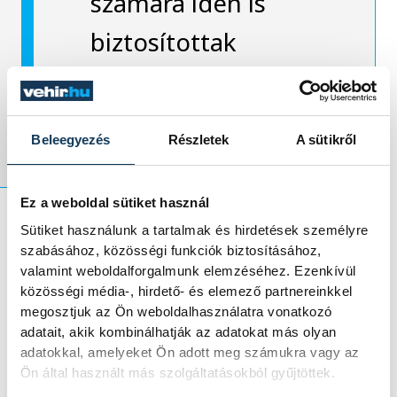
számára idén is
biztosítottak
ingyenes
lehetőségeket.
Beleegyezés
Részletek
A sütikről
Ez a weboldal sütiket használ
Sütiket használunk a tartalmak és hirdetések személyre
A Családsegítő Központ július 14. és 18.
szabásához, közösségi funkciók biztosításához,
valamint weboldalforgalmunk elemzéséhez. Ezenkívül
között tart egyhetes tábort 25 gyermek
közösségi média-, hirdető- és elemező partnereinkkel
számára, míg az Érted Ifjúsági Klub június
megosztjuk az Ön weboldalhasználatra vonatkozó
végétől augusztus végéig 12–18 éves
adatait, akik kombinálhatják az adatokat más olyan
kamaszokat vár térítésmentesen. Mindkét
adatokkal, amelyeket Ön adott meg számukra vagy az
Ön által használt más szolgáltatásokból gyűjtöttek.
program szociális szakemberek javaslatai