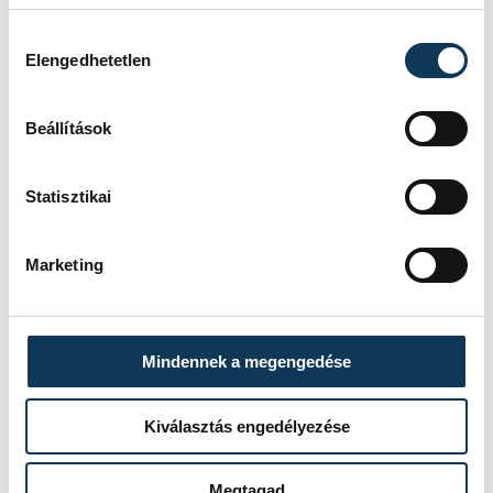
alapján elérhető, előzetes egyeztetést
Hozzájárulás kiválasztása
követően.
Elengedhetetlen
Beállítások
Statisztikai
Marketing
Mindennek a megengedése
Kiválasztás engedélyezése
A táborok listáját és részletes információit
a
veszprem.hu
weboldalon is közzéteszik,
Megtagad