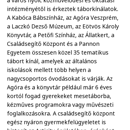
a város nyolc közművelődési és oktatási
intézményétől is érkeztek táborkínálatok.
A Kabóca Bábszínház, az Agóra Veszprém,
a Laczkó Dezső Múzeum, az Eötvös Károly
Könyvtár, a Petőfi Színház, az Állatkert, a
Családsegítő Központ és a Pannon
Egyetem összesen közel 35 tematikus
tábort kínál, amelyek az általános
iskolások mellett több helyen a
nagycsoportos óvodásokat is várják. Az
Agóra és a könyvtár például már 6 éves
kortól fogad gyerekeket mesetáborba,
kézműves programokra vagy művészeti
foglalkozásokra. A családsegítő központ
egész nyáron gyermekfelügyeletet is