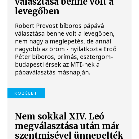
választása benne volt a
levegőben
Robert Prevost bíboros pápává
választása benne volt a levegőben,
nem nagy a meglepetés, de annál
nagyobb az öröm - nyilatkozta Erdő
Péter bíboros, prímás, esztergom-
budapesti érsek az MTI-nek a
pápaválasztás másnapján.
KÖZÉLET
Nem sokkal XIV. Leó
megválasztása után már
szentmisével ünnepelték