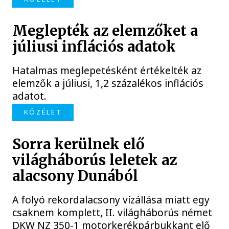
Meglepték az elemzőket a
júliusi inflációs adatok
Hatalmas meglepetésként értékelték az
elemzők a júliusi, 1,2 százalékos inflációs
adatot.
KÖZÉLET
Sorra kerülnek elő
világháborús leletek az
alacsony Dunából
A folyó rekordalacsony vízállása miatt egy
csaknem komplett, II. világháborús német
DKW NZ 350-1 motorkerékpárbukkant elő