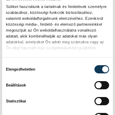
Sütiket használunk a tartalmak és hirdetések személyre
szabásához, közösségi funkciók biztosításához,
valamint weboldalforgalmunk elemzéséhez. Ezenkívül
közösségi média-, hirdető- és elemező partnereinkkel
megosztjuk az Ön weboldalhasználatra vonatkozó
adatait, akik kombinálhatják az adatokat más olyan
adatokkal, amelyeket Ön adott meg számukra vagy az
Ön által használt más szolgáltatásokból gyűjtöttek.
Hozzájárulás kiválasztása
Elengedhetetlen
TOVÁBBI CIKKEK
XIV. LEÓ PÁPA
Beállítások
A mesterséges
Statisztikai
intelligencia is szerepet
játszott a pápa