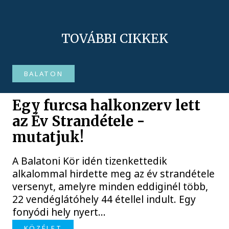
TOVÁBBI CIKKEK
BALATON
Egy furcsa halkonzerv lett
az Év Strandétele -
mutatjuk!
A Balatoni Kör idén tizenkettedik
alkalommal hirdette meg az év strandétele
versenyt, amelyre minden eddiginél több,
22 vendéglátóhely 44 étellel indult. Egy
fonyódi hely nyert...
KÖZÉLET