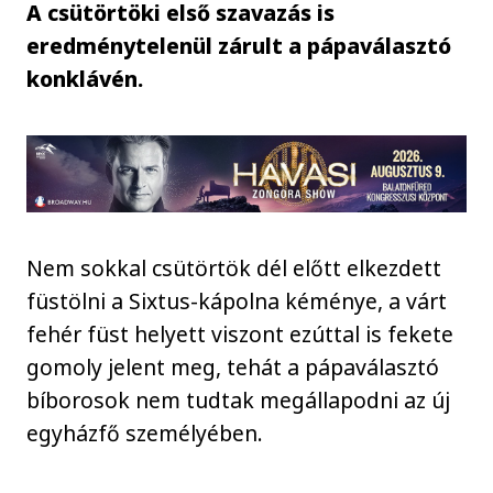
A csütörtöki első szavazás is
eredménytelenül zárult a pápaválasztó
konklávén.
Nem sokkal csütörtök dél előtt elkezdett
füstölni a Sixtus-kápolna kéménye, a várt
fehér füst helyett viszont ezúttal is fekete
gomoly jelent meg, tehát a pápaválasztó
bíborosok nem tudtak megállapodni az új
egyházfő személyében.