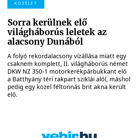
KÖZÉLET
Sorra kerülnek elő
világháborús leletek az
alacsony Dunából
A folyó rekordalacsony vízállása miatt egy
csaknem komplett, II. világháborús német
DKW NZ 350-1 motorkerékpárbukkant elő
a Batthyány téri rakpart sziklái alól, máshol
pedig egy közel féltonnás brit akna került
elő.