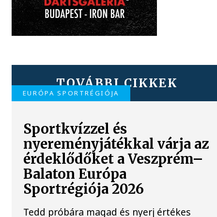
TOVÁBBI CIKKEK
EURÓPA SPORTRÉGIÓJA
Sportkvízzel és
nyereményjátékkal várja az
érdeklődőket a Veszprém–
Balaton Európa
Sportrégiója 2026
Tedd próbára magad és nyerj értékes