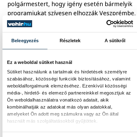
polgármestert, hogy igény esetén bármelyik
programjukat szívesen elhozzák Veszprémbe,
hogy azzal is gazdagítsák az Európa
Sportrégiója pályázatot.
Beleegyezés
Részletek
A sütikről
Fotók: Pesthy Márt
Ez a weboldal sütiket használ
Sütiket használunk a tartalmak és hirdetések személyre
szabásához, közösségi funkciók biztosításához, valamint
közélet
egészség
Porga Gyula
weboldalforgalmunk elemzéséhez. Ezenkívül közösségi
média-, hirdető- és elemező partnereinkkel megosztjuk az
Európa Sportrégiója
mozgás
Ön weboldalhasználatra vonatkozó adatait, akik
kombinálhatják az adatokat más olyan adatokkal,
együttműködés
amelyeket Ön adott meg számukra vagy az Ön által
használt más szolgáltatásokból gyűjtöttek.
Nemzeti Népegészségügyi és Gyógyszerészeti
Központ