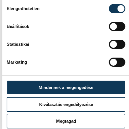
Hozzájárulás kiválasztása
Dr. Surján Orsolya
Elengedhetetlen
Beállítások
Statisztikai
SZERZŐ
vehir.hu
Marketing
Mindennek a megengedése
Kiválasztás engedélyezése
Megtagad