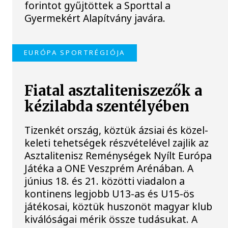
forintot gyűjtöttek a Sporttal a
Gyermekért Alapítvány javára.
EURÓPA SPORTRÉGIÓJA
Fiatal asztaliteniszezők a
kézilabda szentélyében
Tizenkét ország, köztük ázsiai és közel-
keleti tehetségek részvételével zajlik az
Asztalitenisz Reménységek Nyílt Európa
Játéka a ONE Veszprém Arénában. A
június 18. és 21. közötti viadalon a
kontinens legjobb U13-as és U15-ös
játékosai, köztük huszonöt magyar klub
kiválóságai mérik össze tudásukat. A