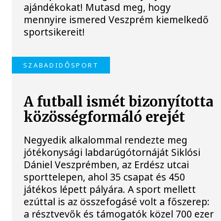
ajándékokat! Mutasd meg, hogy
mennyire ismered Veszprém kiemelkedő
sportsikereit!
SZABADIDŐSPORT
A futball ismét bizonyította
közösségformáló erejét
Negyedik alkalommal rendezte meg
jótékonysági labdarúgótornáját Siklósi
Dániel Veszprémben, az Erdész utcai
sporttelepen, ahol 35 csapat és 450
játékos lépett pályára. A sport mellett
ezúttal is az összefogásé volt a főszerep:
a résztvevők és támogatók közel 700 ezer