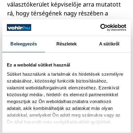
választókerület képviselője arra mutatott
rá, hogy térségének nagy részében a
mezőgazdaság meghatározó ágazat,
Ukrajna csatlakozása pedig számos
ponton ártana a magyar gazdáknak.
Beleegyezés
Részletek
A sütikről
Nemcsak azért, mert uniós forrásokat
szívna el, hanem mert az ottani
Ez a weboldal sütiket használ
szabályozás a génmódosított növények és
Sütiket használunk a tartalmak és hirdetések személyre
a növényvédőszerek tekintetében is eltér
szabásához, közösségi funkciók biztosításához,
az unióstól. Mint mondta, azt tartja a
valamint weboldalforgalmunk elemzéséhez. Ezenkívül
legfontosabb, hogy ne születhessen a
közösségi média-, hirdető- és elemező partnereinkkel
magyarok feje fölött döntés, ezért arra
megosztjuk az Ön weboldalhasználatra vonatkozó
adatait, akik kombinálhatják az adatokat más olyan
kéri a választópolgárokat, hogy
adatokkal, amelyeket Ön adott meg számukra vagy az
szavazzanak nemmel Ukrajna
Ön által használt más szolgáltatásokból gyűjtöttek.
csatlakozására a kormány által kiküldött