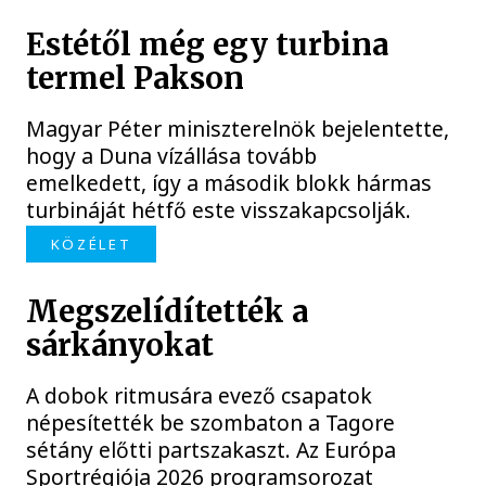
Estétől még egy turbina
termel Pakson
Magyar Péter miniszterelnök bejelentette,
hogy a Duna vízállása tovább
emelkedett, így a második blokk hármas
turbináját hétfő este visszakapcsolják.
KÖZÉLET
Megszelídítették a
sárkányokat
A dobok ritmusára evező csapatok
népesítették be szombaton a Tagore
sétány előtti partszakaszt. Az Európa
Sportrégiója 2026 programsorozat