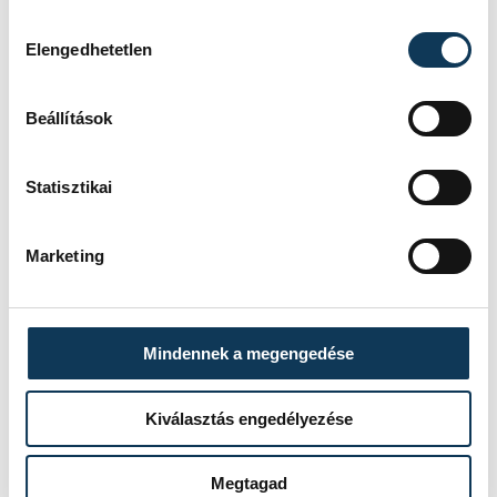
íveken.
Hozzájárulás kiválasztása
Elengedhetetlen
Beállítások
Ovádi Péter
Navracsics Tibor
Statisztikai
Fidesz
Ukrajna
Kontrát Károly
Kovács Zoltán
Marketing
Mindennek a megengedése
FOTÓS
SZERZŐ
Kovács
Kiválasztás engedélyezése
vehir.hu
Bálint
Megtagad