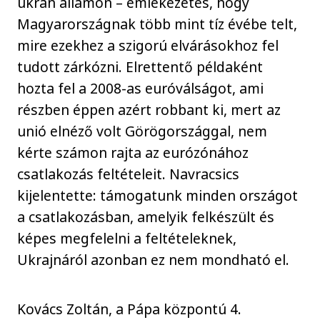
ukrán államon – emlékezetes, hogy
Magyarországnak több mint tíz évébe telt,
mire ezekhez a szigorú elvárásokhoz fel
tudott zárkózni. Elrettentő példaként
hozta fel a 2008-as euróválságot, ami
részben éppen azért robbant ki, mert az
unió elnéző volt Görögországgal, nem
kérte számon rajta az eurózónához
csatlakozás feltételeit. Navracsics
kijelentette: támogatunk minden országot
a csatlakozásban, amelyik felkészült és
képes megfelelni a feltételeknek,
Ukrajnáról azonban ez nem mondható el.
Kovács Zoltán, a Pápa központú 4.