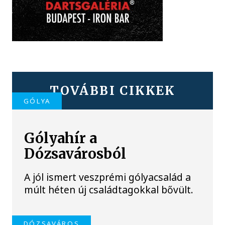
TOVÁBBI CIKKEK
GÓLYA
Gólyahír a
Dózsavárosból
A jól ismert veszprémi gólyacsalád a
múlt héten új családtagokkal bővült.
DÓZSAVÁROS