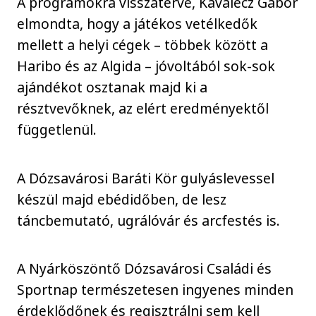
A programokra visszatérve, Kavalecz Gábor
elmondta, hogy a játékos vetélkedők
mellett a helyi cégek – többek között a
Haribo és az Algida – jóvoltából sok-sok
ajándékot osztanak majd ki a
résztvevőknek, az elért eredményektől
függetlenül.
A Dózsavárosi Baráti Kör gulyáslevessel
készül majd ebédidőben, de lesz
táncbemutató, ugrálóvár és arcfestés is.
A Nyárköszöntő Dózsavárosi Családi és
Sportnap természetesen ingyenes minden
érdeklődőnek és regisztrálni sem kell