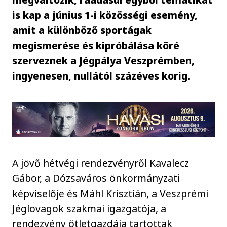
is kap a június 1-i közösségi esemény,
amit a különböző sportágak
megismerése és kipróbálása köré
szerveznek a Jégpálya Veszprémben,
ingyenesen, nullától százéves korig.
A jövő hétvégi rendezvényről Kavalecz
Gábor, a Dózsaváros önkormányzati
képviselője és Máhl Krisztián, a Veszprémi
Jéglovagok szakmai igazgatója, a
rendezvény ötletgazdája tartottak