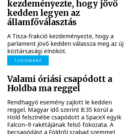
kezdeményezte, hogy jövő
kedden legyen az
államfőválasztás
A Tisza-frakció kezdeményezte, hogy a
parlament jövő kedden válassza meg az új
köztársasági elnököt.
TUDOMÁNY
Valami óriási csapódott a
Holdba ma reggel
Rendhagyó esemény zajlott le kedden
reggel. Magyar idő szerint 8:35 körül a
Hold felszínébe csapódott a SpaceX egyik
Falcon–9 rakétájának felső fokozata. A
becsapódást a Földről szabad szemmel