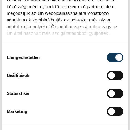
fennmaradó szakaszának
közösségi média-, hirdető- és elemező partnereinkkel
megosztjuk az Ön weboldalhasználatra vonatkozó
felújítása, valamint a Kiskuti
adatait, akik kombinálhatják az adatokat más olyan
csárda környékének
adatokkal, amelyeket Ön adott meg számukra vagy az
tereprendezése is. Továbbá
Ön által használt más szolgáltatásokból gyűjtöttek.
Kavalecz Gábor elmondta, hogy
idén is lesz virágosztás a
Hozzájárulás kiválasztása
Elengedhetetlen
városrészben, május 28-án az
intézmények, valamint a
Beállítások
lakosság is átveheti ingyenesen
a képviselő által biztosított
Statisztikai
palántákat a könyvtár udvarán
délután 15:30 órától.
Marketing
A program hivatalos plakátja: