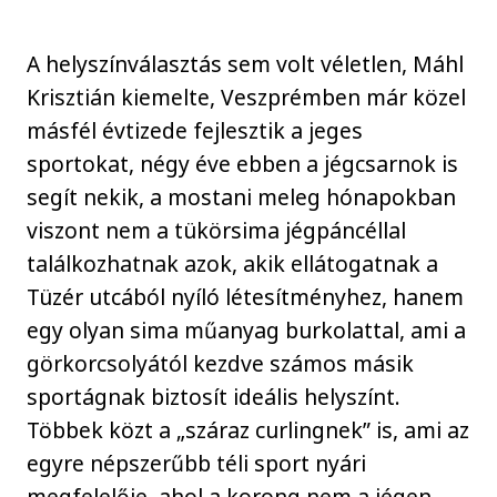
A helyszínválasztás sem volt véletlen, Máhl
Krisztián kiemelte, Veszprémben már közel
másfél évtizede fejlesztik a jeges
sportokat, négy éve ebben a jégcsarnok is
segít nekik, a mostani meleg hónapokban
viszont nem a tükörsima jégpáncéllal
találkozhatnak azok, akik ellátogatnak a
Tüzér utcából nyíló létesítményhez, hanem
egy olyan sima műanyag burkolattal, ami a
görkorcsolyától kezdve számos másik
sportágnak biztosít ideális helyszínt.
Többek közt a „száraz curlingnek” is, ami az
egyre népszerűbb téli sport nyári
megfelelője, ahol a korong nem a jégen