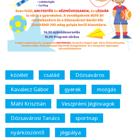
közélet
család
Dózsaváros
Kavalecz Gábor
gyerek
mozgás
Máhl Krisztián
Veszprémi Jéglovagok
Dózsavárosi Tanács
sportnap
nyárköszöntő
jégpálya