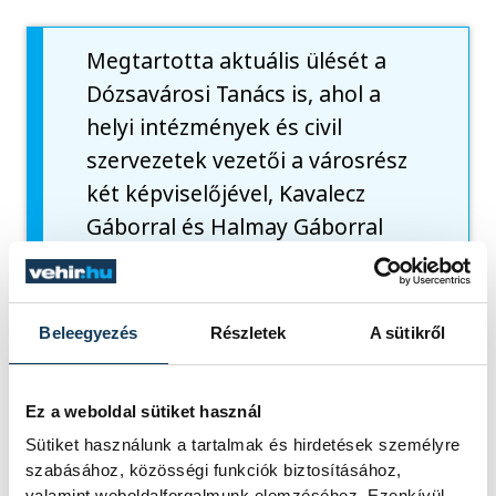
Megtartotta aktuális ülését a
Dózsavárosi Tanács is, ahol a
helyi intézmények és civil
szervezetek vezetői a városrész
két képviselőjével, Kavalecz
Gáborral és Halmay Gáborral
vették sorra az aktuális
fejlesztési feladatokat. A tervek
közt szóba került a városrészi
Beleegyezés
Részletek
A sütikről
tagkönyvtár tetőszerkezetének
renoválása, gyalogátkelőhely
Ez a weboldal sütiket használ
építése a Tüzér utcán a
Sütiket használunk a tartalmak és hirdetések személyre
Noszlopy iskola előtt, a
szabásához, közösségi funkciók biztosításához,
Veszprémvölgyi utca
valamint weboldalforgalmunk elemzéséhez. Ezenkívül