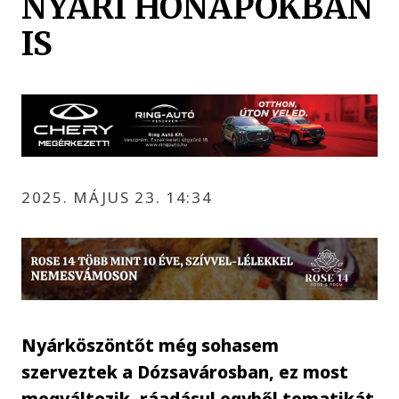
NYÁRI HÓNAPOKBAN
IS
2025. MÁJUS 23. 14:34
Nyárköszöntőt még sohasem
szerveztek a Dózsavárosban, ez most
megváltozik, ráadásul egyből tematikát