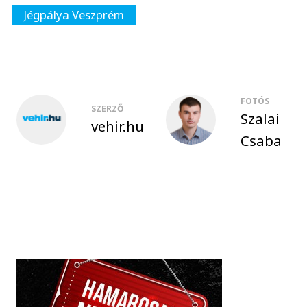
Jégpálya Veszprém
FOTÓS
SZERZŐ
Szalai
vehir.hu
Csaba