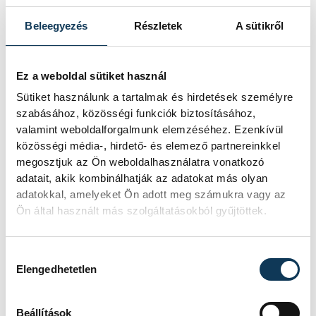
kiválasztják a számukra legjobbakat,
leghasznosabbakat.
Beleegyezés
Részletek
A sütikről
Ez a weboldal sütiket használ
Sütiket használunk a tartalmak és hirdetések személyre
szabásához, közösségi funkciók biztosításához,
valamint weboldalforgalmunk elemzéséhez. Ezenkívül
közösségi média-, hirdető- és elemező partnereinkkel
megosztjuk az Ön weboldalhasználatra vonatkozó
adatait, akik kombinálhatják az adatokat más olyan
adatokkal, amelyeket Ön adott meg számukra vagy az
Ön által használt más szolgáltatásokból gyűjtöttek.
Hozzájárulás kiválasztása
Elengedhetetlen
Varga Tamás elmondta, a június 30-ai
határidő után a hivatal szakemberei az
Beállítások