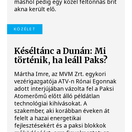
máshol pedig egy közel féltonnás brit
akna került elő.
KÖZÉLET
Késéltánc a Dunán: Mi
történik, ha leáll Paks?
Mártha Imre, az MVM Zrt. egykori
vezérigazgatója ATV-n Rónai Egonnak
adott interjújában vázolta fel a Paksi
Atomerőmű előtt álló példátlan
technológiai kihívásokat. A
szakember, aki korábban éveken át
felelt a hazai energetikai
fejlesztésekért és a paksi blokkok