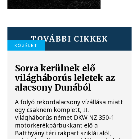
TOVÁBBI CIKKEK
KÖZÉLET
Sorra kerülnek elő
világháborús leletek az
alacsony Dunából
A folyó rekordalacsony vízállása miatt
egy csaknem komplett, II.
világháborús német DKW NZ 350-1
motorkerékpárbukkant elő a
Batthyány téri rakpart sziklái alól,