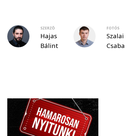
SZERZŐ
FOTÓS
Hajas
Szalai
Bálint
Csaba