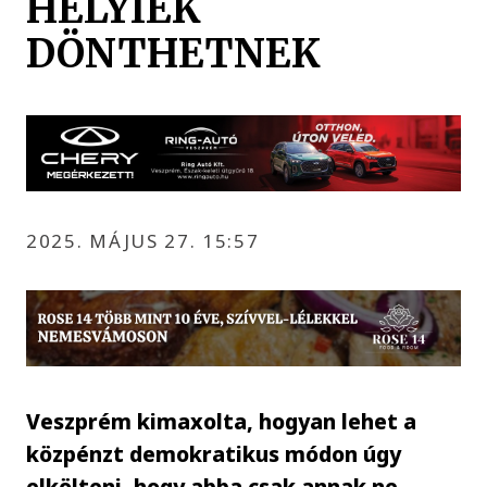
HELYIEK
DÖNTHETNEK
2025. MÁJUS 27. 15:57
Veszprém kimaxolta, hogyan lehet a
közpénzt demokratikus módon úgy
elkölteni, hogy abba csak annak ne