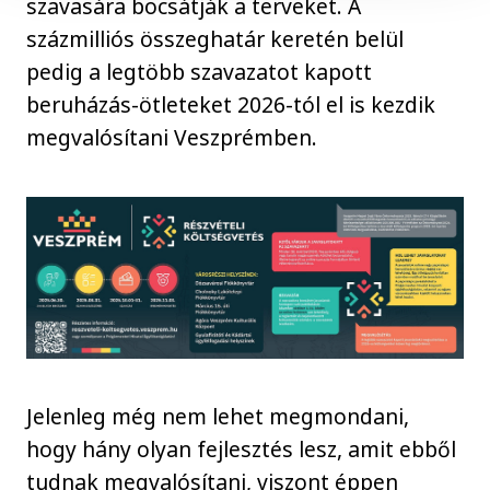
szavasára bocsátják a terveket. A
százmilliós összeghatár keretén belül
pedig a legtöbb szavazatot kapott
beruházás-ötleteket 2026-tól el is kezdik
megvalósítani Veszprémben.
Jelenleg még nem lehet megmondani,
hogy hány olyan fejlesztés lesz, amit ebből
tudnak megvalósítani, viszont éppen