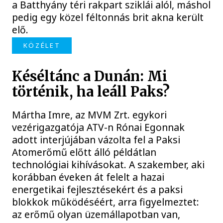
a Batthyány téri rakpart sziklái alól, máshol
pedig egy közel féltonnás brit akna került
elő.
KÖZÉLET
Késéltánc a Dunán: Mi
történik, ha leáll Paks?
Mártha Imre, az MVM Zrt. egykori
vezérigazgatója ATV-n Rónai Egonnak
adott interjújában vázolta fel a Paksi
Atomerőmű előtt álló példátlan
technológiai kihívásokat. A szakember, aki
korábban éveken át felelt a hazai
energetikai fejlesztésekért és a paksi
blokkok működéséért, arra figyelmeztet:
az erőmű olyan üzemállapotban van,