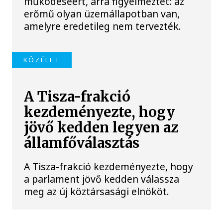
működéséért, arra figyelmeztet: az
erőmű olyan üzemállapotban van,
amelyre eredetileg nem tervezték.
KÖZÉLET
A Tisza-frakció
kezdeményezte, hogy
jövő kedden legyen az
államfőválasztás
A Tisza-frakció kezdeményezte, hogy
a parlament jövő kedden válassza
meg az új köztársasági elnököt.