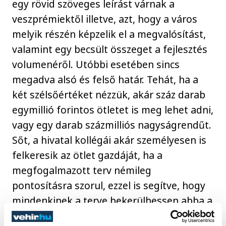
egy rövid szöveges leírást várnak a
veszprémiektől illetve, azt, hogy a város
melyik részén képzelik el a megvalósítást,
valamint egy becsült összeget a fejlesztés
volumenéről. Utóbbi esetében sincs
megadva alsó és felső határ. Tehát, ha a
két szélsőértéket nézzük, akár száz darab
egymillió forintos ötletet is meg lehet adni,
vagy egy darab százmilliós nagyságrendűt.
Sőt, a hivatal kollégái akár személyesen is
felkeresik az ötlet gazdáját, ha a
megfogalmazott terv némileg
pontosításra szorul, ezzel is segítve, hogy
mindenkinek a terve bekerülhessen abba a
szavazásba, amiből majd az emberek