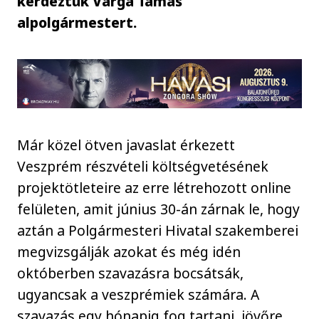
kérdeztük Varga Tamás
alpolgármestert.
Már közel ötven javaslat érkezett
Veszprém részvételi költségvetésének
projektötleteire az erre létrehozott online
felületen, amit június 30-án zárnak le, hogy
aztán a Polgármesteri Hivatal szakemberei
megvizsgálják azokat és még idén
októberben szavazásra bocsátsák,
ugyancsak a veszprémiek számára. A
szavazás egy hónapig fog tartani, jövőre