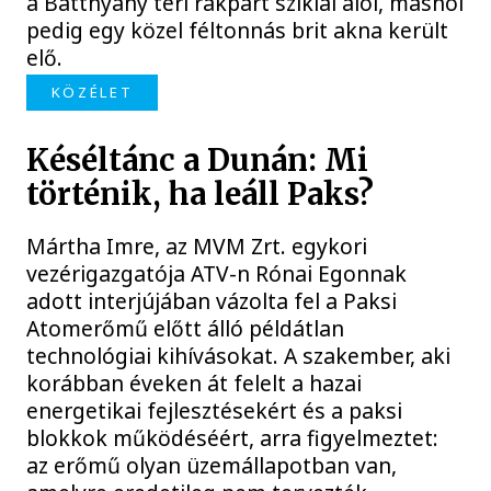
a Batthyány téri rakpart sziklái alól, máshol
pedig egy közel féltonnás brit akna került
elő.
KÖZÉLET
Késéltánc a Dunán: Mi
történik, ha leáll Paks?
Mártha Imre, az MVM Zrt. egykori
vezérigazgatója ATV-n Rónai Egonnak
adott interjújában vázolta fel a Paksi
Atomerőmű előtt álló példátlan
technológiai kihívásokat. A szakember, aki
korábban éveken át felelt a hazai
energetikai fejlesztésekért és a paksi
blokkok működéséért, arra figyelmeztet:
az erőmű olyan üzemállapotban van,