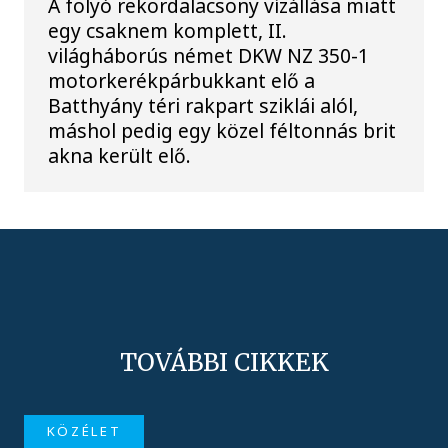
A folyó rekordalacsony vízállása miatt
egy csaknem komplett, II.
világháborús német DKW NZ 350-1
motorkerékpárbukkant elő a
Batthyány téri rakpart sziklái alól,
máshol pedig egy közel féltonnás brit
akna került elő.
TOVÁBBI CIKKEK
KÖZÉLET