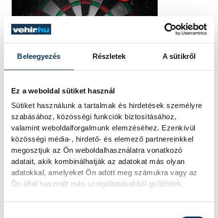
Beleegyezés
Részletek
A sütikről
Ez a weboldal sütiket használ
Sütiket használunk a tartalmak és hirdetések személyre
szabásához, közösségi funkciók biztosításához,
valamint weboldalforgalmunk elemzéséhez. Ezenkívül
közösségi média-, hirdető- és elemező partnereinkkel
megosztjuk az Ön weboldalhasználatra vonatkozó
adatait, akik kombinálhatják az adatokat más olyan
adatokkal, amelyeket Ön adott meg számukra vagy az
Ön által használt más szolgáltatásokból gyűjtöttek.
Hozzájárulás kiválasztása