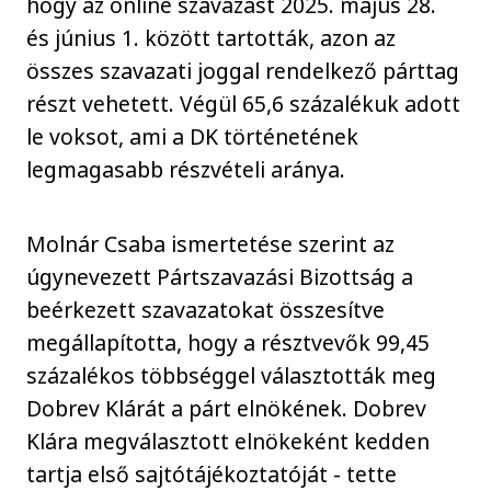
hogy az online szavazást 2025. május 28.
és június 1. között tartották, azon az
összes szavazati joggal rendelkező párttag
részt vehetett. Végül 65,6 százalékuk adott
le voksot, ami a DK történetének
legmagasabb részvételi aránya.
Molnár Csaba ismertetése szerint az
úgynevezett Pártszavazási Bizottság a
beérkezett szavazatokat összesítve
megállapította, hogy a résztvevők 99,45
százalékos többséggel választották meg
Dobrev Klárát a párt elnökének. Dobrev
Klára megválasztott elnökeként kedden
tartja első sajtótájékoztatóját - tette