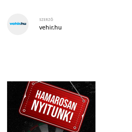
SZERZŐ
vehir.hu