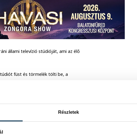
ni állami televízió stúdióját, ami az élő
údiót füst és törmelék tölti be, a
rből „Allahu Akbart” kiált.
Részletek
ál