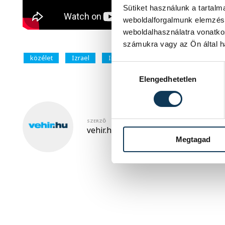
Sütiket használunk a tartal
weboldalforgalmunk elemzésé
weboldalhasználatra vonatko
számukra vagy az Ön által ha
közélet
Izrael
Irán
iráni drón- és rakétatámadá
Hozzájárulás kiválasztása
Elengedhetetlen
SZERZŐ
vehir.hu
Megtagad