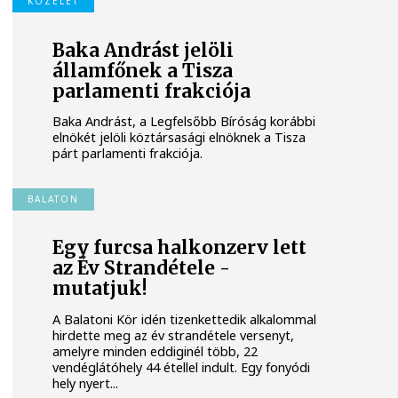
KÖZÉLET
Baka Andrást jelöli
államfőnek a Tisza
parlamenti frakciója
Baka Andrást, a Legfelsőbb Bíróság korábbi
elnökét jelöli köztársasági elnöknek a Tisza
párt parlamenti frakciója.
BALATON
Egy furcsa halkonzerv lett
az Év Strandétele -
mutatjuk!
A Balatoni Kör idén tizenkettedik alkalommal
hirdette meg az év strandétele versenyt,
amelyre minden eddiginél több, 22
vendéglátóhely 44 étellel indult. Egy fonyódi
hely nyert...