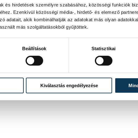
mak és hirdetések személyre szabásához, közösségi funkciók biz
hez. Ezenkívül közösségi média-, hirdető- és elemező partner
zó adatait, akik kombinálhatják az adatokat más olyan adatokka
sznált más szolgáltatásokból gyűjtöttek.
s
Beállítások
Statisztikai
Kiválasztás engedélyezése
Min