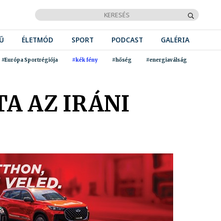
Ű
ÉLETMÓD
SPORT
PODCAST
GALÉRIA
#Európa Sportrégiója
#kék fény
#hőség
#energiaválság
A AZ IRÁNI