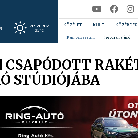
KÖZÉLET
KULT
KÖZÉRDEK
VESZPRÉM
9.
33°C
#Pannon Egyetem
#programajánló
N CSAPÓDOTT RAKÉT
IÓ STÚDIÓJÁBA