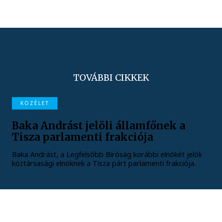
TOVÁBBI CIKKEK
KÖZÉLET
Baka Andrást jelöli államfőnek a
Tisza parlamenti frakciója
Baka Andrást, a Legfelsőbb Bíróság korábbi elnökét jelöli
köztársasági elnöknek a Tisza párt parlamenti frakciója.