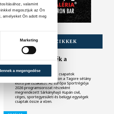
tosításához, valamint
einkkel megosztjuk az Ön
l, amelyeket Ön adott meg
Marketing
TOVÁBBI CIKKEK
KÖZÉLET
Megszelídítették a
sárkányokat
dennek a megengedése
A dobok ritmusára evező csapatok
népesítették be szombaton a Tagore sétány
előtti partszakaszt. Az Európa Sportrégiója
2026 programsorozat részeként
megrendezett Sárkányhajó Kupán civil,
céges, sportegyesületi és belügyi egységek
csaptak össze a vízen.