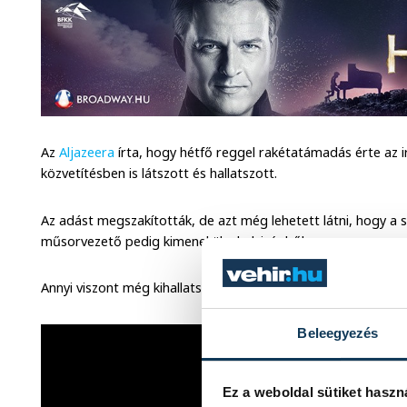
Az
Aljazeera
írta, hogy hétfő reggel rakétatámadás érte az irá
közvetítésben is látszott és hallatszott.
Az adást megszakították, de azt még lehetett látni, hogy a st
műsorvezető pedig kimenekül a helyiségből.
Annyi viszont még kihallatszik a káoszban, hogy valaki a hátté
Beleegyezés
Ez a weboldal sütiket haszn