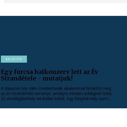
BALATON
Egy furcsa halkonzerv lett az Év
Strandétele - mutatjuk!
A Balatoni Kör idén tizenkettedik alkalommal hirdette meg
az év strandétele versenyt, amelyre minden eddiginél több,
22 vendéglátóhely 44 étellel indult. Egy fonyódi hely nyert...