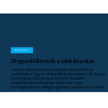
KÖZÉLET
Megszelídítették a sárkányokat
A dobok ritmusára evező csapatok népesítették be
szombaton a Tagore sétány előtti partszakaszt. Az Európa
Sportrégiója 2026 programsorozat részeként
megrendezett Sárkányhajó Kupán civil, céges,
sportegyesületi és belügyi egységek csaptak össze a vízen.