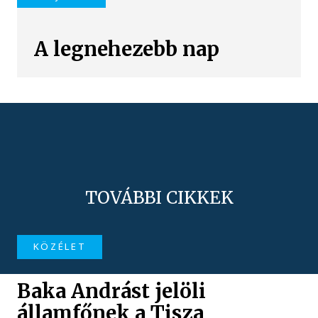
A legnehezebb nap
TOVÁBBI CIKKEK
KÖZÉLET
Baka Andrást jelöli
államfőnek a Tisza