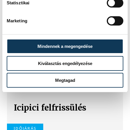
Statisztikai
Marketing
TOVÁBBI CIKKEK
IDŐJÁRÁS
Mindennek a megengedése
Nyár, forróság nélkül
Kiválasztás engedélyezése
Megtagad
IDŐJÁRÁS
Icipici felfrissülés
IDŐJÁRÁS