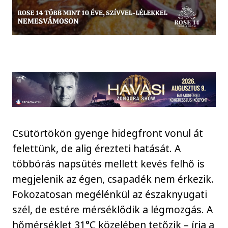
Csütörtökön gyenge hidegfront vonul át
felettünk, de alig érezteti hatását. A
többórás napsütés mellett kevés felhő is
megjelenik az égen, csapadék nem érkezik.
Fokozatosan megélénkül az északnyugati
szél, de estére mérséklődik a légmozgás. A
hőmérséklet 31°C közelében tetőzik – írja a