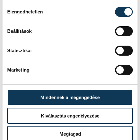
Hozzájárulás kiválasztása
Elengedhetetlen
Beállítások
SZERZŐ
vehir.hu
Statisztikai
Marketing
Mindennek a megengedése
TOVÁBBI CIKKEK
Kiválasztás engedélyezése
ENERGIAVÁLSÁG
Megtagad