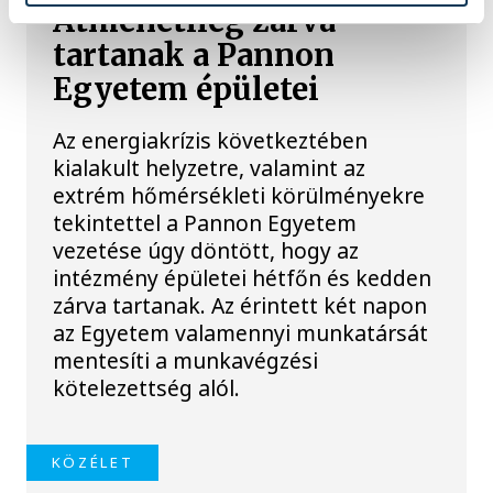
Átmenetileg zárva
tartanak a Pannon
Egyetem épületei
Az energiakrízis következtében
kialakult helyzetre, valamint az
extrém hőmérsékleti körülményekre
tekintettel a Pannon Egyetem
vezetése úgy döntött, hogy az
intézmény épületei hétfőn és kedden
zárva tartanak. Az érintett két napon
az Egyetem valamennyi munkatársát
mentesíti a munkavégzési
kötelezettség alól.
KÖZÉLET