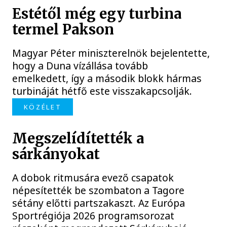
Estétől még egy turbina
termel Pakson
Magyar Péter miniszterelnök bejelentette,
hogy a Duna vízállása tovább
emelkedett, így a második blokk hármas
turbináját hétfő este visszakapcsolják.
KÖZÉLET
Megszelídítették a
sárkányokat
A dobok ritmusára evező csapatok
népesítették be szombaton a Tagore
sétány előtti partszakaszt. Az Európa
Sportrégiója 2026 programsorozat