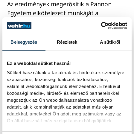
Az eredmények megerősítik a Pannon
Egyetem elkötelezett munkáját a
versenyképes, hallgatóközpontú és
nemzetközileg is elismert felsőoktatás
megvalósítása iránt. A cél a következő
Beleegyezés
Részletek
A sütikről
években ennek a pozitív tendenciának a
folytatása, különös hangsúlyt fektetve a
Ez a weboldal sütiket használ
nemzetközi mobilitás erősítésére és a
Sütiket használunk a tartalmak és hirdetések személyre
kutatási kiválóság további növelésére.
szabásához, közösségi funkciók biztosításához,
valamint weboldalforgalmunk elemzéséhez. Ezenkívül
közösségi média-, hirdető- és elemező partnereinkkel
megosztjuk az Ön weboldalhasználatra vonatkozó
közélet
Pannon Egyetem
adatait, akik kombinálhatják az adatokat más olyan
adatokkal, amelyeket Ön adott meg számukra vagy az
felsőoktatás
Ön által használt más szolgáltatásokból gyűjtöttek.
QS World University Rankings