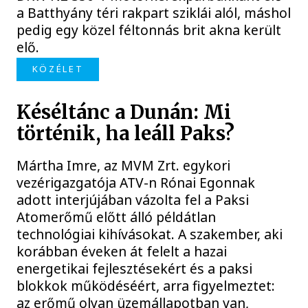
a Batthyány téri rakpart sziklái alól, máshol
pedig egy közel féltonnás brit akna került
elő.
KÖZÉLET
Késéltánc a Dunán: Mi
történik, ha leáll Paks?
Mártha Imre, az MVM Zrt. egykori
vezérigazgatója ATV-n Rónai Egonnak
adott interjújában vázolta fel a Paksi
Atomerőmű előtt álló példátlan
technológiai kihívásokat. A szakember, aki
korábban éveken át felelt a hazai
energetikai fejlesztésekért és a paksi
blokkok működéséért, arra figyelmeztet:
az erőmű olyan üzemállapotban van,