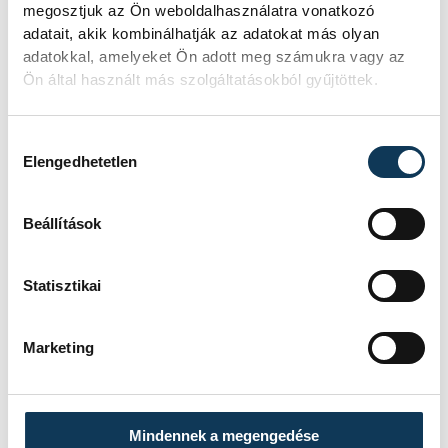
megosztjuk az Ön weboldalhasználatra vonatkozó
adatait, akik kombinálhatják az adatokat más olyan
adatokkal, amelyeket Ön adott meg számukra vagy az
Ön által használt más szolgáltatásokból gyűjtöttek.
Hozzájárulás kiválasztása
Elengedhetetlen
Beállítások
A rendezvény meglepetését Beck Zoli, a
30Y zenekar frontembere szolgáltatta, aki
Statisztikai
Hortobágyi Ildikó régi tanítványaként
lépett színpadra. Zenéjét a kar hallgatói és
Marketing
oktatói kórusként egészítették ki, ezzel
érzelmekkel teli, emlékezetes pillanatot
szerezve a résztvevőknek.
Mindennek a megengedése