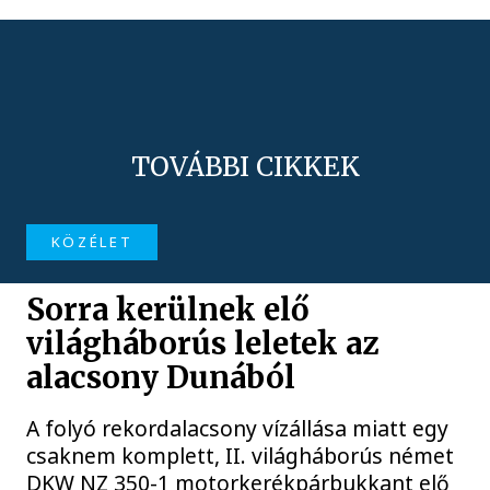
TOVÁBBI CIKKEK
KÖZÉLET
Sorra kerülnek elő
világháborús leletek az
alacsony Dunából
A folyó rekordalacsony vízállása miatt egy
csaknem komplett, II. világháborús német
DKW NZ 350-1 motorkerékpárbukkant elő