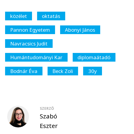
közélet
oktatás
Pannon Egyetem
Abonyi János
Navracsics Judit
Humántudományi Kar
diplomaátadó
Bodnár Éva
Beck Zoli
30y
SZERZŐ
Szabó
Eszter