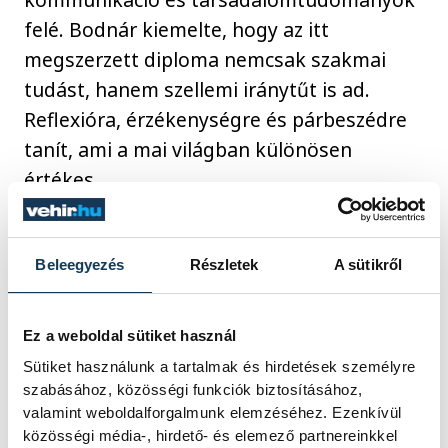
felé. Bodnár kiemelte, hogy az itt
megszerzett diploma nemcsak szakmai
tudást, hanem szellemi iránytűt is ad.
Reflexióra, érzékenységre és párbeszédre
tanít, ami a mai világban különösen
értékes.
A "Hallgatók a közösségért" díjat Rédey
Beleegyezés
Részletek
A sütikről
Kitti végzős hallgató kapta, akit közösségi
munkája és segítőkészsége tett méltóvá az
elismerésre.
Ez a weboldal sütiket használ
Sütiket használunk a tartalmak és hirdetések személyre
szabásához, közösségi funkciók biztosításához,
valamint weboldalforgalmunk elemzéséhez. Ezenkívül
közösségi média-, hirdető- és elemező partnereinkkel