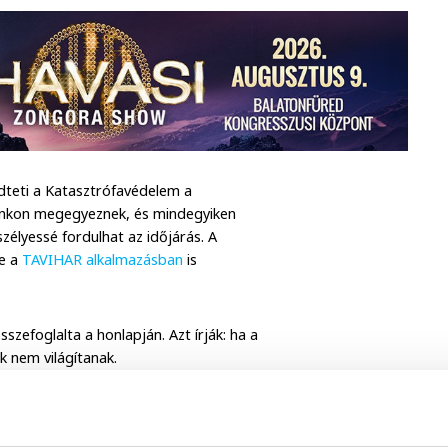
dteti a Katasztrófavédelem a
avunkon megegyeznek, és mindegyiken
szélyessé fordulhat az időjárás. A
ve a
TAVIHAR alkalmazásban
is
zefoglalta a honlapján. Azt írják: ha a
k nem világítanak.
 percenként. Ez azt jelenti, hogy a szél
nkor fürdeni vagy strandeszközzel, vízi