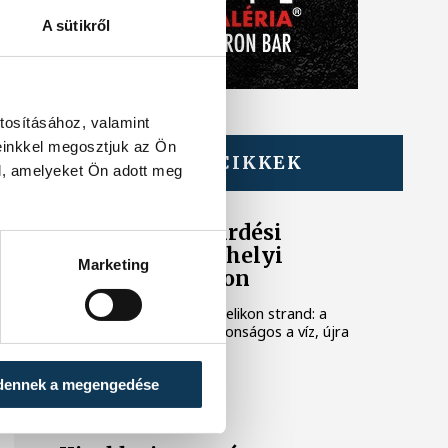
A sütikről
tosításához, valamint
einkkel megosztjuk az Ön
TOVÁBBI CIKKEK
l, amelyeket Ön adott meg
KÖZÉRDEKŰ
Feloldották a fürdési
tilalmat a keszthelyi
Marketing
Helikon strandon
Újra nyitva a keszthelyi Helikon strand: a
mérések szerint már biztonságos a víz, újra
szabad fürdeni.
dennek a megengedése
KÖZÉLET