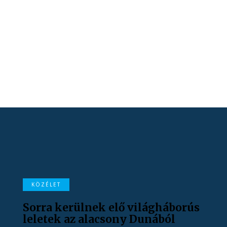
KÖZÉLET
Sorra kerülnek elő világháborús
leletek az alacsony Dunából