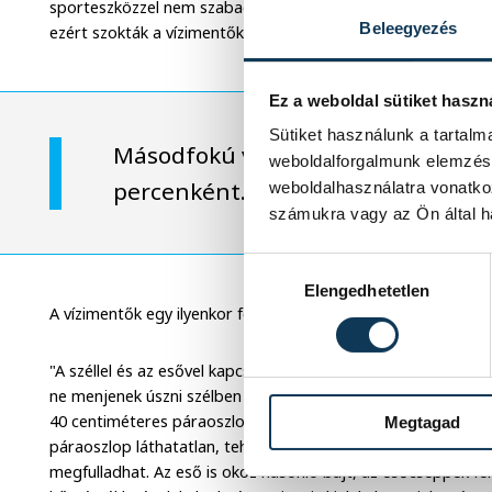
sporteszközzel nem szabad messzebb menni a partról, mint 
Beleegyezés
ezért szokták a vízimentők figyelmeztetni azt, aki ennél táv
Ez a weboldal sütiket haszn
Sütiket használunk a tartal
Másodfokú viharjelzés esetén már 
weboldalforgalmunk elemzésé
percenként. Ilyenkor tilos a vízben
weboldalhasználatra vonatko
számukra vagy az Ön által ha
Hozzájárulás kiválasztása
Elengedhetetlen
A vízimentők egy ilyenkor fellépő, láthatatlan veszélyre is felh
"A széllel és az esővel kapcsolatban fontos tudni még egy ves
ne menjenek úszni szélben vagy esőben. Ha fúj a szél, a víz f
40 centiméteres páraoszlop, pont ott, ahol az úszó a levegő
Megtagad
páraoszlop láthatatlan, tehát az úszó vízzel kevert levegőt 
megfulladhat. Az eső is okoz hasonló bajt, az esőcseppek fel