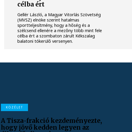
célba ért
Gellér László, a Magyar Vitorlás Szövetség
(MVSZ) elnöke szerint hatalmas
sportteljesítmény, hogy a hőség és a
szélcsend ellenére a mezőny több mint fele
célba ért a szombaton zárult Kékszalag
balatoni tókerülő versenyen.
KÖZÉLET
A Tisza-frakció kezdeményezte,
hogy jövő kedden legyen az