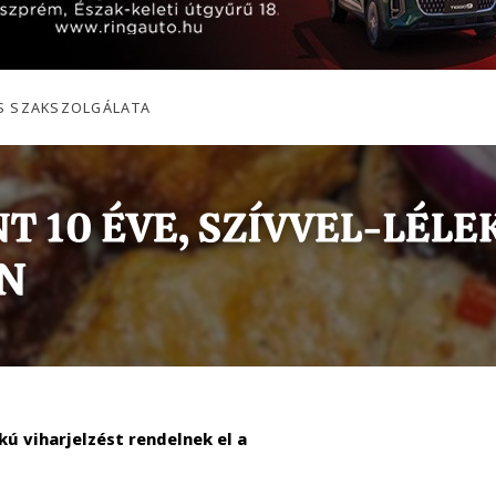
S SZAKSZOLGÁLATA
ú viharjelzést rendelnek el a