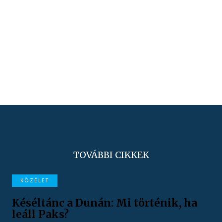
TOVÁBBI CIKKEK
KÖZÉLET
Késéltánc a Dunán: Mi történik, ha
leáll Paks?