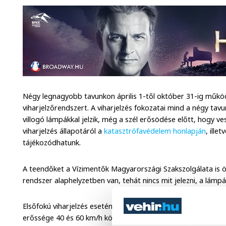
Négy legnagyobb tavunkon április 1-től október 31-ig műkö
viharjelzőrendszert. A viharjelzés fokozatai mind a négy t
villogó lámpákkal jelzik, még a szél erősödése előtt, hogy ve
viharjelzés állapotáról a
katasztrófavédelem honlapján
, illet
tájékozódhatunk.
A teendőket a Vízimentők Magyarországi Szakszolgálata is öss
rendszer alaphelyzetben van, tehát nincs mit jelezni, a lámpá
Elsőfokú viharjelzés esetén már működik a lámpa, 45-öt villan
erőssége 40 és 60 km/h között van vagy lesz hamarosan. Ilye