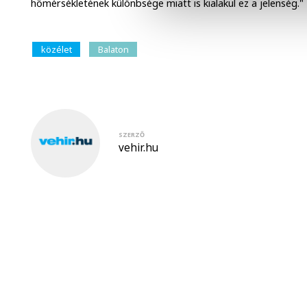
hőmérsékletének különbsége miatt is kialakul ez a jelenség."
közélet
Balaton
SZERZŐ
vehir.hu