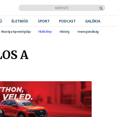
Ű
ÉLETMÓD
SPORT
PODCAST
GALÉRIA
#Európa Sportrégiója
#kék fény
#hőség
#energiaválság
LOS A