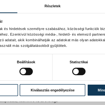
500 méter. Ezt kötelező betartani,
Részletek
olabb merészkedik.
ál
mak és hirdetések személyre szabásához, közösségi funkciók biz
90-et villan a lámpa
hez. Ezenkívül közösségi média-, hirdető- és elemező partner
 tartózkodni.
zó adatait, akik kombinálhatják az adatokat más olyan adatokka
sznált más szolgáltatásokból gyűjtöttek.
Beállítások
Statisztikai
ívják a figyelmet:
zélyről, ami miatt azt javasoljuk, hogy
elszínén könnyen kialakulhat egy kb. 30-
t veszi, jobban mondva venné. Ez a
Kiválasztás engedélyezése
Min
lélegzik be, aminek következtében
csapódása, valamint a víz és a levegő