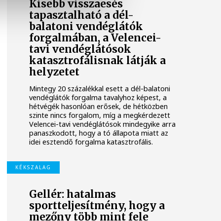
Kisebb visszaesés
tapasztalható a dél-
balatoni vendéglátók
forgalmában, a Velencei-
tavi vendéglátósok
katasztrofálisnak látják a
helyzetet
Mintegy 20 százalékkal esett a dél-balatoni
vendéglátók forgalma tavalyhoz képest, a
hétvégék hasonlóan erősek, de hétközben
szinte nincs forgalom, míg a megkérdezett
Velencei-tavi vendéglátósok mindegyike arra
panaszkodott, hogy a tó állapota miatt az
idei esztendő forgalma katasztrofális.
KÉKSZALAG
Gellér: hatalmas
sportteljesítmény, hogy a
mezőny több mint fele