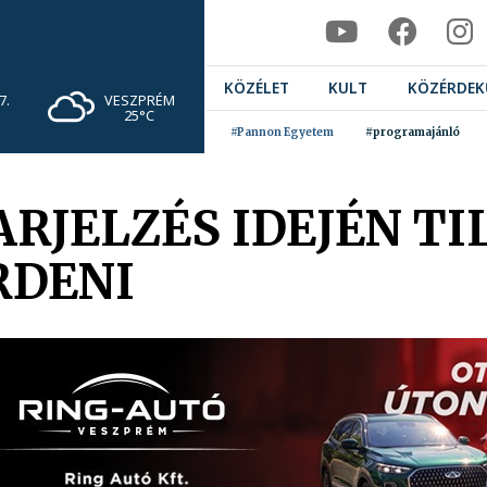
KÖZÉLET
KULT
KÖZÉRDEK
VESZPRÉM
7.
25°C
#Pannon Egyetem
#programajánló
JELZÉS IDEJÉN TI
RDENI