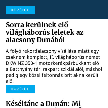
KÖZÉLET
Sorra kerülnek elő
világháborús leletek az
alacsony Dunából
A folyó rekordalacsony vízállása miatt egy
csaknem komplett, II. világháborús német
DKW NZ 350-1 motorkerékpárbukkant elő
a Batthyány téri rakpart sziklái alól, máshol
pedig egy közel féltonnás brit akna került
elő.
KÖZÉLET
Késéltánc a Dunán: Mi