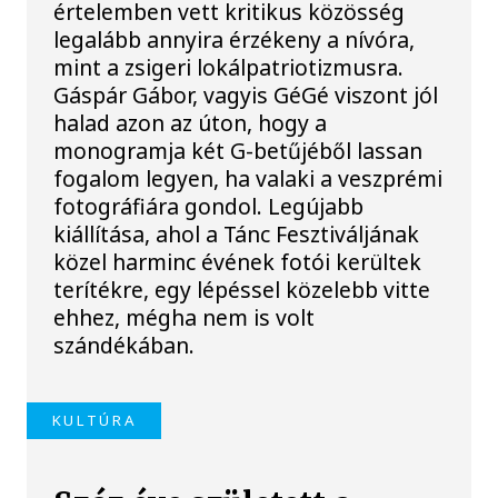
értelemben vett kritikus közösség
legalább annyira érzékeny a nívóra,
mint a zsigeri lokálpatriotizmusra.
Gáspár Gábor, vagyis GéGé viszont jól
halad azon az úton, hogy a
monogramja két G-betűjéből lassan
fogalom legyen, ha valaki a veszprémi
fotográfiára gondol. Legújabb
kiállítása, ahol a Tánc Fesztiváljának
közel harminc évének fotói kerültek
terítékre, egy lépéssel közelebb vitte
ehhez, mégha nem is volt
szándékában.
KULTÚRA