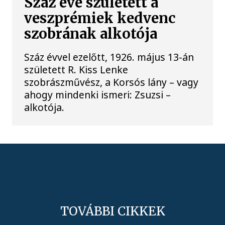
Száz éve született a
veszprémiek kedvenc
szobrának alkotója
Száz évvel ezelőtt, 1926. május 13-án
született R. Kiss Lenke
szobrászművész, a Korsós lány – vagy
ahogy mindenki ismeri: Zsuzsi –
alkotója.
TOVÁBBI CIKKEK