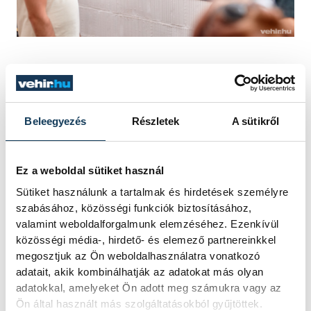
A Mirror – Face to Face tehát valójában egy
élő, nemzetközi művészeti párbeszéd,
amely megmutatja, hogyan reagálnak a
Beleegyezés
Részletek
A sütikről
grafikusok a gyorsan változó világ
kihívásaira, legyen szó mesterséges
Ez a weboldal sütiket használ
intelligenciáról, digitális kultúráról vagy
Sütiket használunk a tartalmak és hirdetések személyre
épp az európai identitás
szabásához, közösségi funkciók biztosításához,
újrafogalmazásáról.
valamint weboldalforgalmunk elemzéséhez. Ezenkívül
közösségi média-, hirdető- és elemező partnereinkkel
megosztjuk az Ön weboldalhasználatra vonatkozó
adatait, akik kombinálhatják az adatokat más olyan
kultúra
kiállítás
adatokkal, amelyeket Ön adott meg számukra vagy az
Ön által használt más szolgáltatásokból gyűjtöttek.