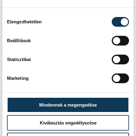
Művészetek Háza
Mirror – Face to face
Hozzájárulás kiválasztása
Elengedhetetlen
Beállítások
FOTÓS
SZERZŐ
Domján
Statisztikai
vehir.hu
Attila
Marketing
Mindennek a megengedése
Kiválasztás engedélyezése