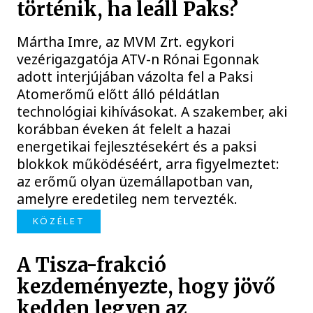
történik, ha leáll Paks?
Mártha Imre, az MVM Zrt. egykori
vezérigazgatója ATV-n Rónai Egonnak
adott interjújában vázolta fel a Paksi
Atomerőmű előtt álló példátlan
technológiai kihívásokat. A szakember, aki
korábban éveken át felelt a hazai
energetikai fejlesztésekért és a paksi
blokkok működéséért, arra figyelmeztet:
az erőmű olyan üzemállapotban van,
amelyre eredetileg nem tervezték.
KÖZÉLET
A Tisza-frakció
kezdeményezte, hogy jövő
kedden legyen az