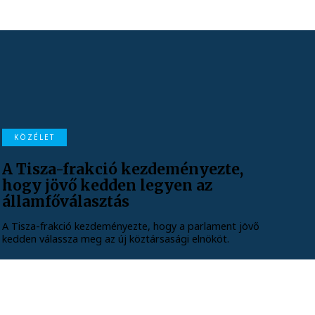
KÖZÉLET
A Tisza-frakció kezdeményezte,
hogy jövő kedden legyen az
államfőválasztás
A Tisza-frakció kezdeményezte, hogy a parlament jövő
kedden válassza meg az új köztársasági elnököt.