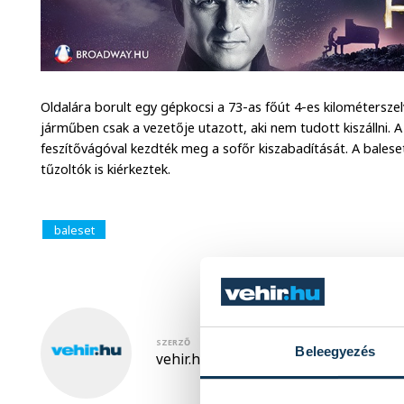
Oldalára borult egy gépkocsi a 73-as főút 4-es kilométersze
járműben csak a vezetője utazott, aki nem tudott kiszállni. 
feszítővágóval kezdték meg a sofőr kiszabadítását. A bales
tűzoltók is kiérkeztek.
baleset
SZERZŐ
Beleegyezés
vehir.hu