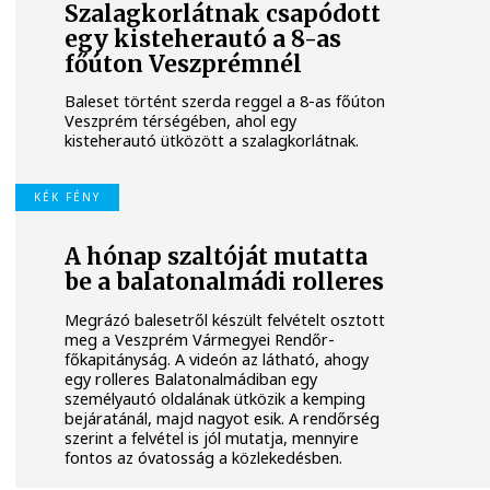
Szalagkorlátnak csapódott
egy kisteherautó a 8-as
főúton Veszprémnél
Baleset történt szerda reggel a 8-as főúton
Veszprém térségében, ahol egy
kisteherautó ütközött a szalagkorlátnak.
KÉK FÉNY
A hónap szaltóját mutatta
be a balatonalmádi rolleres
Megrázó balesetről készült felvételt osztott
meg a Veszprém Vármegyei Rendőr-
főkapitányság. A videón az látható, ahogy
egy rolleres Balatonalmádiban egy
személyautó oldalának ütközik a kemping
bejáratánál, majd nagyot esik. A rendőrség
szerint a felvétel is jól mutatja, mennyire
fontos az óvatosság a közlekedésben.