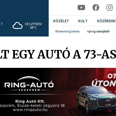
KÖZÉLET
KULT
KÖZÉRDEK
7.
VESZPRÉM
28°C
#Pannon Egyetem
#programajánló
T EGY AUTÓ A 73-A