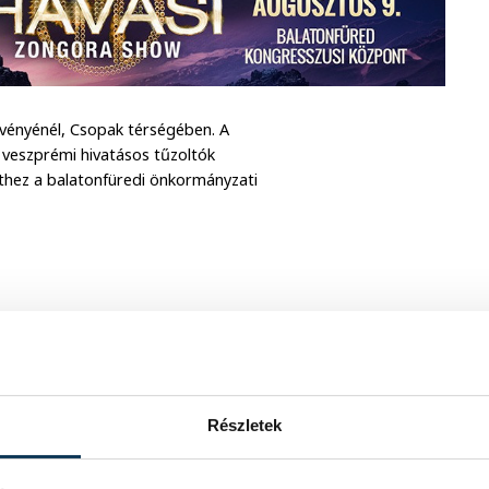
lvényénél, Csopak térségében. A
A veszprémi hivatásos tűzoltók
ethez a balatonfüredi önkormányzati
Részletek