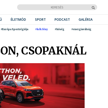
Ű
ÉLETMÓD
SPORT
PODCAST
GALÉRIA
#Európa Sportrégiója
#kék fény
#hőség
#energiaválság
SON, CSOPAKNÁL