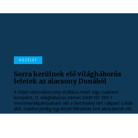
KÖZÉLET
Sorra kerülnek elő világháborús
leletek az alacsony Dunából
A folyó rekordalacsony vízállása miatt egy csaknem
komplett, II. világháborús német DKW NZ 350-1
motorkerékpárbukkant elő a Batthyány téri rakpart sziklái
alól, máshol pedig egy közel féltonnás brit akna került elő.