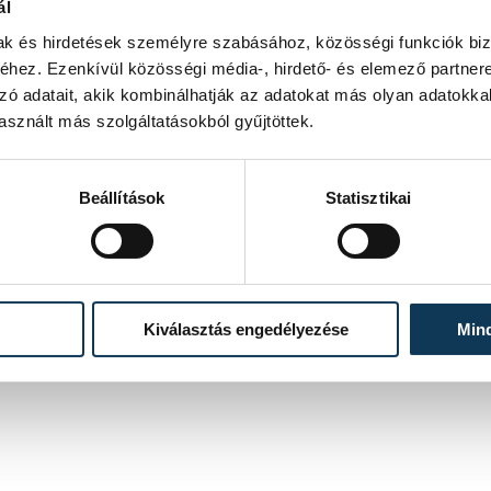
ál
mak és hirdetések személyre szabásához, közösségi funkciók biz
hez. Ezenkívül közösségi média-, hirdető- és elemező partner
zó adatait, akik kombinálhatják az adatokat más olyan adatokka
sznált más szolgáltatásokból gyűjtöttek.
Beállítások
Statisztikai
Kiválasztás engedélyezése
Min