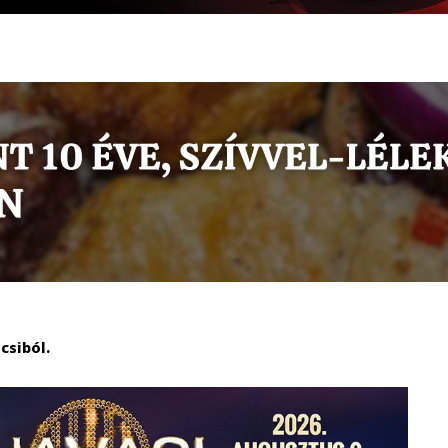
csiból.