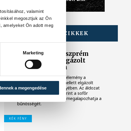
tosításához, valamint
einkkel megosztjuk az Ön
l, amelyeket Ön adott meg
TOVÁBBI CIKKEK
KÉK FÉNY
Új fordulat a Veszprém
Marketing
mellett halálra gázolt
rendőr ügyében
Elkészült a műszaki szakvélemény a
márciusban, Veszprém mellett elgázolt
Zalavári Bálint rendőr ügyében. Az áldozat
dennek a megengedése
családjának ügyvédje szerint a sofőr
késlekedése önmagában megalapozhatja a
bűnösségét.
KÉK FÉNY