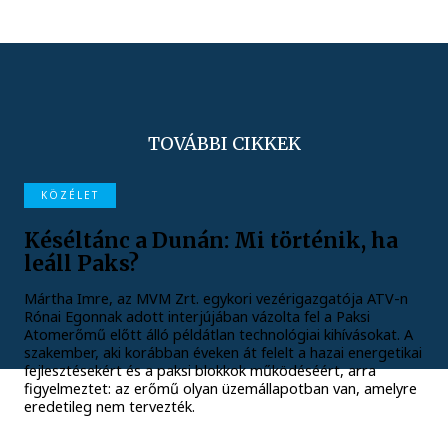
TOVÁBBI CIKKEK
KÖZÉLET
Késéltánc a Dunán: Mi történik, ha
leáll Paks?
Mártha Imre, az MVM Zrt. egykori vezérigazgatója ATV-n
Rónai Egonnak adott interjújában vázolta fel a Paksi
Atomerőmű előtt álló példátlan technológiai kihívásokat. A
szakember, aki korábban éveken át felelt a hazai energetikai
fejlesztésekért és a paksi blokkok működéséért, arra
figyelmeztet: az erőmű olyan üzemállapotban van, amelyre
eredetileg nem tervezték.