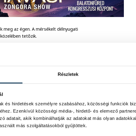
nik meg az égen. A mérsékelt délnyugati
 közelében tetőzik.
Részletek
ál
mak és hirdetések személyre szabásához, közösségi funkciók biz
hez. Ezenkívül közösségi média-, hirdető- és elemező partner
zó adatait, akik kombinálhatják az adatokat más olyan adatokka
sznált más szolgáltatásokból gyűjtöttek.