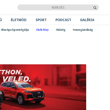
Ű
ÉLETMÓD
SPORT
PODCAST
GALÉRIA
#Európa Sportrégiója
#kék fény
#hőség
#energiaválság