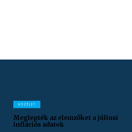
KÖZÉLET
Meglepték az elemzőket a júliusi
inflációs adatok