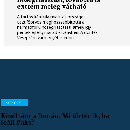
hőségriasztást, továbbra is
extrém meleg várható
A tartós kánikula miatt az országos
tisztifőorvos meghosszabbította a
harmadfokú hőségriasztást, amely így
péntek éjfélig marad érvényben. A döntés
Veszprém vármegyét is érinti.
KÖZÉLET
Késéltánc a Dunán: Mi történik, ha
leáll Paks?