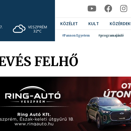
KÖZÉLET
KULT
KÖZÉRDEK
VESZPRÉM
7.
32°C
#Pannon Egyetem
#programajánló
EVÉS FELHŐ