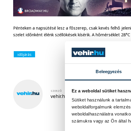
Pénteken a napsütésé lesz a főszerep, csak kevés felhő jele
szelet időnként élénk széllökések kísérik. A hőmérséklet 28°C
időjárás
Beleegyezés
Ez a weboldal sütiket haszn
SZERZŐ
vehir.hu
Sütiket használunk a tartal
weboldalforgalmunk elemzésé
weboldalhasználatra vonatko
számukra vagy az Ön által ha