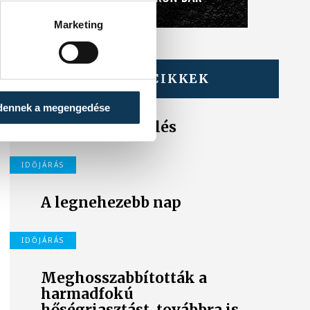
Marketing
TOVÁBBI CIKKEK
IDŐJÁRÁS
dennek a megengedése
Icipici felfrissülés
IDŐJÁRÁS
A legnehezebb nap
IDŐJÁRÁS
Meghosszabbították a
harmadfokú