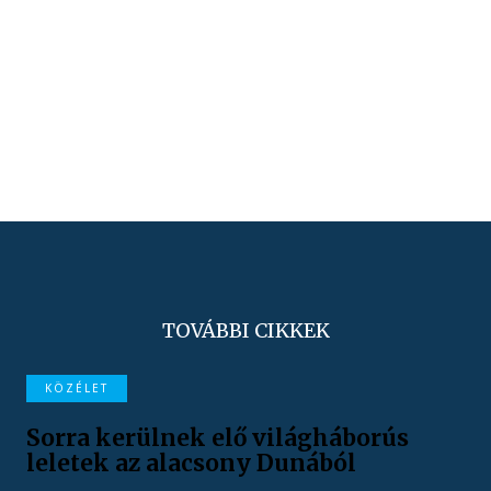
TOVÁBBI CIKKEK
KÖZÉLET
Sorra kerülnek elő világháborús
leletek az alacsony Dunából