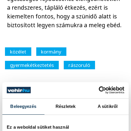
a rendszeres, tápláló étkezés, ezért is
kiemelten fontos, hogy a szünidő alatt is
biztosított legyen számukra a meleg ebéd.
közélet
kormány
gyermekétkeztetés
rászoruló
SZERZŐ
Beleegyezés
Részletek
A sütikről
vehir.hu
Ez a weboldal sütiket használ