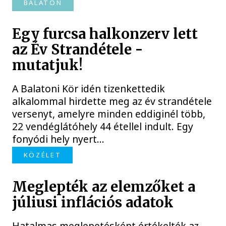
BALATON
Egy furcsa halkonzerv lett
az Év Strandétele -
mutatjuk!
A Balatoni Kör idén tizenkettedik
alkalommal hirdette meg az év strandétele
versenyt, amelyre minden eddiginél több,
22 vendéglátóhely 44 étellel indult. Egy
fonyódi hely nyert...
KÖZÉLET
Meglepték az elemzőket a
júliusi inflációs adatok
Hatalmas meglepetésként értékelték az