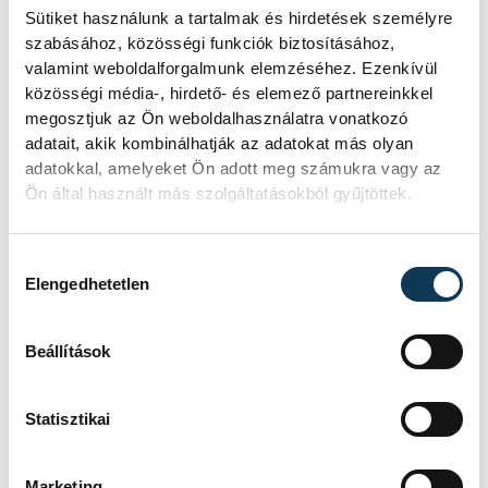
Sütiket használunk a tartalmak és hirdetések személyre
szabásához, közösségi funkciók biztosításához,
valamint weboldalforgalmunk elemzéséhez. Ezenkívül
közösségi média-, hirdető- és elemező partnereinkkel
megosztjuk az Ön weboldalhasználatra vonatkozó
adatait, akik kombinálhatják az adatokat más olyan
adatokkal, amelyeket Ön adott meg számukra vagy az
Ön által használt más szolgáltatásokból gyűjtöttek.
Hozzájárulás kiválasztása
Elengedhetetlen
Beállítások
Statisztikai
Marketing