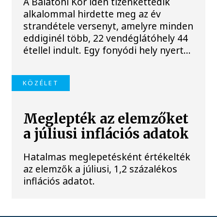
A Balatoni Kör idén tizenkettedik
alkalommal hirdette meg az év
strandétele versenyt, amelyre minden
eddiginél több, 22 vendéglátóhely 44
étellel indult. Egy fonyódi hely nyert...
KÖZÉLET
Meglepték az elemzőket
a júliusi inflációs adatok
Hatalmas meglepetésként értékelték
az elemzők a júliusi, 1,2 százalékos
inflációs adatot.