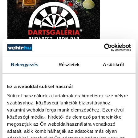
Beleegyezés
Részletek
A sütikről
TOVÁBBI CIKKEK
Ez a weboldal sütiket használ
KÉK FÉNY
Sütiket használunk a tartalmak és hirdetések személyre
szabásához, közösségi funkciók biztosításához,
valamint weboldalforgalmunk elemzéséhez. Ezenkívül
Tűz van a
közösségi média-, hirdető- és elemező partnereinkkel
Csobánchegyen
megosztjuk az Ön weboldalhasználatra vonatkozó
adatait, akik kombinálhatják az adatokat más olyan