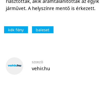
riasztották, akik áramtalanították az egyik
járművet. A helyszínre mentő is érkezett.
kék fény
baleset
SZERZŐ
vehir.hu