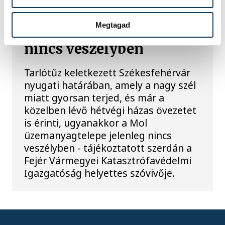
határában, hétvégi házas
övezetre is átterjedt, a
Megtagad
MOL-telep jelenleg
nincs veszélyben
Tarlótűz keletkezett Székesfehérvár
nyugati határában, amely a nagy szél
miatt gyorsan terjed, és már a
közelben lévő hétvégi házas övezetet
is érinti, ugyanakkor a Mol
üzemanyagtelepe jelenleg nincs
veszélyben - tájékoztatott szerdán a
Fejér Vármegyei Katasztrófavédelmi
Igazgatóság helyettes szóvivője.