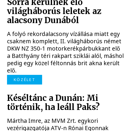
Sorra kerülnek elő
világháborús leletek az
alacsony Dunából
A folyó rekordalacsony vízállása miatt egy
csaknem komplett, II. világháborús német
DKW NZ 350-1 motorkerékpárbukkant elő
a Batthyány téri rakpart sziklái alól, máshol
pedig egy közel féltonnás brit akna került
elő.
KÖZÉLET
Késéltánc a Dunán: Mi
történik, ha leáll Paks?
Mártha Imre, az MVM Zrt. egykori
vezérigazgatója ATV-n Rónai Egonnak