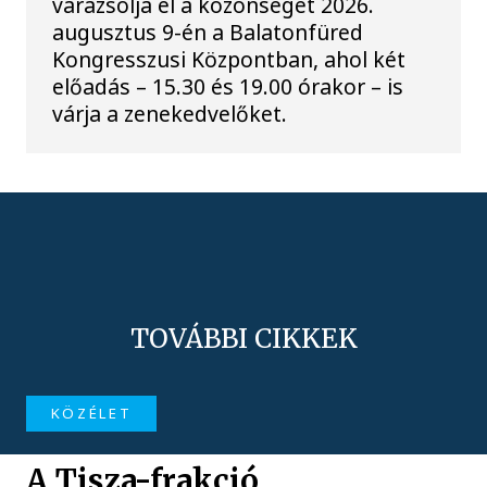
varázsolja el a közönséget 2026.
augusztus 9-én a Balatonfüred
Kongresszusi Központban, ahol két
előadás – 15.30 és 19.00 órakor – is
várja a zenekedvelőket.
TOVÁBBI CIKKEK
KÖZÉLET
A Tisza-frakció