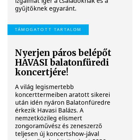
izgalmat ígér a családoknak és a
gyűjtőknek egyaránt.
TÁMOGATOTT TARTALOM
Nyerjen páros belépőt
HAVASI balatonfüredi
koncertjére!
A világ legismertebb
koncerttermeiben aratott sikerei
után idén nyáron Balatonfüredre
érkezik Havasi Balázs. A
nemzetközileg elismert
zongoraművész és zeneszerző
teljesen új koncertshow-jával