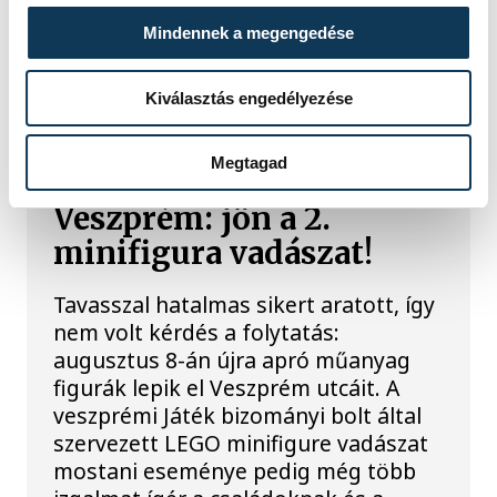
találkozását ígéri.
Mindennek a megengedése
Kiválasztás engedélyezése
KÖZÉLET
Megtagad
Újra LEGO-lázban
Veszprém: jön a 2.
minifigura vadászat!
Tavasszal hatalmas sikert aratott, így
nem volt kérdés a folytatás:
augusztus 8-án újra apró műanyag
figurák lepik el Veszprém utcáit. A
veszprémi Játék bizományi bolt által
szervezett LEGO minifigure vadászat
mostani eseménye pedig még több