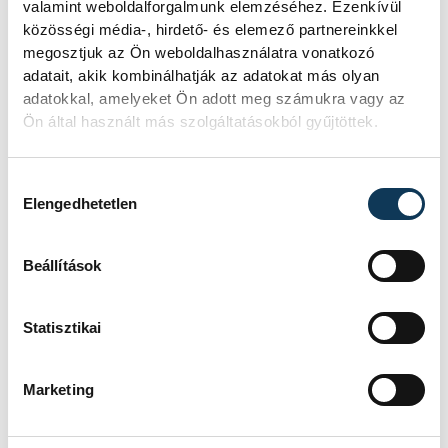
valamint weboldalforgalmunk elemzéséhez. Ezenkívül
közösségi média-, hirdető- és elemező partnereinkkel
TOVÁBBI CIKKEK
megosztjuk az Ön weboldalhasználatra vonatkozó
adatait, akik kombinálhatják az adatokat más olyan
TÁMOGATOTT TARTALOM
adatokkal, amelyeket Ön adott meg számukra vagy az
Ön által használt más szolgáltatásokból gyűjtöttek.
TNT és New Level
Empire koncerttel
Hozzájárulás kiválasztása
Elengedhetetlen
érkezik a nyár egyik
legnagyobb balatoni
Beállítások
bulija az AMFI-ba
A TNT ikonikus slágereivel, a New
Statisztikai
Level Empire lendületes dalaival várja
a közönséget egy különleges balatoni
Marketing
szabadtéri helyszínen augusztus 8-án
az AMFI-ban Alsóörsön. Az este a
nosztalgia és a mai popzene