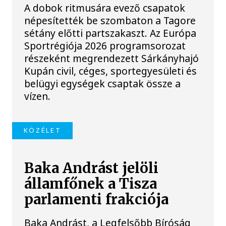
A dobok ritmusára evező csapatok
népesítették be szombaton a Tagore
sétány előtti partszakaszt. Az Európa
Sportrégiója 2026 programsorozat
részeként megrendezett Sárkányhajó
Kupán civil, céges, sportegyesületi és
belügyi egységek csaptak össze a
vízen.
KÖZÉLET
Baka Andrást jelöli
államfőnek a Tisza
parlamenti frakciója
Baka Andrást, a Legfelsőbb Bíróság