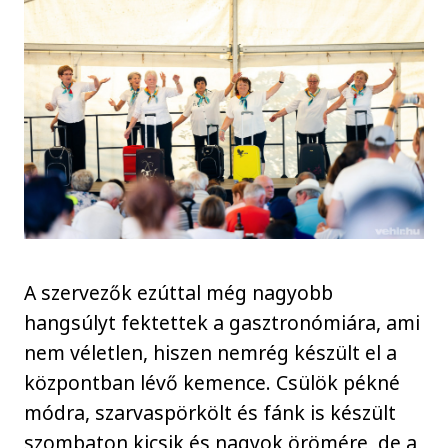
A szervezők ezúttal még nagyobb
hangsúlyt fektettek a gasztronómiára, ami
nem véletlen, hiszen nemrég készült el a
központban lévő kemence. Csülök pékné
módra, szarvaspörkölt és fánk is készült
szombaton kicsik és nagyok örömére, de a