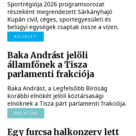
Sportrégiója 2026 programsorozat
részeként megrendezett Sárkányhajó
Kupán civil, céges, sportegyesületi és
belügyi egységek csaptak össze a vízen.
KÖZÉLET
Baka Andrást jelöli
államfőnek a Tisza
parlamenti frakciója
Baka Andrást, a Legfelsőbb Bíróság
korábbi elnökét jelöli köztársasági
elnöknek a Tisza párt parlamenti frakciója.
BALATON
Egy furcsa halkonzerv lett