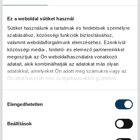
Ez a weboldal sütiket használ
közélet
Jutaspuszta
családi nap
Sütiket használunk a tartalmak és hirdetések személyre
szabásához, közösségi funkciók biztosításához,
Veszprémfalva vigadalma
valamint weboldalforgalmunk elemzéséhez. Ezenkívül
közösségi média-, hirdető- és elemező partnereinkkel
megosztjuk az Ön weboldalhasználatra vonatkozó
adatait, akik kombinálhatják az adatokat más olyan
adatokkal, amelyeket Ön adott meg számukra vagy az
Ön által használt más szolgáltatásokból gyűjtöttek.
FOTÓS
SZERZŐ
Kovács
vehir.hu
Bálint
Hozzájárulás kiválasztása
Elengedhetetlen
Beállítások