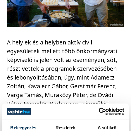
A helyiek és a helyben aktív civil
egyesületek mellett több önkormányzati
képviselő is jelen volt az eseményen, sőt,
részt vettek a programok szervezésében
és lebonyolításában, úgy, mint Adamecz
Zoltán, Kavalecz Gábor, Gerstmár Ferenc,
Varga Tamás, Muraközy Péter, de Ovádi
Péter, Hegedűs Barbara országgyűlési
képviselők, valamint a DK jövő évi
országgyűlési képviselőjelöltje, Hrabovszki
Beleegyezés
Részletek
A sütikről
László is jelen volt Jutaspusztán.