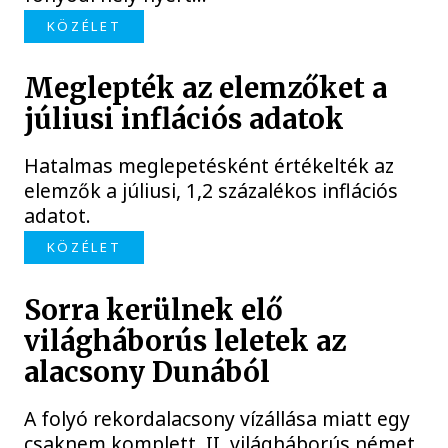
KÖZÉLET
Meglepték az elemzőket a
júliusi inflációs adatok
Hatalmas meglepetésként értékelték az
elemzők a júliusi, 1,2 százalékos inflációs
adatot.
KÖZÉLET
Sorra kerülnek elő
világháborús leletek az
alacsony Dunából
A folyó rekordalacsony vízállása miatt egy
csaknem komplett, II. világháborús német