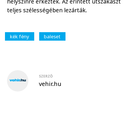
helyszínre érkeztek. Az érintett útszakaszt
teljes szélességében lezárták.
kék fény
baleset
SZERZŐ
vehir.hu