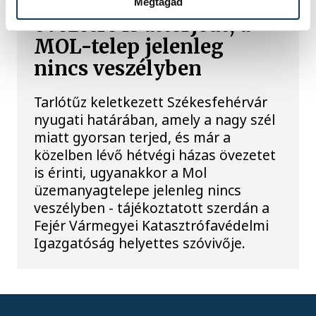
határában, hétvégi házas
Megtagad
övezetre is átterjedt, a
MOL-telep jelenleg
nincs veszélyben
Tarlótűz keletkezett Székesfehérvár
nyugati határában, amely a nagy szél
miatt gyorsan terjed, és már a
közelben lévő hétvégi házas övezetet
is érinti, ugyanakkor a Mol
üzemanyagtelepe jelenleg nincs
veszélyben - tájékoztatott szerdán a
Fejér Vármegyei Katasztrófavédelmi
Igazgatóság helyettes szóvivője.