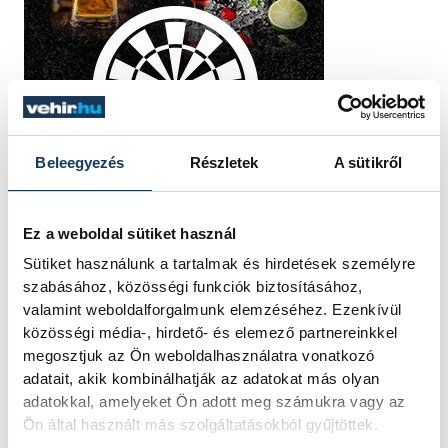
Beleegyezés
Részletek
A sütikről
Ez a weboldal sütiket használ
Sütiket használunk a tartalmak és hirdetések személyre
TOVÁBBI CIKKEK
szabásához, közösségi funkciók biztosításához,
KÉK FÉNY
valamint weboldalforgalmunk elemzéséhez. Ezenkívül
közösségi média-, hirdető- és elemező partnereinkkel
megosztjuk az Ön weboldalhasználatra vonatkozó
Tűz van a
adatait, akik kombinálhatják az adatokat más olyan
Csobánchegyen
adatokkal, amelyeket Ön adott meg számukra vagy az
Ön által használt más szolgáltatásokból gyűjtöttek.