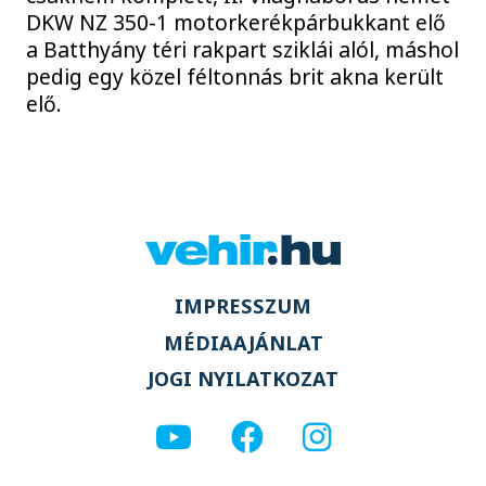
DKW NZ 350-1 motorkerékpárbukkant elő
a Batthyány téri rakpart sziklái alól, máshol
pedig egy közel féltonnás brit akna került
elő.
IMPRESSZUM
MÉDIAAJÁNLAT
JOGI NYILATKOZAT