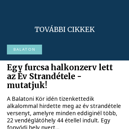
TOVÁBBI CIKKEK
BALATON
Egy furcsa halkonzerv lett
az Év Strandétele -
mutatjuk!
A Balatoni Kör idén tizenkettedik
alkalommal hirdette meg az év strandétele
versenyt, amelyre minden eddiginél több,
22 vendéglátóhely 44 étellel indult. Egy
fonyódi hely nyert...