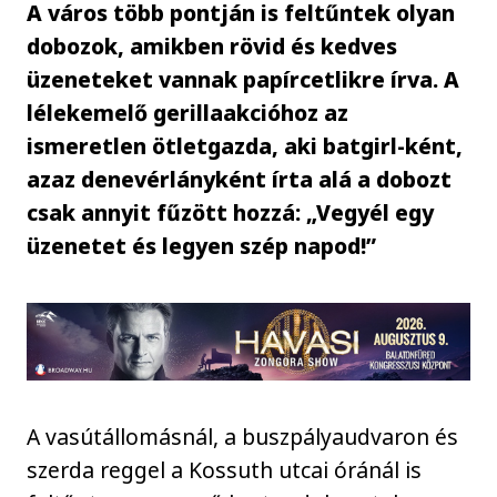
A város több pontján is feltűntek olyan
dobozok, amikben rövid és kedves
üzeneteket vannak papírcetlikre írva. A
lélekemelő gerillaakcióhoz az
ismeretlen ötletgazda, aki batgirl-ként,
azaz denevérlányként írta alá a dobozt
csak annyit fűzött hozzá: „Vegyél egy
üzenetet és legyen szép napod!”
A vasútállomásnál, a buszpályaudvaron és
szerda reggel a Kossuth utcai óránál is