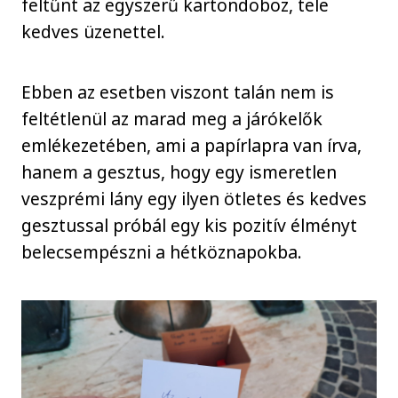
feltűnt az egyszerű kartondoboz, tele
kedves üzenettel.
Ebben az esetben viszont talán nem is
feltétlenül az marad meg a járókelők
emlékezetében, ami a papírlapra van írva,
hanem a gesztus, hogy egy ismeretlen
veszprémi lány egy ilyen ötletes és kedves
gesztussal próbál egy kis pozitív élményt
belecsempészni a hétköznapokba.