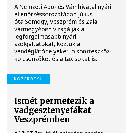
A Nemzeti Adó- és Vámhivatal nyári
ellenőrzéssorozatában július
óta Somogy, Veszprém és Zala
vármegyében vizsgálják a
legforgalmasabb nyári
szolgáltatókat, köztük a
vendéglátóhelyeket, a sporteszköz-
kölcsönzőket és a taxisokat is.
KÖZÉRDEKŰ
Ismét permetezik a
vadgesztenyefákat
Veszprémben