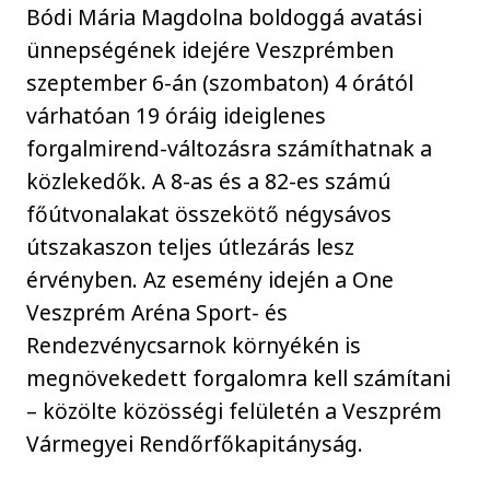
Bódi Mária Magdolna boldoggá avatási
ünnepségének idejére Veszprémben
szeptember 6-án (szombaton) 4 órától
várhatóan 19 óráig ideiglenes
forgalmirend-változásra számíthatnak a
közlekedők. A 8-as és a 82-es számú
főútvonalakat összekötő négysávos
útszakaszon teljes útlezárás lesz
érvényben. Az esemény idején a One
Veszprém Aréna Sport- és
Rendezvénycsarnok környékén is
megnövekedett forgalomra kell számítani
– közölte közösségi felületén a Veszprém
Vármegyei Rendőrfőkapitányság.