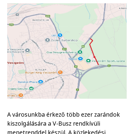
A városunkba érkező több ezer zarándok
kiszolgálására a V-Busz rendkívüli
menetrenddel készül. A közlekedési