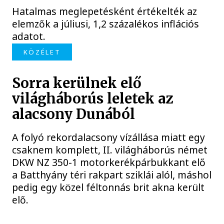
Hatalmas meglepetésként értékelték az
elemzők a júliusi, 1,2 százalékos inflációs
adatot.
KÖZÉLET
Sorra kerülnek elő
világháborús leletek az
alacsony Dunából
A folyó rekordalacsony vízállása miatt egy
csaknem komplett, II. világháborús német
DKW NZ 350-1 motorkerékpárbukkant elő
a Batthyány téri rakpart sziklái alól, máshol
pedig egy közel féltonnás brit akna került
elő.