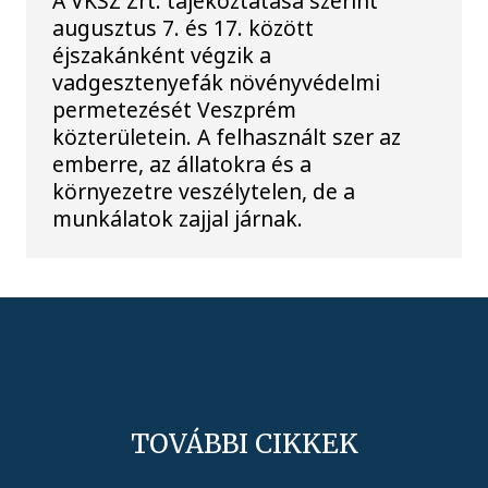
A VKSZ Zrt. tájékoztatása szerint
augusztus 7. és 17. között
éjszakánként végzik a
vadgesztenyefák növényvédelmi
permetezését Veszprém
közterületein. A felhasznált szer az
emberre, az állatokra és a
környezetre veszélytelen, de a
munkálatok zajjal járnak.
TOVÁBBI CIKKEK