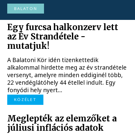
BALATON
Egy furcsa halkonzerv lett
az Év Strandétele -
mutatjuk!
A Balatoni Kör idén tizenkettedik
alkalommal hirdette meg az év strandétele
versenyt, amelyre minden eddiginél több,
22 vendéglátóhely 44 étellel indult. Egy
fonyódi hely nyert...
KÖZÉLET
Meglepték az elemzőket a
júliusi inflációs adatok