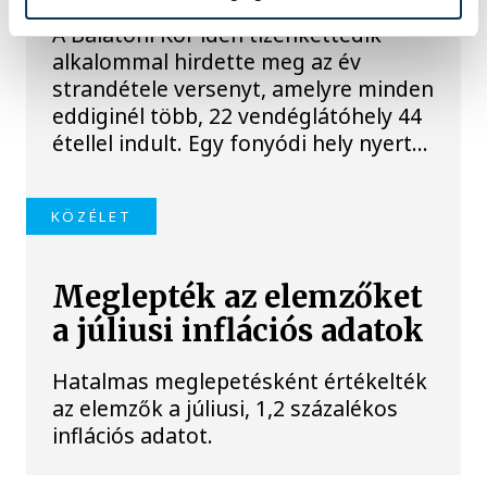
A Balatoni Kör idén tizenkettedik
alkalommal hirdette meg az év
strandétele versenyt, amelyre minden
eddiginél több, 22 vendéglátóhely 44
étellel indult. Egy fonyódi hely nyert...
KÖZÉLET
Meglepték az elemzőket
a júliusi inflációs adatok
Hatalmas meglepetésként értékelték
az elemzők a júliusi, 1,2 százalékos
inflációs adatot.