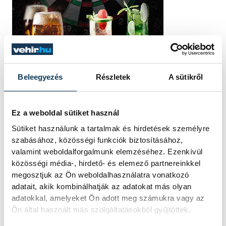
Beleegyezés
Részletek
A sütikről
Ez a weboldal sütiket használ
Sütiket használunk a tartalmak és hirdetések személyre
szabásához, közösségi funkciók biztosításához,
valamint weboldalforgalmunk elemzéséhez. Ezenkívül
közösségi média-, hirdető- és elemező partnereinkkel
megosztjuk az Ön weboldalhasználatra vonatkozó
adatait, akik kombinálhatják az adatokat más olyan
TOVÁBBI CIKKEK
adatokkal, amelyeket Ön adott meg számukra vagy az
Ön által használt más szolgáltatásokból gyűjtöttek.
KÖZÉLET