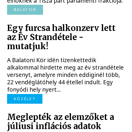
elnöknek a Tisza párt parlamenti frakciója.
BALATON
Egy furcsa halkonzerv lett
az Év Strandétele -
mutatjuk!
A Balatoni Kör idén tizenkettedik
alkalommal hirdette meg az év strandétele
versenyt, amelyre minden eddiginél több,
22 vendéglátóhely 44 étellel indult. Egy
fonyódi hely nyert...
KÖZÉLET
Meglepték az elemzőket a
júliusi inflációs adatok