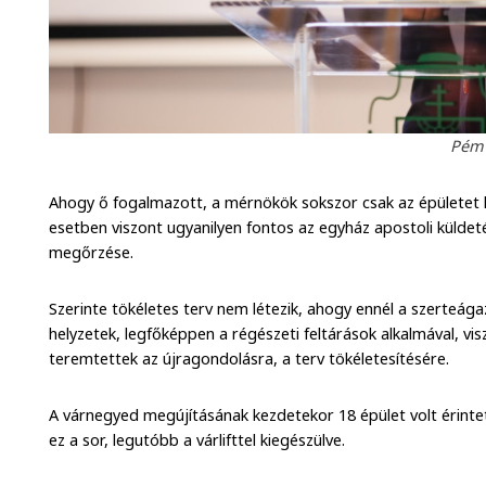
Pém 
Ahogy ő fogalmazott, a mérnökök sokszor csak az épületet lá
esetben viszont ugyanilyen fontos az egyház apostoli külde
megőrzése.
Szerinte tökéletes terv nem létezik, ahogy ennél a szerteága
helyzetek, legfőképpen a régészeti feltárások alkalmával, vi
teremtettek az újragondolásra, a terv tökéletesítésére.
A várnegyed megújításának kezdetekor 18 épület volt érinte
ez a sor, legutóbb a várlifttel kiegészülve.