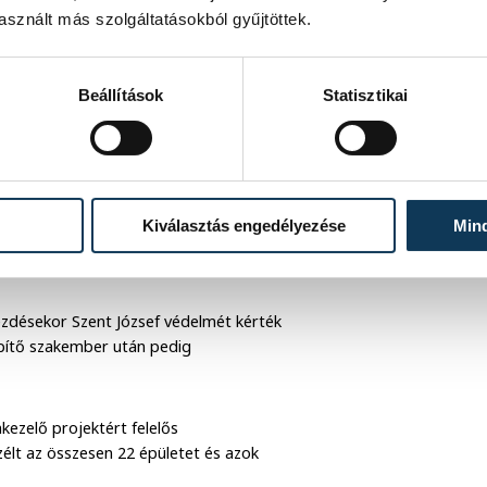
sznált más szolgáltatásokból gyűjtöttek.
Beállítások
Statisztikai
y György
ber 5-én tartják a Szent Mihály-
s az itteni hívők szempontjából az
Kiválasztás engedélyezése
Min
t is lehet értelmezni a mostani
ezdésekor Szent József védelmét kérték
pítő szakember után pedig
kezelő projektért felelős
lt az összesen 22 épületet és azok