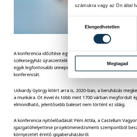
számukra vagy az Ön által ha
Hozzájárulás kiválasztása
Elengedhetetlen
Udvard
A konferencia időzítése egyébként nem véletlen, hiszen októ
székesegyház újraszentelési ünnepségét, a főegyházmegye é
Megtagad
egyik legfontosabb ünnepet. Ennek kvázi világi felvezetőjekén
konferenciát.
Udvardy György kitért arra is, 2020-ban, a beruházás megk
a munkára. Öt évvel és több mint 1700 várban megfordult é
elmondható, jelentősebb baleset nem történt ez idáig.
A konferencia nyitóelőadását Pém Attila, a Castellum Vagyon
igazgatóhelyettese projektmenedzsmenti szempontból beszé
környezetét érintő gigaberuházásról.