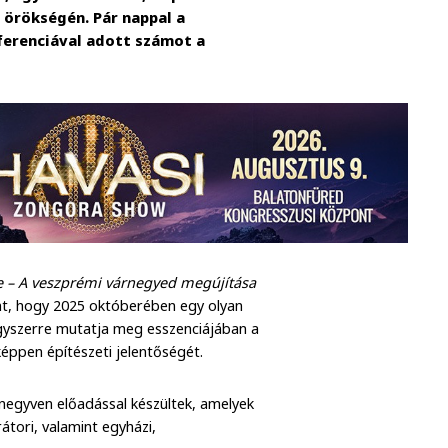
 örökségén. Pár nappal a
ferenciával adott számot a
e – A veszprémi várnegyed megújítása
int, hogy 2025 októberében egy olyan
egyszerre mutatja meg esszenciájában a
őképpen építészeti jelentőségét.
negyven előadással készültek, amelyek
átori, valamint egyházi,