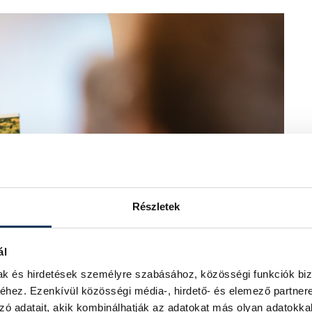
Részletek
ál
mak és hirdetések személyre szabásához, közösségi funkciók biz
hez. Ezenkívül közösségi média-, hirdető- és elemező partner
zó adatait, akik kombinálhatják az adatokat más olyan adatokka