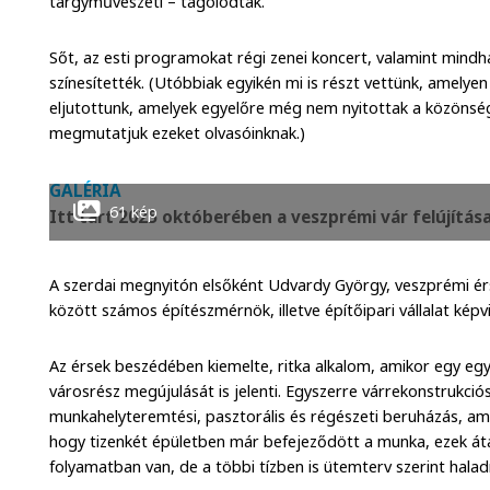
tárgyművészeti – tagolódtak.
Sőt, az esti programokat régi zenei koncert, valamint mindh
színesítették. (Utóbbiak egyikén mi is részt vettünk, amelye
eljutottunk, amelyek egyelőre még nem nyitottak a közönsé
megmutatjuk ezeket olvasóinknak.)
GALÉRIA
61 kép
Itt tart 2025 októberében a veszprémi vár felújítás
A szerdai megnyitón elsőként Udvardy György, veszprémi ér
között számos építészmérnök, illetve építőipari vállalat képvis
Az érsek beszédében kiemelte, ritka alkalom, amikor egy e
városrész megújulását is jelenti. Egyszerre várrekonstrukciós,
munkahelyteremtési, pasztorális és régészeti beruházás, ami
hogy tizenkét épületben már befejeződött a munka, ezek á
folyamatban van, de a többi tízben is ütemterv szerint hala