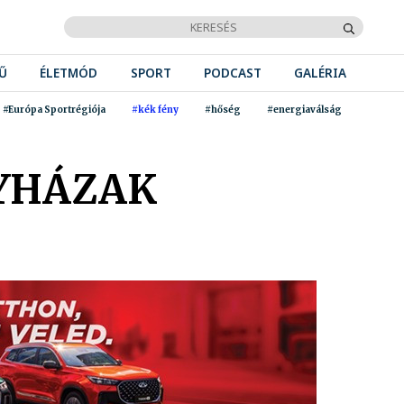
Ű
ÉLETMÓD
SPORT
PODCAST
GALÉRIA
#Európa Sportrégiója
#kék fény
#hőség
#energiaválság
GYHÁZAK