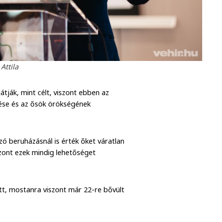
Attila
tják, mint célt, viszont ebben az
tése és az ősök örökségének
zó beruházásnál is érték őket váratlan
szont ezek mindig lehetőséget
tt, mostanra viszont már 22-re bővült