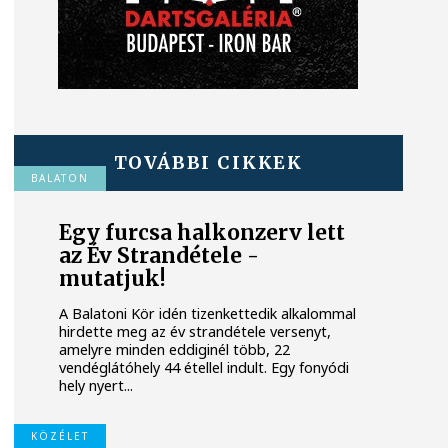
TOVÁBBI CIKKEK
BALATON
Egy furcsa halkonzerv lett
az Év Strandétele -
mutatjuk!
A Balatoni Kör idén tizenkettedik alkalommal
hirdette meg az év strandétele versenyt,
amelyre minden eddiginél több, 22
vendéglátóhely 44 étellel indult. Egy fonyódi
hely nyert...
KÖZÉLET