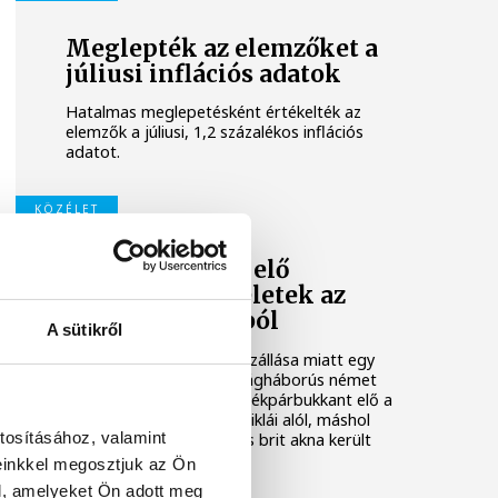
Meglepték az elemzőket a
júliusi inflációs adatok
Hatalmas meglepetésként értékelték az
elemzők a júliusi, 1,2 százalékos inflációs
adatot.
KÖZÉLET
Sorra kerülnek elő
világháborús leletek az
alacsony Dunából
A sütikről
A folyó rekordalacsony vízállása miatt egy
csaknem komplett, II. világháborús német
DKW NZ 350-1 motorkerékpárbukkant elő a
Batthyány téri rakpart sziklái alól, máshol
tosításához, valamint
pedig egy közel féltonnás brit akna került
elő.
einkkel megosztjuk az Ön
l, amelyeket Ön adott meg