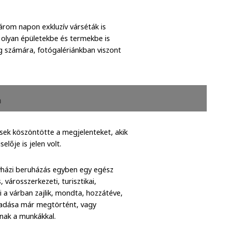
árom napon exkluzív várséták is
n olyan épületekbe és termekbe is
g számára, fotógalériánkban viszont
a
sek köszöntötte a megjelenteket, akik
elője is jelen volt.
gyházi beruházás egyben egy egész
 városszerkezeti, turisztikai,
 a várban zajlik, mondta, hozzátéve,
tadása már megtörtént, vagy
dnak a munkákkal.