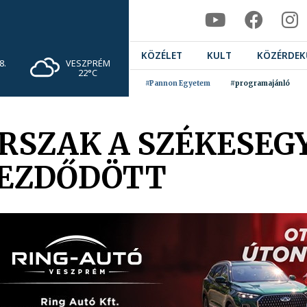
KÖZÉLET
KULT
KÖZÉRDEK
VESZPRÉM
8.
22°C
#Pannon Egyetem
#programajánló
RSZAK A SZÉKESE
KEZDŐDÖTT