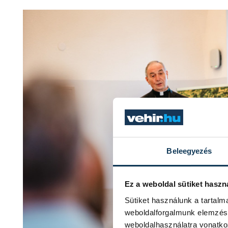
Beleegyezés
Ez a weboldal sütiket haszn
Sütiket használunk a tartal
weboldalforgalmunk elemzésé
weboldalhasználatra vonatko