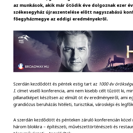
az munkások, akik már ötödik éve dolgoznak ezer év
székesegyház újraszentelése előtt nagyszabású kon
főegyházmegye az eddigi eredményekről.
Szerdán kezdődött és péntek estig tart az
1000 év örökség
I.
címet viselő konferencia, ami nem kisebb célt tűzött ki, m
pillanatképet készítsen az elmúlt öt év eredményeiről, ami 
grandiózus beruházás hitéleti, turisztikai, városképi és legf
A szerdán kezdődött és pénteken záruló konferencián közel 
három blokkra – építészeti, művészettörténészeti és restaur