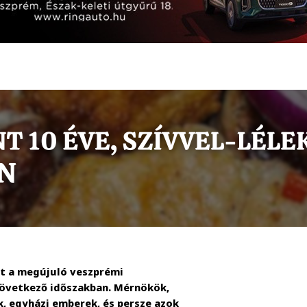
t a megújuló veszprémi
következő időszakban. Mérnökök,
k, egyházi emberek, és persze azok