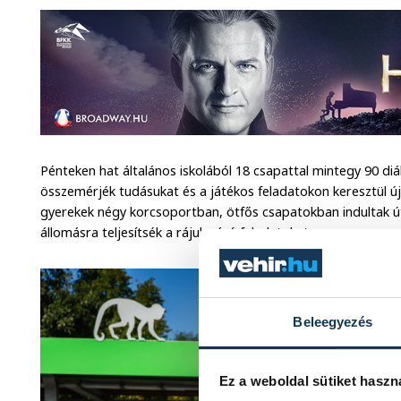
Pénteken hat általános iskolából 18 csapattal mintegy 90 diá
összemérjék tudásukat és a játékos feladatokon keresztül ú
gyerekek négy korcsoportban, ötfős csapatokban indultak út
állomásra teljesítsék a rájuk váró feladatokat.
Beleegyezés
Ez a weboldal sütiket haszn