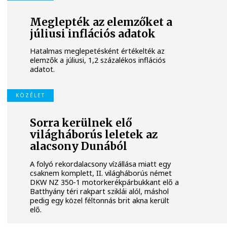
Meglepték az elemzőket a
júliusi inflációs adatok
Hatalmas meglepetésként értékelték az
elemzők a júliusi, 1,2 százalékos inflációs
adatot.
KÖZÉLET
Sorra kerülnek elő
világháborús leletek az
alacsony Dunából
A folyó rekordalacsony vízállása miatt egy
csaknem komplett, II. világháborús német
DKW NZ 350-1 motorkerékpárbukkant elő a
Batthyány téri rakpart sziklái alól, máshol
pedig egy közel féltonnás brit akna került
elő.