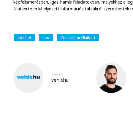
képfelismerésben, igaz-hamis feladatokban, melyekhez a le
állatkertben kihelyezett információs táblákról szerezhették 
közélet
zoo
Veszprémi Állatkert
SZERZŐ
vehir.hu