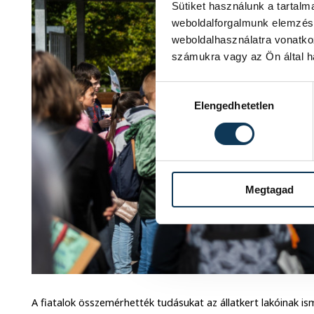
Sütiket használunk a tartal
weboldalforgalmunk elemzésé
weboldalhasználatra vonatko
számukra vagy az Ön által ha
Hozzájárulás kiválasztása
Elengedhetetlen
Megtagad
A fiatalok összemérhették tudásukat az állatkert lakóinak is