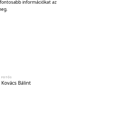
gfontosabb információkat az
meg.
FOTÓS
Kovács Bálint