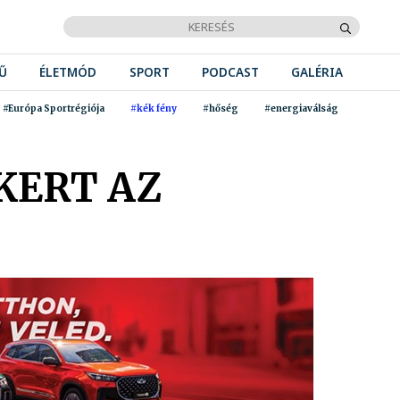
Ű
ÉLETMÓD
SPORT
PODCAST
GALÉRIA
#Európa Sportrégiója
#kék fény
#hőség
#energiaválság
KERT AZ