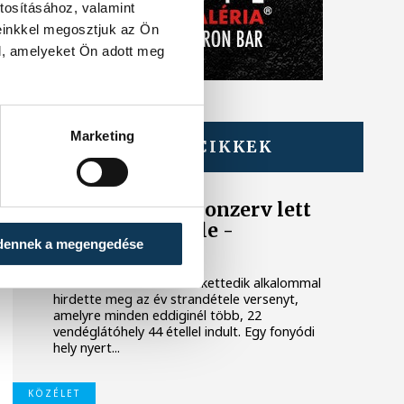
tosításához, valamint
einkkel megosztjuk az Ön
l, amelyeket Ön adott meg
Marketing
TOVÁBBI CIKKEK
BALATON
Egy furcsa halkonzerv lett
az Év Strandétele -
dennek a megengedése
mutatjuk!
A Balatoni Kör idén tizenkettedik alkalommal
hirdette meg az év strandétele versenyt,
amelyre minden eddiginél több, 22
vendéglátóhely 44 étellel indult. Egy fonyódi
hely nyert...
KÖZÉLET