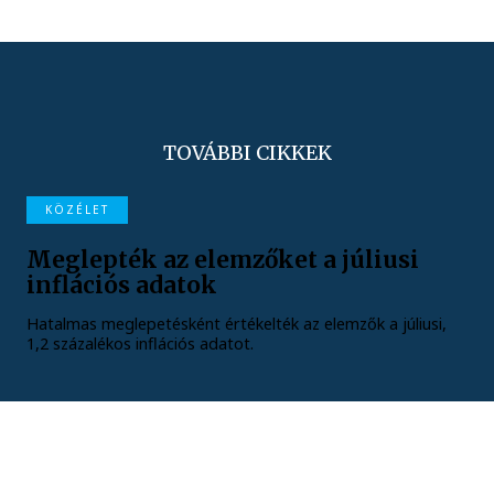
TOVÁBBI CIKKEK
KÖZÉLET
Meglepték az elemzőket a júliusi
inflációs adatok
Hatalmas meglepetésként értékelték az elemzők a júliusi,
1,2 százalékos inflációs adatot.