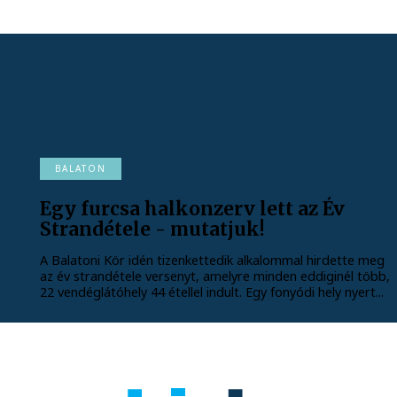
BALATON
Egy furcsa halkonzerv lett az Év
Strandétele - mutatjuk!
A Balatoni Kör idén tizenkettedik alkalommal hirdette meg
az év strandétele versenyt, amelyre minden eddiginél több,
22 vendéglátóhely 44 étellel indult. Egy fonyódi hely nyert...