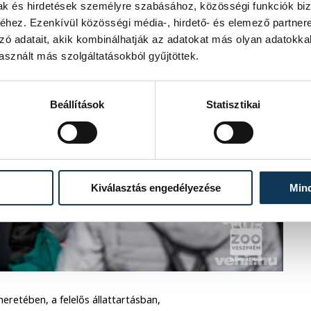
mak és hirdetések személyre szabásához, közösségi funkciók biz
hez. Ezenkívül közösségi média-, hirdető- és elemező partner
zó adatait, akik kombinálhatják az adatokat más olyan adatokka
sznált más szolgáltatásokból gyűjtöttek.
Beállítások
Statisztikai
Kiválasztás engedélyezése
Min
meretében, a felelős állattartásban,