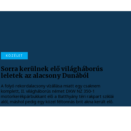
KÖZÉLET
Sorra kerülnek elő világháborús
leletek az alacsony Dunából
A folyó rekordalacsony vízállása miatt egy csaknem
komplett, II. világháborús német DKW NZ 350-1
motorkerékpárbukkant elő a Batthyány téri rakpart sziklái
alól, máshol pedig egy közel féltonnás brit akna került elő.