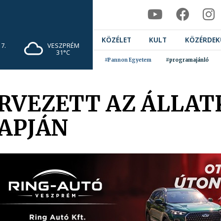
KÖZÉLET
KULT
KÖZÉRDEK
7.
VESZPRÉM
31°C
#Pannon Egyetem
#programajánló
RVEZETT AZ ÁLLAT
APJÁN