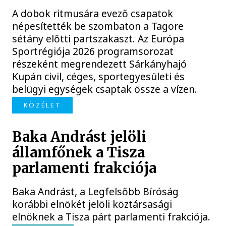
A dobok ritmusára evező csapatok
népesítették be szombaton a Tagore
sétány előtti partszakaszt. Az Európa
Sportrégiója 2026 programsorozat
részeként megrendezett Sárkányhajó
Kupán civil, céges, sportegyesületi és
belügyi egységek csaptak össze a vízen.
KÖZÉLET
Baka Andrást jelöli
államfőnek a Tisza
parlamenti frakciója
Baka Andrást, a Legfelsőbb Bíróság
korábbi elnökét jelöli köztársasági
elnöknek a Tisza párt parlamenti frakciója.