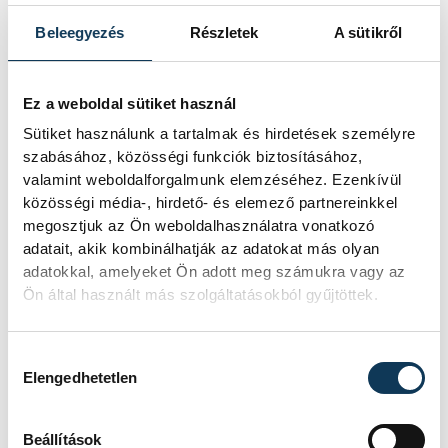
TOVÁBBI CIKKEK
Beleegyezés
Részletek
A sütikről
KULTÚRA
Ez a weboldal sütiket használ
A magyar dzsessz- és
Sütiket használunk a tartalmak és hirdetések személyre
világzene kiemelkedő
szabásához, közösségi funkciók biztosításához,
valamint weboldalforgalmunk elemzéséhez. Ezenkívül
előadói lépnek fel az
közösségi média-, hirdető- és elemező partnereinkkel
augusztus 13-án kezdődő
megosztjuk az Ön weboldalhasználatra vonatkozó
Malomvölgy Fesztiválon
adatait, akik kombinálhatják az adatokat más olyan
adatokkal, amelyeket Ön adott meg számukra vagy az
Ön által használt más szolgáltatásokból gyűjtöttek.
A magyar dzsessz- és világzene
kiemelkedő előadói lépnek fel az
augusztus 13-15. között, a lovasi
Hozzájárulás kiválasztása
Márffy-ház környezetében rendezett
Elengedhetetlen
Malomvölgy Fesztiválon.
Beállítások