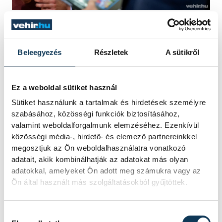
Vollein Ferenc
A megnyitón közreműködött Petneházy
Beleegyezés
Részletek
A sütikről
Attila színész és az Okuláris Zenekar. A
kiállítás november 19-ig látogatható.
Ez a weboldal sütiket használ
Sütiket használunk a tartalmak és hirdetések személyre
szabásához, közösségi funkciók biztosításához,
kultúra
Ovádi Péter
valamint weboldalforgalmunk elemzéséhez. Ezenkívül
közösségi média-, hirdető- és elemező partnereinkkel
Vollein Ferenc
Szemes Péter
megosztjuk az Ön weboldalhasználatra vonatkozó
adatait, akik kombinálhatják az adatokat más olyan
adatokkal, amelyeket Ön adott meg számukra vagy az
Ön által használt más szolgáltatásokból gyűjtöttek.
FOTÓS
Hozzájárulás kiválasztása
SZERZŐ