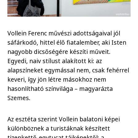
Vollein Ferenc művészi adottságaival jól
sáfárkodó, hittel élő fiatalember, aki Isten
nagyobb dicsőségére készíti műveit.
Egyedi, naiv stílust alakított ki: az
alapszíneket egymással nem, csak fehérrel
keveri, így jön létre másokhoz nem
hasonlítható színvilága – magyarázta
Szemes.
Az esztéta szerint Vollein balatoni képei
különböznek a turistáknak készített
tizenkettő-egytucat tájképektől: a