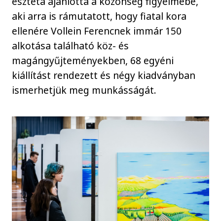
esztéta ajánlotta a közönség figyelmébe,
aki arra is rámutatott, hogy fiatal kora
ellenére Vollein Ferencnek immár 150
alkotása található köz- és
magángyűjteményekben, 68 egyéni
kiállítást rendezett és négy kiadványban
ismerhetjük meg munkásságát.