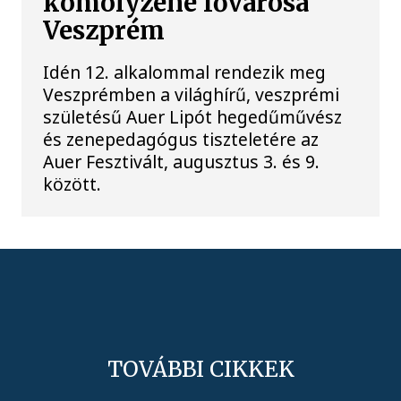
komolyzene fővárosa
Veszprém
Idén 12. alkalommal rendezik meg
Veszprémben a világhírű, veszprémi
születésű Auer Lipót hegedűművész
és zenepedagógus tiszteletére az
Auer Fesztivált, augusztus 3. és 9.
között.
TOVÁBBI CIKKEK