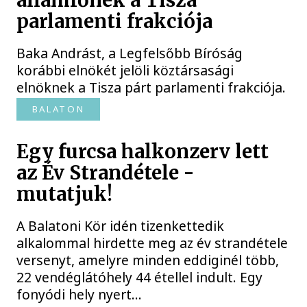
államfőnek a Tisza
parlamenti frakciója
Baka Andrást, a Legfelsőbb Bíróság
korábbi elnökét jelöli köztársasági
elnöknek a Tisza párt parlamenti frakciója.
BALATON
Egy furcsa halkonzerv lett
az Év Strandétele -
mutatjuk!
A Balatoni Kör idén tizenkettedik
alkalommal hirdette meg az év strandétele
versenyt, amelyre minden eddiginél több,
22 vendéglátóhely 44 étellel indult. Egy
fonyódi hely nyert...