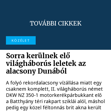
TOVÁBBI CIKKEK
KÖZÉLET
Sorra kerülnek elő
világháborús leletek az
alacsony Dunából
A folyó rekordalacsony vízállása miatt egy
csaknem komplett, II. világháborús német
DKW NZ 350-1 motorkerékpárbukkant elő
a Batthyány téri rakpart sziklái alól, máshol
pedig egy közel féltonnás brit akna került