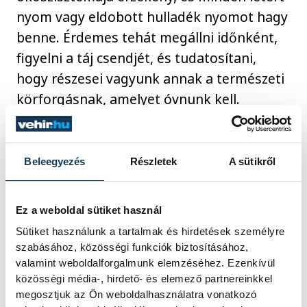
nyom vagy eldobott hulladék nyomot hagy
benne. Érdemes tehát megállni időnként,
figyelni a táj csendjét, és tudatosítani,
hogy részesei vagyunk annak a természeti
körforgásnak, amelyet óvnunk kell.
A síelés így nem pusztán sport, hanem
Beleegyezés
Részletek
A sütikről
életmód – az egyensúly keresése az ember
és a természet között. Aki felelősséggel
választ úticélt, tudatosan utazik,
Ez a weboldal sütiket használ
megfontoltan vásárol és tisztelettel bánik
Sütiket használunk a tartalmak és hirdetések személyre
a környezetével, az nemcsak a hóban hagy
szabásához, közösségi funkciók biztosításához,
valamint weboldalforgalmunk elemzéséhez. Ezenkívül
nyomot, hanem a jövő generációk számára
közösségi média-, hirdető- és elemező partnereinkkel
is megőrzi a hegyek szépségét.
megosztjuk az Ön weboldalhasználatra vonatkozó