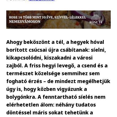
Ahogy beköszönt a tél, a hegyek hóval
borított csúcsai újra csábítanak: síelni,
kikapcsolódni, kiszakadni a városi
zajból. A friss hegyi levegő, a csend és a
természet közelsége semmihez sem
fogható érzés – de mindezt megélhetjük
úgy is, hogy közben vigyázunk a
bolygónkra. A fenntartható síelés nem
elérhetetlen álom: néhány tudatos
döntéssel máris sokat tehetünk a