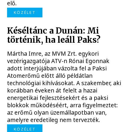
elő.
KÖZÉLET
Késéltánc a Dunán: Mi
történik, ha leáll Paks?
Mártha Imre, az MVM Zrt. egykori
vezérigazgatója ATV-n Rónai Egonnak
adott interjújában vázolta fel a Paksi
Atomerőmű előtt álló példátlan
technológiai kihívásokat. A szakember, aki
korábban éveken át felelt a hazai
energetikai fejlesztésekért és a paksi
blokkok működéséért, arra figyelmeztet:
az erőmű olyan üzemállapotban van,
amelyre eredetileg nem tervezték.
KÖZÉLET