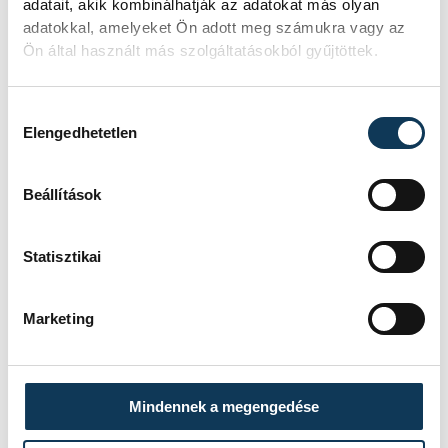
adatait, akik kombinálhatják az adatokat más olyan
adatokkal, amelyeket Ön adott meg számukra vagy az
Ön által használt más szolgáltatásokból gyűjtöttek.
életmód
környezetvédelem
fenntarthatóság
tippek
Hozzájárulás kiválasztása
Elengedhetetlen
téli sportok
síelés
Beállítások
Statisztikai
SZERZŐ
vehir.hu
Marketing
Mindennek a megengedése