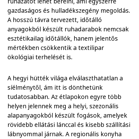
ruházatot lehet bérelni, ami egyszerre
gazdaságos és hulladékszegény megoldás.
A hosszú távra tervezett, időtálló
anyagokból készült ruhadarabok nemcsak
esztétikailag időtállók, hanem jelentős
mértékben csökkentik a textilipar
ökológiai terhelését is.
A hegyi hütték világa elválaszthatatlan a
síélménytől, ám itt is dönthetünk
tudatosabban. Az étlapokon egyre több
helyen jelennek meg a helyi, szezonális
alapanyagokból készült fogások, amelyek
rövidebb ellátási lánccal és kisebb szállítási
lábnyommal járnak. A regionális konyha