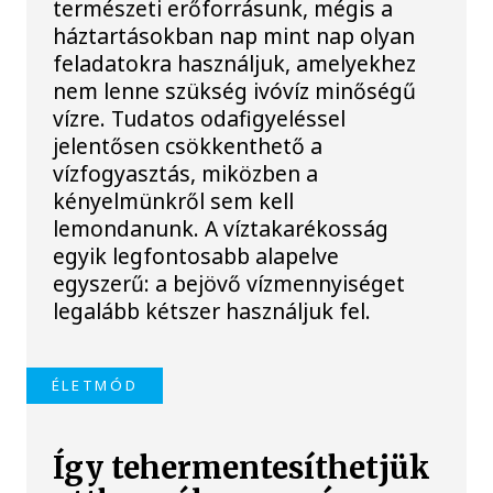
természeti erőforrásunk, mégis a
háztartásokban nap mint nap olyan
feladatokra használjuk, amelyekhez
nem lenne szükség ivóvíz minőségű
vízre. Tudatos odafigyeléssel
jelentősen csökkenthető a
vízfogyasztás, miközben a
kényelmünkről sem kell
lemondanunk. A víztakarékosság
egyik legfontosabb alapelve
egyszerű: a bejövő vízmennyiséget
legalább kétszer használjuk fel.
ÉLETMÓD
Így tehermentesíthetjük