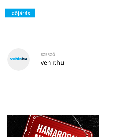
időjárás
SZERZŐ
vehir.hu