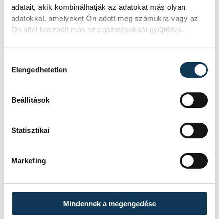
adatait, akik kombinálhatják az adatokat más olyan
adatokkal, amelyeket Ön adott meg számukra vagy az
Ön által használt más szolgáltatásokból gyűjtöttek.
Hozzájárulás kiválasztása
Elengedhetetlen
TOVÁBBI CIKKEK
IDŐJÁRÁS
Beállítások
A legnehezebb nap
Statisztikai
Marketing
IDŐJÁRÁS
Meghosszabbították a
Mindennek a megengedése