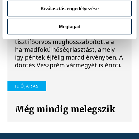
harmadfokú
hőségriasztást, továbbra
Kiválasztás engedélyezése
is extrém meleg várható
Megtagad
A tartós kánikula miatt az országos
tisztifőorvos meghosszabbította a
harmadfokú hőségriasztást, amely
így péntek éjfélig marad érvényben. A
döntés Veszprém vármegyét is érinti.
IDŐJÁRÁS
Még mindig melegszik