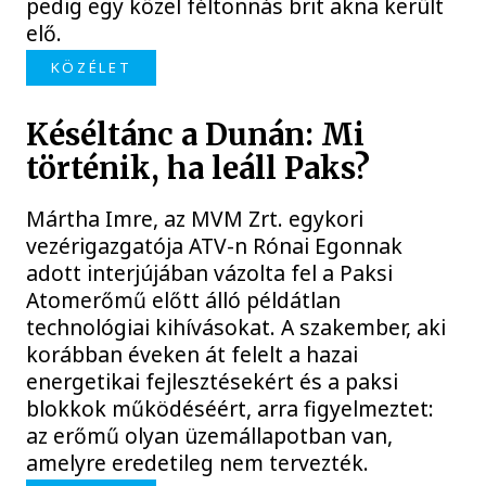
pedig egy közel féltonnás brit akna került
elő.
KÖZÉLET
Késéltánc a Dunán: Mi
történik, ha leáll Paks?
Mártha Imre, az MVM Zrt. egykori
vezérigazgatója ATV-n Rónai Egonnak
adott interjújában vázolta fel a Paksi
Atomerőmű előtt álló példátlan
technológiai kihívásokat. A szakember, aki
korábban éveken át felelt a hazai
energetikai fejlesztésekért és a paksi
blokkok működéséért, arra figyelmeztet:
az erőmű olyan üzemállapotban van,
amelyre eredetileg nem tervezték.