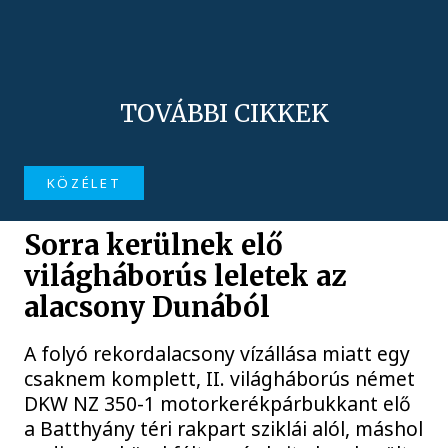
TOVÁBBI CIKKEK
KÖZÉLET
Sorra kerülnek elő
világháborús leletek az
alacsony Dunából
A folyó rekordalacsony vízállása miatt egy
csaknem komplett, II. világháborús német
DKW NZ 350-1 motorkerékpárbukkant elő
a Batthyány téri rakpart sziklái alól, máshol